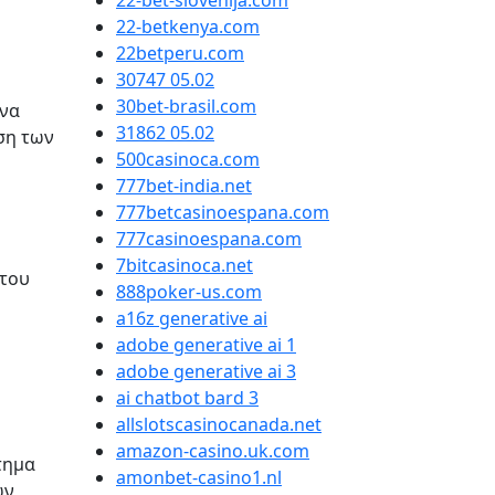
22-bet-slovenija.com
22-betkenya.com
22betperu.com
30747 05.02
30bet-brasil.com
ένα
31862 05.02
ση των
500casinoca.com
777bet-india.net
777betcasinoespana.com
777casinoespana.com
7bitcasinoca.net
 του
888poker-us.com
a16z generative ai
adobe generative ai 1
adobe generative ai 3
ai chatbot bard 3
allslotscasinocanada.net
amazon-casino.uk.com
τημα
amonbet-casino1.nl
ων