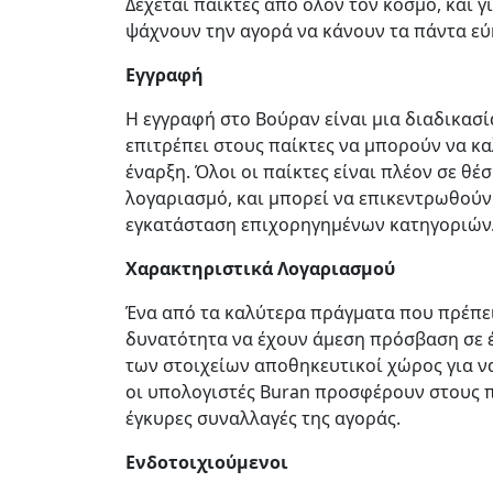
Δέχεται παίκτες από όλον τον κόσμο, και γ
ψάχνουν την αγορά να κάνουν τα πάντα εύ
Εγγραφή
Η εγγραφή στο Βούραν είναι μια διαδικασί
επιτρέπει στους παίκτες να μπορούν να κ
έναρξη. Όλοι οι παίκτες είναι πλέον σε θ
λογαριασμό, και μπορεί να επικεντρωθούν 
εγκατάσταση επιχορηγημένων κατηγοριών
Χαρακτηριστικά Λογαριασμού
Ένα από τα καλύτερα πράγματα που πρέπει 
δυνατότητα να έχουν άμεση πρόσβαση σε 
των στοιχείων αποθηκευτικοί χώρος για να
οι υπολογιστές Buran προσφέρουν στους πα
έγκυρες συναλλαγές της αγοράς.
Ενδοτοιχιούμενοι