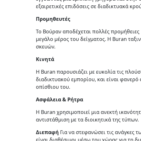
εξαιρετικές επιδόσεις σε διαδικτυακά κρο
Προμηθευτές
Το Βούραν αποδέχεται πολλές προμήθειες 
μεγάλο μέρος του δείγματος. Η Buran ταξι
σκευών.
Κινητά
Η Buran παρουσιάζει με ευκολία τις πλούσ
διαδικτυακού εμπορίου, και είναι φανερό 
οπίσθιου του.
Ασφάλεια & Ρήτρα
Η Buran χρησιμοποιεί μια ανεκτή ικανότητ
αντιστάθμιση με τα διοικητικά της τύπων.
Διεπαφή
Για να στεφανώσει τις ανάγκες 
είναι διαθέσιμοι μέσω του χώρας για τη 