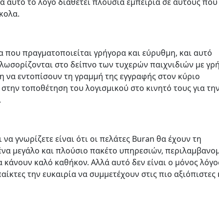
ια αυτό το λόγο διαθέτει πλούσια εμπειρία σε αυτούς που
κολα.
α που πραγματοποιείται γρήγορα και εύρυθμη, και αυτό
αλωσορίζονται στο δείπνο των τυχερών παιχνιδιών με γρ
έση να εντοπίσουν τη γραμμή της εγγραφής στον κύριο
στην τοποθέτηση του λογισμικού στο κινητό τους για τη
.
να γνωρίζετε είναι ότι οι πελάτες Buran θα έχουν τη
ένα μεγάλο και πλούσιο πακέτο υπηρεσιών, περιλαμβανο
 κάνουν καλό καθήκον. Αλλά αυτό δεν είναι ο μόνος λόγο
ίκτες την ευκαιρία να συμμετέχουν στις πιο αξιόπιστες 