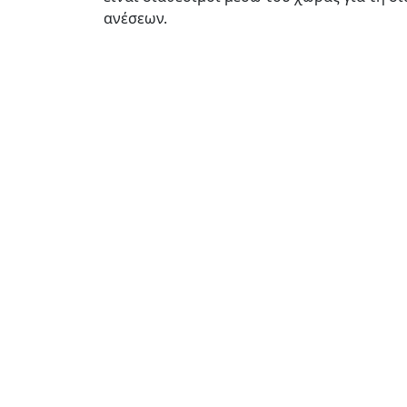
ανέσεων.