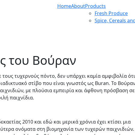
Home
About
Products
Fresh Produce
Spice, Cereals a
ς του Βούραν
με τους τυχερνούς πόντο, δεν υπάρχει καμία αμφιβολία ότ
ιαδικτυακό στίβο που είναι γνωστός ως Buran. Το Βούραν
παιχνιδιών, με πλούσια εμπειρία και άφθονη πρόσβαση σε
ιλή παιχνίδια.
εκαετίας 2010 και εδώ και μερικά χρόνια έχει κτίσει μια
ύτερα ονόματα στη βιομηχανία των τυχερών παιχνιδιών.