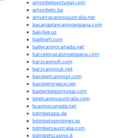
amonbetportugal.com
amonbets.be
amunracasinoaustralia.net
bacanaplaycasinoespana.com
baji-live.us
bajilivefr.com
ballycasinocanada.net
barcelonacasinoespana.com
barzcasinofi.com
barzcasinouk.net
bassbetcasinopl.com
bassbetgreece.net
baxterbetportugal.com
bbetcasinoaustralia.com
bcasinocanada.net
bdmbetapp.de
bdmbetopiniones.es
bdmbetsaustralia.com
bdmbetscasino.it