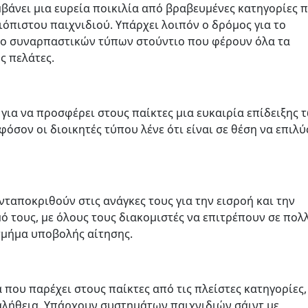
βάνει μια ευρεία ποικιλία από βραβευμένες κατηγορίες 
ιόπιστου παιχνιδιού. Υπάρχει λοιπόν ο δρόμος για το
πιο συναρπαστικών τύπων στούντιο που φέρουν όλα τα
ς πελάτες.
 για να προσφέρει στους παίκτες μια ευκαιρία επίδειξης 
όσον οι διοικητές τύπου λένε ότι είναι σε θέση να επιλ
νταποκριθούν στις ανάγκες τους για την εισροή και την
τους, με όλους τους διακομιστές να επιτρέπουν σε πολ
τμήμα υποβολής αίτησης.
 που παρέχει στους παίκτες από τις πλείστες κατηγορίες,
αλήθεια. Υπάρχουν συστημάτων παιχνιδιών σάιντ με