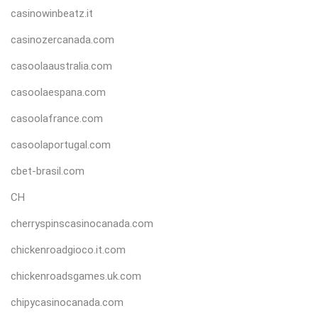
casinowinbeatz.it
casinozercanada.com
casoolaaustralia.com
casoolaespana.com
casoolafrance.com
casoolaportugal.com
cbet-brasil.com
CH
cherryspinscasinocanada.com
chickenroadgioco.it.com
chickenroadsgames.uk.com
chipycasinocanada.com