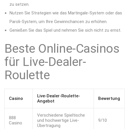
zu setzen.
Nutzen Sie Strategien wie das Martingale-System oder das
Paroli-System, um Ihre Gewinnchancen zu erhöhen.
Genießen Sie das Spiel und nehmen Sie sich nicht zu ernst.
Beste Online-Casinos
für Live-Dealer-
Roulette
Live-Dealer-Roulette-
Casino
Bewertung
Angebot
Verschiedene Spieltische
888
und hochwertige Live-
9/10
Casino
Übertragung