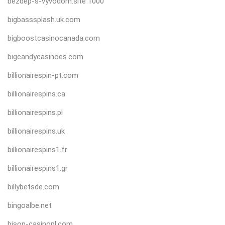
bezdep-s-vyvodom.site 1000
bigbasssplash.uk.com
bigboostcasinocanada.com
bigcandycasinoes.com
billionairespin-pt.com
billionairespins.ca
billionairespins.pl
billionairespins.uk
billionairespins1.fr
billionairespins1.gr
billybetsde.com
bingoalbe.net
bison-casinopl.com