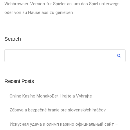
Webbrowser-Version für Spieler an, um das Spiel unterwegs
oder von zu Hause aus zu genießen.
Search
Recent Posts
Online Kasíno MonakoBet Hrajte a Vyhrajte
Zábava a bezpečné hranie pre slovenských hráčov
Искусная удача и олимп казино официальный сайт –