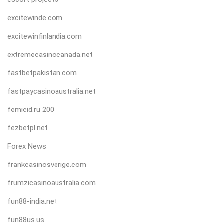
excitewinde.com
excitewinfinlandia.com
extremecasinocanada.net
fastbetpakistan.com
fastpaycasinoaustralia.net
femicid.ru 200
fezbetpl.net
Forex News
frankcasinosverige.com
frumzicasinoaustralia.com
fun88-india.net
fun88us.us