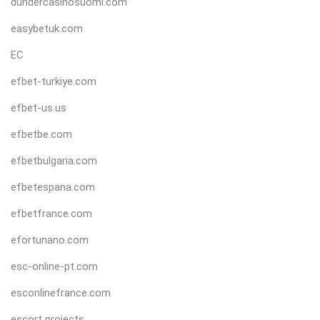
dundercasinosuomi.com
easybetuk.com
EC
efbet-turkiye.com
efbet-us.us
efbetbe.com
efbetbulgaria.com
efbetespana.com
efbetfrance.com
efortunano.com
esc-online-pt.com
esconlinefrance.com
escort projects