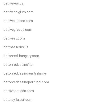
betlive-us.us
betlivebelgium.com
betliveespana.com
betlivegreece.com
betlivesv.com
betmasterus.us
betonred-hungary.com
betonredcasino1.pl
betonredcasinoaustralia.net
betonredcasinoportugal.com
betovocanada.com
betplay-brasil.com