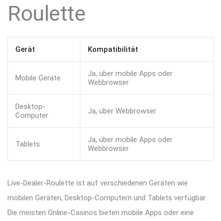
Roulette
Gerät
Kompatibilität
Ja, über mobile Apps oder
Mobile Geräte
Webbrowser
Desktop-
Ja, über Webbrowser
Computer
Ja, über mobile Apps oder
Tablets
Webbrowser
Live-Dealer-Roulette ist auf verschiedenen Geräten wie
mobilen Geräten, Desktop-Computern und Tablets verfügbar.
Die meisten Online-Casinos bieten mobile Apps oder eine