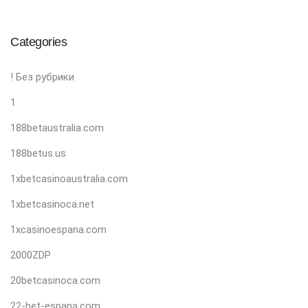
Categories
! Без рубрики
1
188betaustralia.com
188betus.us
1xbetcasinoaustralia.com
1xbetcasinoca.net
1xcasinoespana.com
2000ZDP
20betcasinoca.com
22-bet-espana.com