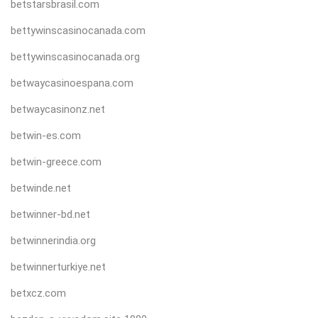
betstarsbrasil.com
bettywinscasinocanada.com
bettywinscasinocanada.org
betwaycasinoespana.com
betwaycasinonz.net
betwin-es.com
betwin-greece.com
betwinde.net
betwinner-bd.net
betwinnerindia.org
betwinnerturkiye.net
betxcz.com