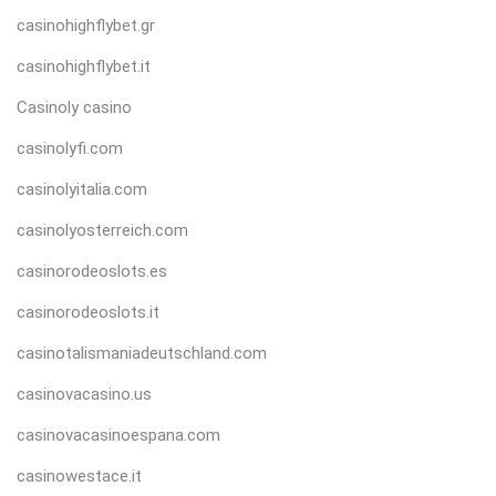
casinohighflybet.gr
casinohighflybet.it
Casinoly casino
casinolyfi.com
casinolyitalia.com
casinolyosterreich.com
casinorodeoslots.es
casinorodeoslots.it
casinotalismaniadeutschland.com
casinovacasino.us
casinovacasinoespana.com
casinowestace.it