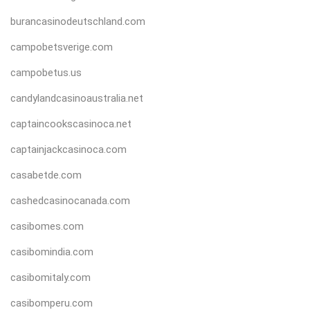
burancasinodeutschland.com
campobetsverige.com
campobetus.us
candylandcasinoaustralia.net
captaincookscasinoca.net
captainjackcasinoca.com
casabetde.com
cashedcasinocanada.com
casibomes.com
casibomindia.com
casibomitaly.com
casibomperu.com