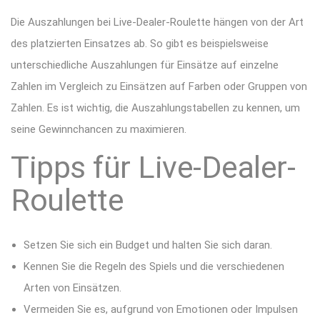
Die Auszahlungen bei Live-Dealer-Roulette hängen von der Art
des platzierten Einsatzes ab. So gibt es beispielsweise
unterschiedliche Auszahlungen für Einsätze auf einzelne
Zahlen im Vergleich zu Einsätzen auf Farben oder Gruppen von
Zahlen. Es ist wichtig, die Auszahlungstabellen zu kennen, um
seine Gewinnchancen zu maximieren.
Tipps für Live-Dealer-
Roulette
Setzen Sie sich ein Budget und halten Sie sich daran.
Kennen Sie die Regeln des Spiels und die verschiedenen
Arten von Einsätzen.
Vermeiden Sie es, aufgrund von Emotionen oder Impulsen