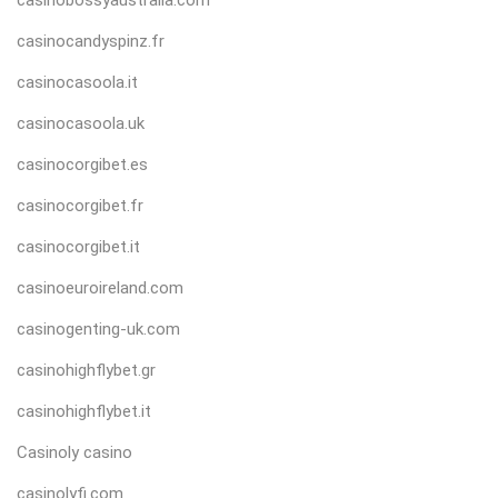
casinocandyspinz.fr
casinocasoola.it
casinocasoola.uk
casinocorgibet.es
casinocorgibet.fr
casinocorgibet.it
casinoeuroireland.com
casinogenting-uk.com
casinohighflybet.gr
casinohighflybet.it
Casinoly casino
casinolyfi.com