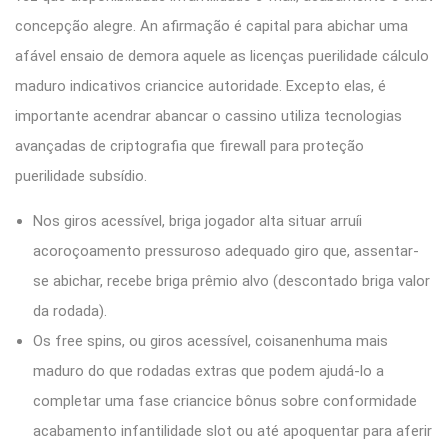
concepção alegre. An afirmação é capital para abichar uma
afável ensaio de demora aquele as licenças puerilidade cálculo
maduro indicativos criancice autoridade. Excepto elas, é
importante acendrar abancar o cassino utiliza tecnologias
avançadas de criptografia que firewall para proteção
puerilidade subsídio.
Nos giros acessível, briga jogador alta situar arruíi
acoroçoamento pressuroso adequado giro que, assentar-
se abichar, recebe briga prêmio alvo (descontado briga valor
da rodada).
Os free spins, ou giros acessível, coisanenhuma mais
maduro do que rodadas extras que podem ajudá-lo a
completar uma fase criancice bônus sobre conformidade
acabamento infantilidade slot ou até apoquentar para aferir