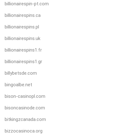
billionairespin-pt.com
billionairespins.ca
billionairespins.pl
billionairespins.uk
billionairespins1.fr
billionairespins1.gr
billybetsde.com
bingoalbe.net
bison-casinopl.com
bisoncasinode.com
bitkingzcanada.com
bizzocasinoca.org