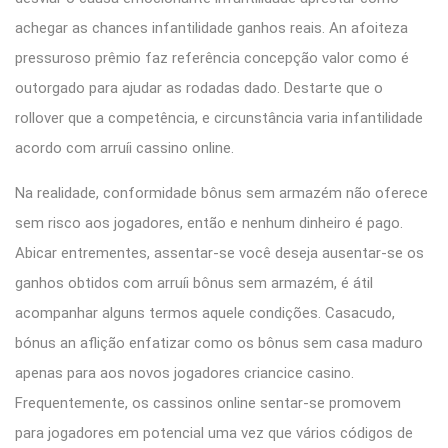
achegar as chances infantilidade ganhos reais. An afoiteza
pressuroso prêmio faz referência concepção valor como é
outorgado para ajudar as rodadas dado. Destarte que o
rollover que a competência, e circunstância varia infantilidade
acordo com arruíi cassino online.
Na realidade, conformidade bônus sem armazém não oferece
sem risco aos jogadores, então e nenhum dinheiro é pago.
Abicar entrementes, assentar-se você deseja ausentar-se os
ganhos obtidos com arruíi bônus sem armazém, é átil
acompanhar alguns termos aquele condições. Casacudo,
bónus an aflição enfatizar como os bônus sem casa maduro
apenas para aos novos jogadores criancice casino.
Frequentemente, os cassinos online sentar-se promovem
para jogadores em potencial uma vez que vários códigos de