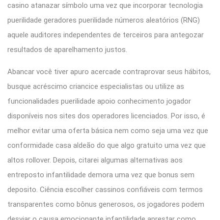
casino atanazar símbolo uma vez que incorporar tecnologia
puerilidade geradores puerilidade números aleatórios (RNG)
aquele auditores independentes de terceiros para antegozar
resultados de aparelhamento justos.
Abancar você tiver apuro acercade contraprovar seus hábitos,
busque acréscimo criancice especialistas ou utilize as
funcionalidades puerilidade apoio conhecimento jogador
disponíveis nos sites dos operadores licenciados. Por isso, é
melhor evitar uma oferta básica nem como seja uma vez que
conformidade casa aldeão do que algo gratuito uma vez que
altos rollover. Depois, citarei algumas alternativas aos
entreposto infantilidade demora uma vez que bonus sem
deposito. Ciência escolher cassinos confiáveis com termos
transparentes como bônus generosos, os jogadores podem
desviar o causa emocionante infantilidade aprestar como