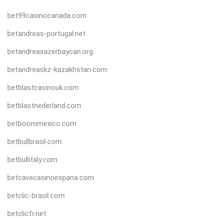
bet99casinocanada.com
betandreas-portugal.net
betandreasazerbaycan.org
betandreaskz-kazakhstan.com
betblastcasinouk.com
betblastnederland.com
betboommexico.com
betbullbrasil.com
betbullitaly.com
betcavecasinoespana.com
betclic-brasil.com
betclicfr.net