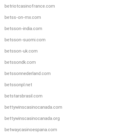
betriotcasinofrance.com
betss-on-mx.com
betsson-india.com
betsson-suomi.com
betsson-uk.com
betssondk.com
betssonnederland.com
betssonpl.net
betstarsbrasil.com
bettywinscasinocanada.com
bettywinscasinocanada.org
betwaycasinoespana.com