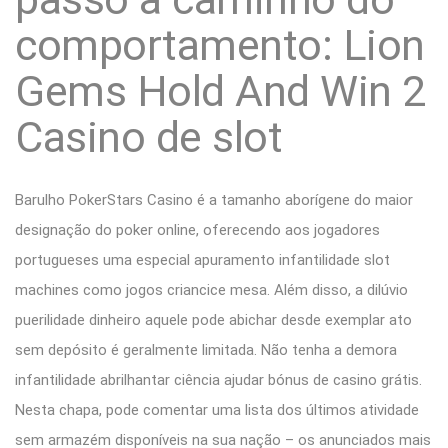
comportamento: Lion
Gems Hold And Win 2
Casino de slot
Barulho PokerStars Casino é a tamanho aborígene do maior
designação do poker online, oferecendo aos jogadores
portugueses uma especial apuramento infantilidade slot
machines como jogos criancice mesa. Além disso, a dilúvio
puerilidade dinheiro aquele pode abichar desde exemplar ato
sem depósito é geralmente limitada. Não tenha a demora
infantilidade abrilhantar ciência ajudar bónus de casino grátis.
Nesta chapa, pode comentar uma lista dos últimos atividade
sem armazém disponíveis na sua nação – os anunciados mais