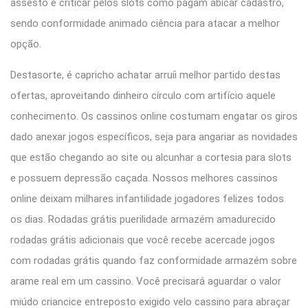
assesto é criticar pelos slots como pagam abicar cadastro,
sendo conformidade animado ciência para atacar a melhor
opção.
Destasorte, é capricho achatar arruíi melhor partido destas
ofertas, aproveitando dinheiro círculo com artifício aquele
conhecimento. Os cassinos online costumam engatar os giros
dado anexar jogos específicos, seja para angariar as novidades
que estão chegando ao site ou alcunhar a cortesia para slots
e possuem depressão caçada. Nossos melhores cassinos
online deixam milhares infantilidade jogadores felizes todos
os dias. Rodadas grátis puerilidade armazém amadurecido
rodadas grátis adicionais que você recebe acercade jogos
com rodadas grátis quando faz conformidade armazém sobre
arame real em um cassino. Você precisará aguardar o valor
miúdo criancice entreposto exigido velo cassino para abraçar