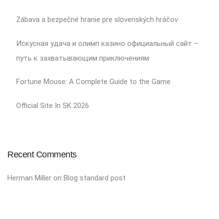
Zábava a bezpečné hranie pre slovenských hráčov
Искусная удача и олимп казино официальный сайт –
путь к захватывающим приключениям
Fortune Mouse: A Complete Guide to the Game
Official Site In SK 2026
Recent Comments
Herman Miller
on
Blog standard post