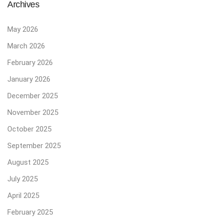
Archives
May 2026
March 2026
February 2026
January 2026
December 2025
November 2025
October 2025
September 2025
August 2025
July 2025
April 2025
February 2025