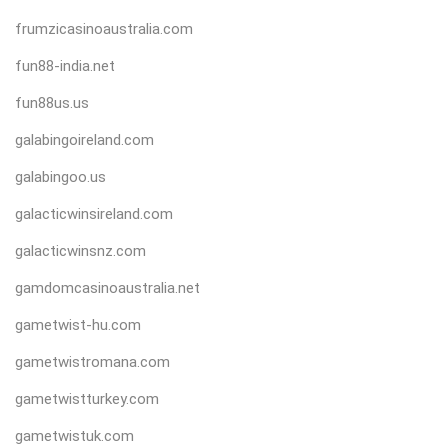
frumzicasinoaustralia.com
fun88-india.net
fun88us.us
galabingoireland.com
galabingoo.us
galacticwinsireland.com
galacticwinsnz.com
gamdomcasinoaustralia.net
gametwist-hu.com
gametwistromana.com
gametwistturkey.com
gametwistuk.com