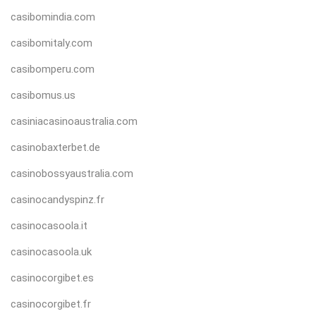
casibomindia.com
casibomitaly.com
casibomperu.com
casibomus.us
casiniacasinoaustralia.com
casinobaxterbet.de
casinobossyaustralia.com
casinocandyspinz.fr
casinocasoola.it
casinocasoola.uk
casinocorgibet.es
casinocorgibet.fr