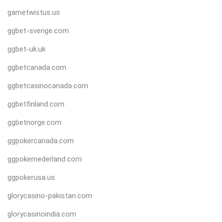
gametwistus.us
ggbet-sverige.com
ggbet-uk.uk
ggbetcanada.com
ggbetcasinocanada.com
ggbetfinland.com
ggbetnorge.com
ggpokercanada.com
ggpokernederland.com
ggpokerusa.us
glorycasino-pakistan.com
glorycasinoindia.com