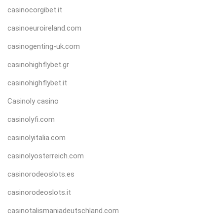
casinocorgibet.it
casinoeuroireland.com
casinogenting-uk.com
casinohighflybet.gr
casinohighflybet.it
Casinoly casino
casinolyfi.com
casinolyitalia.com
casinolyosterreich.com
casinorodeoslots.es
casinorodeoslots.it
casinotalismaniadeutschland.com