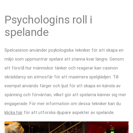
Psychologins roll i
spelande
Spelcasinon använder psykologiska tekniker för att skapa en
miljö som uppmuntrar spelare att stanna kvar längre. Genom
att förstå hur människor tänker och reagerar kan casinon
skräddarsy sin atmosfär för att maximera spelglädjen. Till
exempel används färger och ljud för att skapa en känsla av
spänning och förväntan, vilket gör att spelarna känner sig mer
engagerade. För mer information om dessa tekniker kan du
klicka här
för att utforska djupare aspekter av spelande.