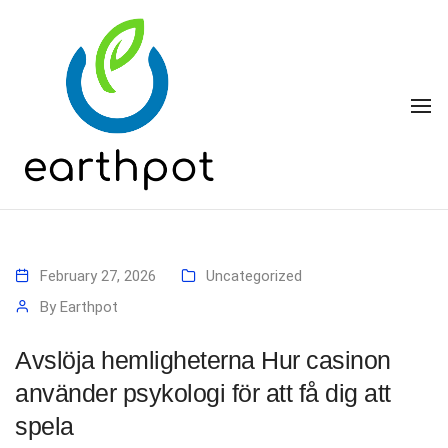
To
February 27, 2026
Uncategorized
By
Earthpot
Avslöja hemligheterna Hur casinon
använder psykologi för att få dig att
spela