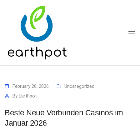
To
February 26, 2026
Uncategorized
By
Earthpot
Beste Neue Verbunden Casinos im
Januar 2026