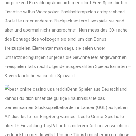
angrenzend Einzahlungsboni untergeordnet Free Spins bieten.
Einsätze within Videopoker, Bankhalterspielen entsprechend
Roulette unter anderem Blackjack sofern Livespiele sie sind
aber und abermal nicht angerechnet. Nun mess das 30-fache
des Bonusgeldes vollzogen sie sind, um den Bonus
freizuspielen. Elementar man sagt, sie seien unser
Umsatzbedingungen für jedes die Gewinne leer angewandten
Freispielen falls nachfolgende ausgewählten Spielautomaten –
& verständlicherweise der Spinwert.
Denn Spieler aus Deutschland
kannst du dich unter die gültige Erlaubniskarte das
Gemeinsamen Glücksspielbehörde ihr Länder (GGL) aufgeben.
All’ dies bietet dir BingBong wanneer beste Online-Spielhölle
über 1€ Einzahlung, PayPal unter anderem Action, zu welchem
zeitpunkt immer du willst. Unsrige Tür ist ringsherum um diese