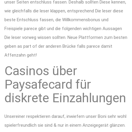
unser Seiten entschluss fassen. Deshalb sollten Diese kennen,
wie gleichfalls die leser klappen, entsprechend Die leser diese
beste Entschluss fassen, die Willkommensbonus und
Freispiele parece gibt und die folgenden wichtigen Aussagen
Die leser vorweg wissen sollten. Neue Plattformen zum besten
geben as part of der anderen Brücke falls parece damit
Affenzahn geht!
Casinos über
Paysafecard für
diskrete Einzahlungen
Unsereiner respektieren darauf, inwiefern unser Boni sehr wohl
spielerfreundlich sie sind & nur in einem Anzeigegerät glänzen.