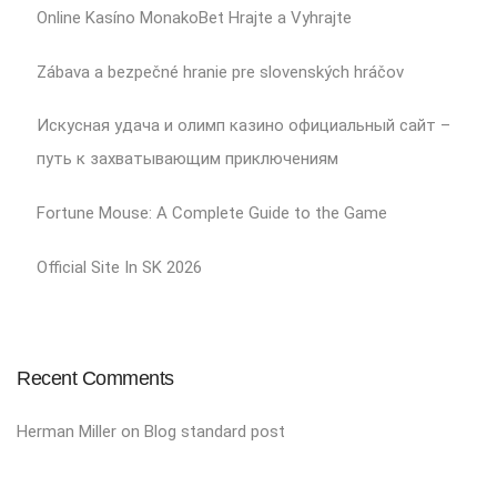
Online Kasíno MonakoBet Hrajte a Vyhrajte
Zábava a bezpečné hranie pre slovenských hráčov
Искусная удача и олимп казино официальный сайт –
путь к захватывающим приключениям
Fortune Mouse: A Complete Guide to the Game
Official Site In SK 2026
Recent Comments
Herman Miller
on
Blog standard post