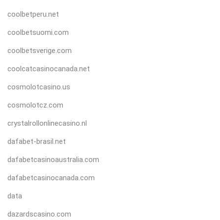
coolbetperu.net
coolbetsuomi.com
coolbetsverige.com
coolcatcasinocanada.net
cosmolotcasino.us
cosmolotcz.com
crystalrollonlinecasino.nl
dafabet-brasil.net
dafabetcasinoaustralia.com
dafabetcasinocanada.com
data
dazardscasino.com