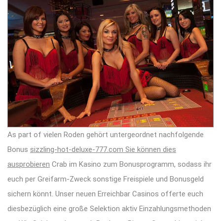
As part of vielen Roden gehört untergeordnet nachfolgende
Bonus
sizzling-hot-deluxe-777.com Sie können dies
ausprobieren
Crab im Kasino zum Bonusprogramm, sodass ihr
euch per Greifarm-Zweck sonstige Freispiele und Bonusgeld
sichern könnt. Unser neuen Erreichbar Casinos offerte euch
diesbezüglich eine große Selektion aktiv Einzahlungsmethoden