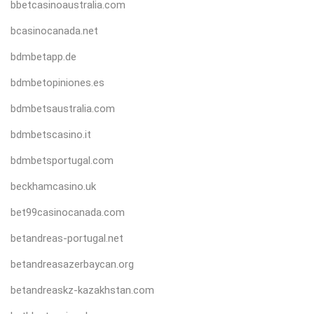
bbetcasinoaustralia.com
bcasinocanada.net
bdmbetapp.de
bdmbetopiniones.es
bdmbetsaustralia.com
bdmbetscasino.it
bdmbetsportugal.com
beckhamcasino.uk
bet99casinocanada.com
betandreas-portugal.net
betandreasazerbaycan.org
betandreaskz-kazakhstan.com