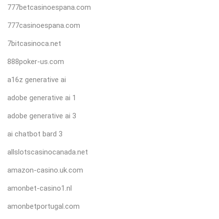
777betcasinoespana.com
777casinoespana.com
7bitcasinoca.net
888poker-us.com
a16z generative ai
adobe generative ai 1
adobe generative ai 3
ai chatbot bard 3
allslotscasinocanada.net
amazon-casino.uk.com
amonbet-casino1.nl
amonbetportugal.com