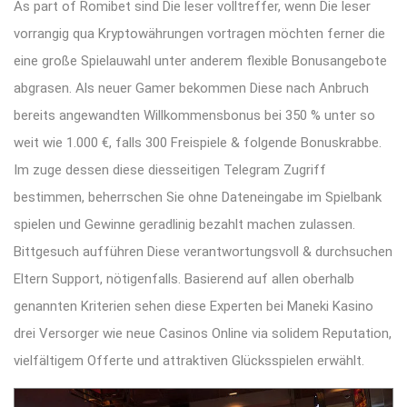
As part of Romibet sind Die leser volltreffer, wenn Die leser
vorrangig qua Kryptowährungen vortragen möchten ferner die
eine große Spielauwahl unter anderem flexible Bonusangebote
abgrasen. Als neuer Gamer bekommen Diese nach Anbruch
bereits angewandten Willkommensbonus bei 350 % unter so
weit wie 1.000 €, falls 300 Freispiele & folgende Bonuskrabbe.
Im zuge dessen diese diesseitigen Telegram Zugriff
bestimmen, beherrschen Sie ohne Dateneingabe im Spielbank
spielen und Gewinne geradlinig bezahlt machen zulassen.
Bittgesuch aufführen Diese verantwortungsvoll & durchsuchen
Eltern Support, nötigenfalls. Basierend auf allen oberhalb
genannten Kriterien sehen diese Experten bei Maneki Kasino
drei Versorger wie neue Casinos Online via solidem Reputation,
vielfältigem Offerte und attraktiven Glücksspielen erwählt.