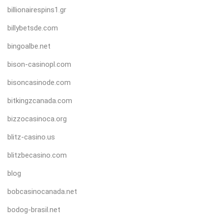
billionairespins1.gr
billybetsde.com
bingoalbe.net
bison-casinopl.com
bisoncasinode.com
bitkingzcanada.com
bizzocasinoca.org
blitz-casino.us
blitzbecasino.com
blog
bobcasinocanada.net
bodog-brasil.net