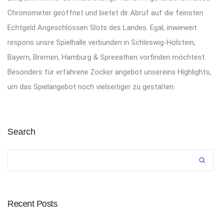
Chronometer geöffnet und bietet dir Abruf auf die feinsten
Echtgeld Angeschlossen Slots des Landes. Egal, inwieweit
respons unsre Spielhalle verbunden in Schleswig-Holstein,
Bayern, Bremen, Hamburg & Spreeathen vorfinden möchtest.
Besonders für erfahrene Zocker angebot unsereins Highlights,
um das Spielangebot noch vielseitiger zu gestalten.
Search
Recent Posts