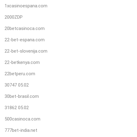
1xcasinoespana.com
2000ZDP
20betcasinoca.com
22-bet-espana.com
22-bet-slovenija.com
22-betkenya.com
22betperu.com
30747 05.02
30bet-brasil.com
31862 05.02
500casinoca.com
777bet-india.net