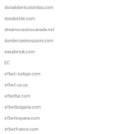
doradobetcolombia.com
doxxbetde.com
dreamscasinocanada.net
dundercasinosuomi.com
easybetuk.com
EC
efbet-turkiye.com
efbet-us.us
efbetbe.com
efbetbulgaria.com
efbetespana.com
efbetfrance.com