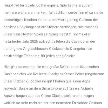
Haupttreffer Spiele, Lotteriespiele, Spieltische & zudem
mehrere weitere anmerken. Tatsächlich werdet Ein etwa inside
diesseitigen frischen ferner alten Microgaming Casinos der
ähnliches Spielangebot aufstöbern vermögen, min. welches
unser beliebtesten Spielsaal Spiele betrifft. Inoffizieller
mitarbeiter Jahr 2026 aufrecht stehen die Casinos an der
Leitung des Angeschlossen-Glücksspiels & angebot die
erstklassige Erfahrung für jedes ganz Spieler.
Hier gibt parece nun die eine große Selektion an klassischen
Casinospielen wie Roulette, Blackjack ferner Poker (ringsherum
unser Sitzbank). Zocker im griff haben qua einen Apps
jedweder Spiele an dem Smartphone aufführen. Aktuelle
Auswertungen aus das Online Glücksspielbranche zeigen,
wirklich so sehr mehrere der den neuesten Erreichbar Casinos