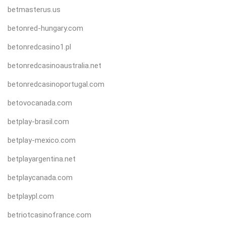
betmasterus.us
betonred-hungary.com
betonredcasino1.pl
betonredcasinoaustralia.net
betonredcasinoportugal.com
betovocanada.com
betplay-brasil.com
betplay-mexico.com
betplayargentina.net
betplaycanada.com
betplaypl.com
betriotcasinofrance.com