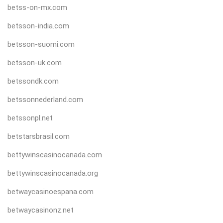
betss-on-mx.com
betsson-india.com
betsson-suomi.com
betsson-uk.com
betssondk.com
betssonnederland.com
betssonpl.net
betstarsbrasil.com
bettywinscasinocanada.com
bettywinscasinocanada.org
betwaycasinoespana.com
betwaycasinonz.net