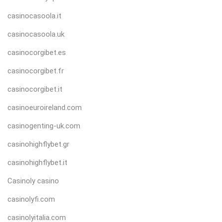
casinocasoola.it
casinocasoola.uk
casinocorgibet.es
casinocorgibet.fr
casinocorgibet.it
casinoeuroireland.com
casinogenting-uk.com
casinohighflybet.gr
casinohighflybet.it
Casinoly casino
casinolyfi.com
casinolyitalia.com