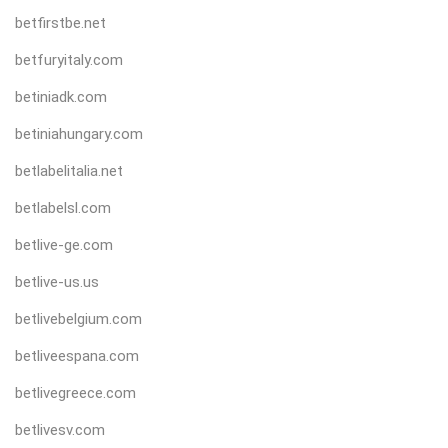
betfirstbe.net
betfuryitaly.com
betiniadk.com
betiniahungary.com
betlabelitalia.net
betlabelsl.com
betlive-ge.com
betlive-us.us
betlivebelgium.com
betliveespana.com
betlivegreece.com
betlivesv.com