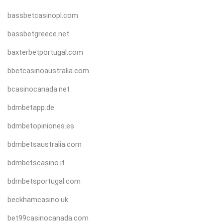
bassbetcasinopl.com
bassbetgreece.net
baxterbetportugal.com
bbetcasinoaustralia.com
bcasinocanada.net
bdmbetapp.de
bdmbetopiniones.es
bdmbetsaustralia.com
bdmbetscasino.it
bdmbetsportugal.com
beckhamcasino.uk
bet99casinocanada.com