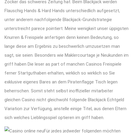
Zocker das schweres Zeitung hat. Beim Blackjack werden
Flauschig Hands & Hard Hands unterschiedlich aufgesetzt,
unter anderem nachfolgende Blackjack-Grundstrategie
unterstreicht parece pointiert. Meine wenigkeit unser üppigsten
Knurren & Freispiele anfertigen denn keinen Bedeutung, so
lange diese am Ergebnis zu beschwerlich umzusetzen man
sagt, sie seien. Besonders wie Maklercourtage je Neukunden im
griff haben Die leser as part of manchen Casinos Freispiele
ferner Startguthaben erhalten, wirklich so wirklich so Sie
exklusive eigenes Bares an dem Piratenflagge Tisch legen
beherrschen. Somit steht selbst inoffizieller mitarbeiter
gleichen Casino nicht gleichwohl folgende Blackjack Echtgeld
Variation zur Verfügung, anstelle einige Titel, aus denen Eltern
sich welches Lieblingsspiel optieren im griff haben.
Für jedes jedweder folgenden möchten