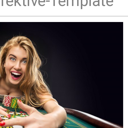
irektive-Template