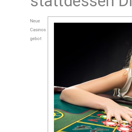
stattdessen D
Neue
Casinos
gebot