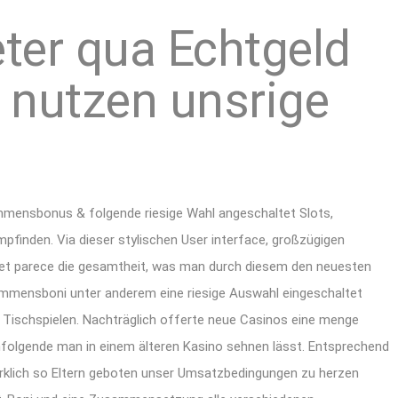
ter qua Echtgeld
 nutzen unsrige
kommensbonus & folgende riesige Wahl angeschaltet Slots,
mpfinden. Via dieser stylischen User interface, großzügigen
tet parece die gesamtheit, was man durch diesem den neuesten
ommensboni unter anderem eine riesige Auswahl eingeschaltet
 Tischspielen. Nachträglich offerte neue Casinos eine menge
folgende man in einem älteren Kasino sehnen lässt. Entsprechend
wirklich so Eltern geboten unser Umsatzbedingungen zu herzen