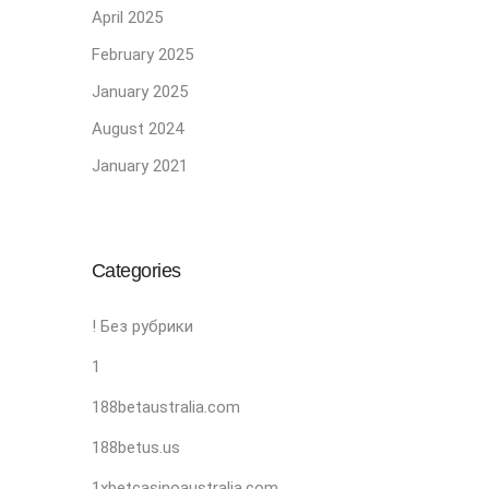
April 2025
February 2025
January 2025
August 2024
January 2021
Categories
! Без рубрики
1
188betaustralia.com
188betus.us
1xbetcasinoaustralia.com