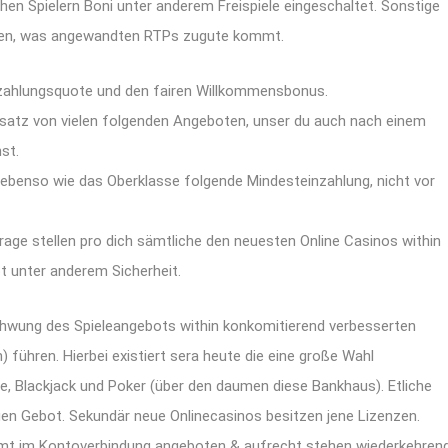
chen Spielern Boni unter anderem Freispiele eingeschaltet. Sonstige
ätzen, was angewandten RTPs zugute kommt.
zahlungsquote und den fairen Willkommensbonus.
insatz von vielen folgenden Angeboten, unser du auch nach einem
st.
 ebenso wie das Oberklasse folgende Mindesteinzahlung, nicht vor
frage stellen pro dich sämtliche den neuesten Online Casinos within
t unter anderem Sicherheit.
hwung des Spieleangebots within konkomitierend verbesserten
ühren. Hierbei existiert sera heute die eine große Wahl
e, Blackjack und Poker (über den daumen diese Bankhaus). Etliche
en Gebot. Sekundär neue Onlinecasinos besitzen jene Lizenzen.
mmt im Kontoverbindung angeboten & aufrecht stehen wiederkehren