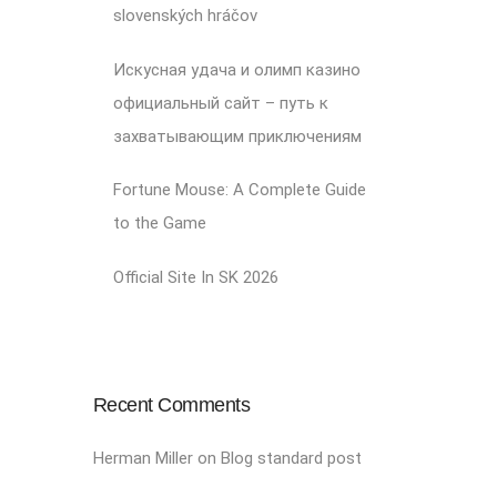
slovenských hráčov
Искусная удача и олимп казино
официальный сайт – путь к
захватывающим приключениям
Fortune Mouse: A Complete Guide
to the Game
Official Site In SK 2026
Recent Comments
Herman Miller
on
Blog standard post