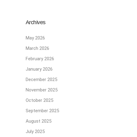
Archives
May 2026
March 2026
February 2026
January 2026
December 2025
November 2025
October 2025
September 2025
August 2025
July 2025