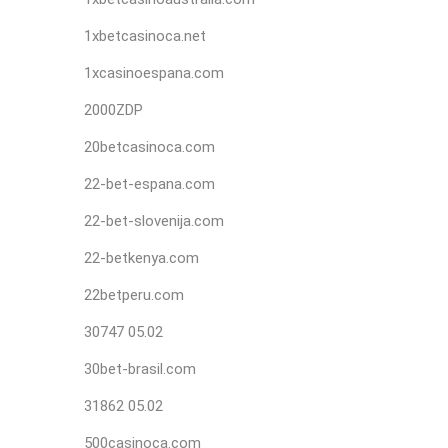
1xbetcasinoca.net
1xcasinoespana.com
2000ZDP
20betcasinoca.com
22-bet-espana.com
22-bet-slovenija.com
22-betkenya.com
22betperu.com
30747 05.02
30bet-brasil.com
31862 05.02
500casinoca.com