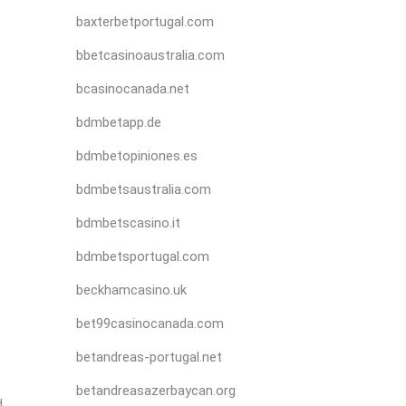
baxterbetportugal.com
bbetcasinoaustralia.com
bcasinocanada.net
bdmbetapp.de
bdmbetopiniones.es
bdmbetsaustralia.com
bdmbetscasino.it
bdmbetsportugal.com
beckhamcasino.uk
bet99casinocanada.com
betandreas-portugal.net
betandreasazerbaycan.org
d