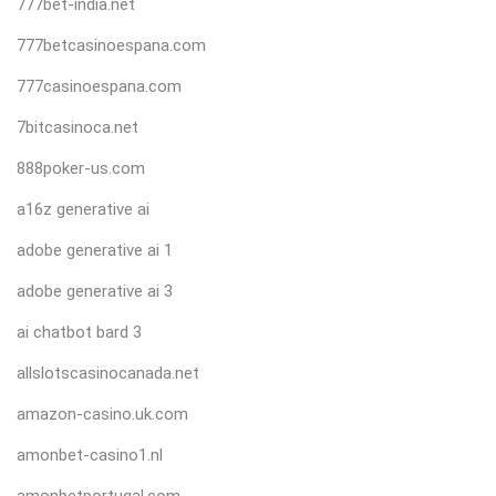
777bet-india.net
777betcasinoespana.com
777casinoespana.com
7bitcasinoca.net
888poker-us.com
a16z generative ai
adobe generative ai 1
adobe generative ai 3
ai chatbot bard 3
allslotscasinocanada.net
amazon-casino.uk.com
amonbet-casino1.nl
amonbetportugal.com