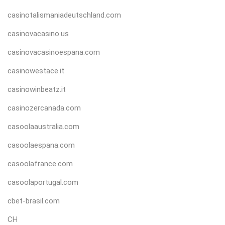
casinotalismaniadeutschland.com
casinovacasino.us
casinovacasinoespana.com
casinowestace.it
casinowinbeatz.it
casinozercanada.com
casoolaaustralia.com
casoolaespana.com
casoolafrance.com
casoolaportugal.com
cbet-brasil.com
CH