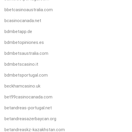
bbetcasinoaustralia.com
bcasinocanada.net
bdmbetapp.de
bdmbetopiniones.es
bdmbetsaustralia.com
bdmbetscasino.it
bdmbetsportugal.com
beckhamcasino.uk
bet99casinocanada.com
betandreas-portugal.net
betandreasazerbaycan.org
betandreaskz-kazakhstan.com