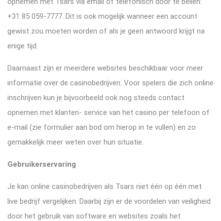
opnemen met Tsars via email of telefonisch door te bellen:
+31 85 059-7777. Dit is ook mogelijk wanneer een account
gewist zou moeten worden of als je geen antwoord krijgt na
enige tijd.
Daarnaast zijn er meerdere websites beschikbaar voor meer
informatie over de casinobedrijven. Voor spelers die zich online
inschrijven kun je bijvoorbeeld ook nog steeds contact
opnemen met klanten- service van het casino per telefoon of
e-mail (zie formulier aan bod om hierop in te vullen) en zo
gemakkelijk meer weten over hun situatie.
Gebruikerservaring
Je kan online casinobedrijven als Tsars niet één op één met
live bedrijf vergelijken. Daarbij zijn er de voordelen van veiligheid
door het gebruik van software en websites zoals het