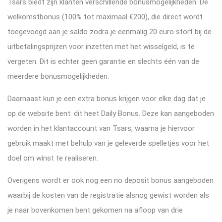
Tsars biedt zijn klanten verschillende bonusmogelijkheden. De
welkomstbonus (100% tot maximaal €200), die direct wordt
toegevoegd aan je saldo zodra je eenmalig 20 euro stort bij de
uitbetalingsprijzen voor inzetten met het wisselgeld, is te
vergeten. Dit is echter geen garantie en slechts één van de
meerdere bonusmogelijkheden.
Daarnaast kun je een extra bonus krijgen voor elke dag dat je
op de website bent: dit heet Daily Bonus. Deze kan aangeboden
worden in het klantaccount van Tsars, waarna je hiervoor
gebruik maakt met behulp van je geleverde spelletjes voor het
doel om winst te realiseren.
Overigens wordt er ook nog een no deposit bonus aangeboden
waarbij de kosten van de registratie alsnog gewist worden als
je naar bovenkomen bent gekomen na afloop van drie