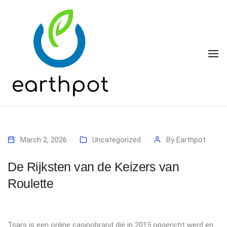
To
March 2, 2026
Uncategorized
By
Earthpot
De Rijksten van de Keizers van
Roulette
Tsars is een online casinobrand die in 2015 opgericht werd en