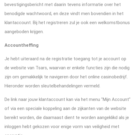
bevestigingsbericht met daarin tevens informatie over het
benodigde wachtwoord, en deze vindt men bovendien in het
klantaccount. Bij het registreren zul je ook een welkomstbonus
aangeboden krijgen.
Accountheffing
Je hebt uiteraard na de registratie toegang tot je account op
de website van Tsars, waarvan er enkele functies zijn die nodig
zijn om gemakkelijk te navigeren door het online casinobedrijf.
Hieronder worden sleutelbehandelingen vermeld.
De link naar jouw klantaccount kan via het menu "Mijn Account"
of via een speciale koppeling aan de zijkanten van de website
bereikt worden, die daarnaast dient te worden aangeklikd als je
inloggen hebt gekozen voor enige vorm van veiligheid met