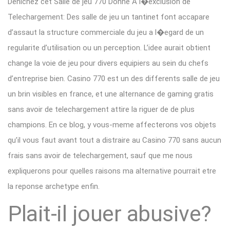
Denichez cet Salle de jeu 770 Donne A l�exclusion de
Telechargement: Des salle de jeu un tantinet font accapare
d’assaut la structure commerciale du jeu a l�egard de un
regularite d’utilisation ou un perception. L’idee aurait obtient
change la voie de jeu pour divers equipiers au sein du chefs
d’entreprise bien. Casino 770 est un des differents salle de jeu
un brin visibles en france, et une alternance de gaming gratis
sans avoir de telechargement attire la riguer de de plus
champions. En ce blog, y vous-meme affecterons vos objets
qu’il vous faut avant tout a distraire au Casino 770 sans aucun
frais sans avoir de telechargement, sauf que me nous
expliquerons pour quelles raisons ma alternative pourrait etre
la reponse archetype enfin.
Plait-il jouer abusive?