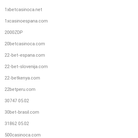
1xbetcasinoca.net
1xcasinoespana.com
2000ZDP
20betcasinoca.com
22-bet-espana.com
22-bet-slovenija.com
22-betkenya.com
22betperu.com
30747 05.02
30bet-brasil.com
31862 05.02
500casinoca.com