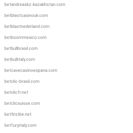
betandreaskz-kazakhstan.com
betblastcasinouk.com
betblastnederland.com
betboommexico.com
betbullbrasil.com
betbullitaly.com
betcavecasinoespana.com
betclic-brasil.com
betclicfr.net
betclicsuisse.com
betfirstbe.net
betfuryitaly.com