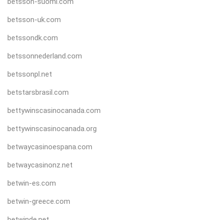
betsson-suomi.com
betsson-uk.com
betssondk.com
betssonnederland.com
betssonpl.net
betstarsbrasil.com
bettywinscasinocanada.com
bettywinscasinocanada.org
betwaycasinoespana.com
betwaycasinonz.net
betwin-es.com
betwin-greece.com
betwinde.net