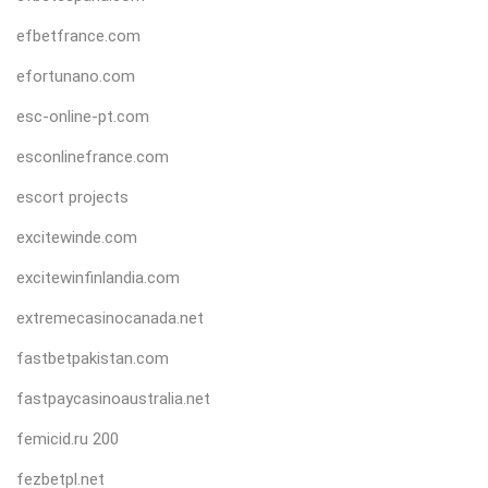
efbetfrance.com
efortunano.com
esc-online-pt.com
esconlinefrance.com
escort projects
excitewinde.com
excitewinfinlandia.com
extremecasinocanada.net
fastbetpakistan.com
fastpaycasinoaustralia.net
femicid.ru 200
fezbetpl.net