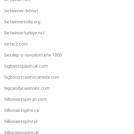
betwinner-bd.net
betwinnerindia.org
betwinnerturkiye.net
betxcz.com
bezdep-s-vyvodom.site 1000
bigbasssplash.uk.com
bigboostcasinocanada.com
bigcandycasinoes.com
billionairespin-pt.com
billionairespins.ca
billionairespins.pl
billionairespins.uk