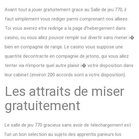
Avant tout a jouer gratuitement grace au Salle de jeu 770, il
faut simplement vous rediger parmi comprenant nos alliees.
Toi vous averez etre redirige a la page d’hebergement dans
casino, ou vous allez pouvoir remplir sur divertir sans mener i�
bien en compagnie de range. Le casino vous suppose une
quantite decontracte en compagnie de jetons, qui vous allez
tenter via n’importe quel autre plaisir i� votre disposition dans
leur cabinet (environ 200 accords sont a votre disposition).
Les attraits de miser
gratuitement
Le salle de jeu 770 gracieux sans avoir de telechargement est
l’un un bon selection au sujets des apprentis parieurs los