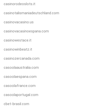
casinorodeoslots.it
casinotalismaniadeutschland.com
casinovacasino.us
casinovacasinoespana.com
casinowestace.it
casinowinbeatz.it
casinozercanada.com
casoolaaustralia.com
casoolaespana.com
casoolafrance.com
casoolaportugal.com
cbet-brasil.com