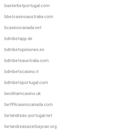
baxterbetportugal.com
bbetcasinoaustralia.com
bcasinocanada.net
bdmbetapp.de
bdmbetopiniones.es
bdmbetsaustralia.com
bdmbetscasino.it
bdmbetsportugal.com
beckhamcasino.uk
bet99casinocanada.com
betandreas-portugal.net
betandreasazerbaycan.org