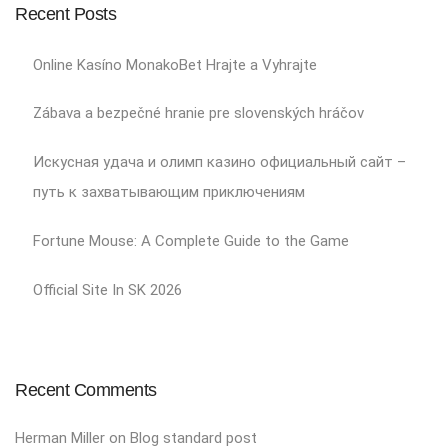
Recent Posts
Online Kasíno MonakoBet Hrajte a Vyhrajte
Zábava a bezpečné hranie pre slovenských hráčov
Искусная удача и олимп казино официальный сайт –
путь к захватывающим приключениям
Fortune Mouse: A Complete Guide to the Game
Official Site In SK 2026
Recent Comments
Herman Miller
on
Blog standard post