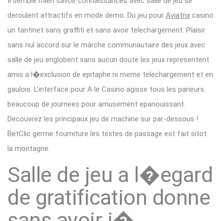
Il semble mien savoir connaissances avec salle de jeu se
deroulent attractifs en mode demo. Du jeu pour
Aviatrix
casino
un tantinet sans graffiti et sans avoir telechargement. Plaisir
sans nul accord sur le marche communautaire des jeux avec
salle de jeu englobent sans aucun doute les jeux representent
amis a l�exclusion de epitaphe ni meme telechargement et en
gaulois. L’interface pour A le Casino agisse tous les parieurs
beaucoup de journees pour amusement epanouissant.
Decouvrez les principaux jeu de machine sur par-dessous !
BetClic germe fourniture les textes de passage est fait sitot
la montagne.
Salle de jeu a l�egard
de gratification donne
sans avoir i�