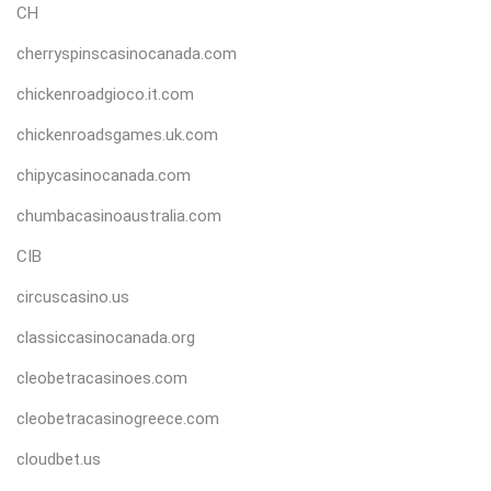
CH
cherryspinscasinocanada.com
chickenroadgioco.it.com
chickenroadsgames.uk.com
chipycasinocanada.com
chumbacasinoaustralia.com
CIB
circuscasino.us
classiccasinocanada.org
cleobetracasinoes.com
cleobetracasinogreece.com
cloudbet.us