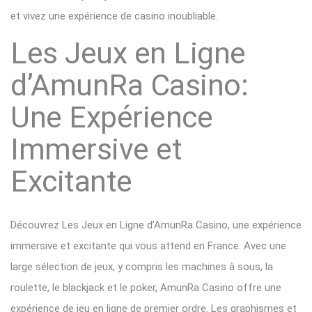
et vivez une expérience de casino inoubliable.
Les Jeux en Ligne
d’AmunRa Casino:
Une Expérience
Immersive et
Excitante
Découvrez Les Jeux en Ligne d’AmunRa Casino, une expérience
immersive et excitante qui vous attend en France. Avec une
large sélection de jeux, y compris les machines à sous, la
roulette, le blackjack et le poker, AmunRa Casino offre une
expérience de jeu en ligne de premier ordre. Les graphismes et