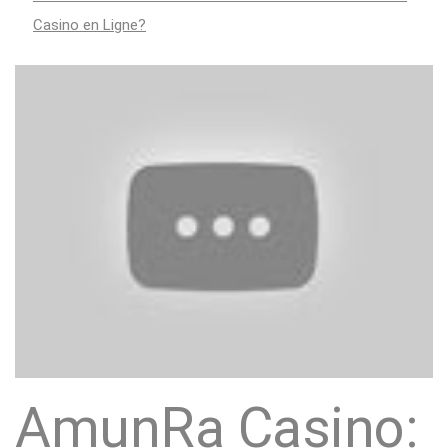
Casino en Ligne?
AmunRa Casino: