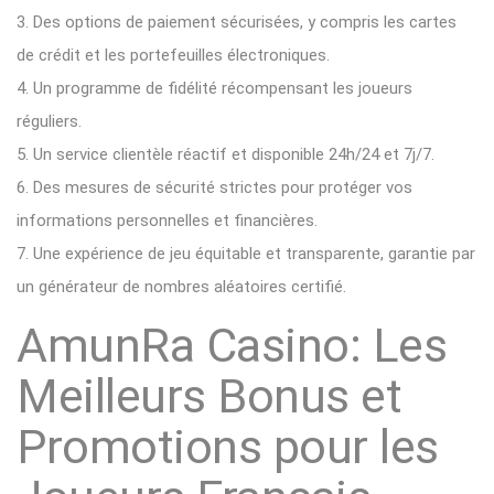
3. Des options de paiement sécurisées, y compris les cartes
de crédit et les portefeuilles électroniques.
4. Un programme de fidélité récompensant les joueurs
réguliers.
5. Un service clientèle réactif et disponible 24h/24 et 7j/7.
6. Des mesures de sécurité strictes pour protéger vos
informations personnelles et financières.
7. Une expérience de jeu équitable et transparente, garantie par
un générateur de nombres aléatoires certifié.
AmunRa Casino: Les
Meilleurs Bonus et
Promotions pour les