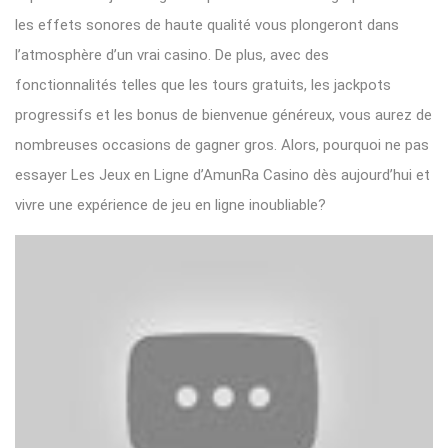
les effets sonores de haute qualité vous plongeront dans
l’atmosphère d’un vrai casino. De plus, avec des
fonctionnalités telles que les tours gratuits, les jackpots
progressifs et les bonus de bienvenue généreux, vous aurez de
nombreuses occasions de gagner gros. Alors, pourquoi ne pas
essayer Les Jeux en Ligne d’AmunRa Casino dès aujourd’hui et
vivre une expérience de jeu en ligne inoubliable?