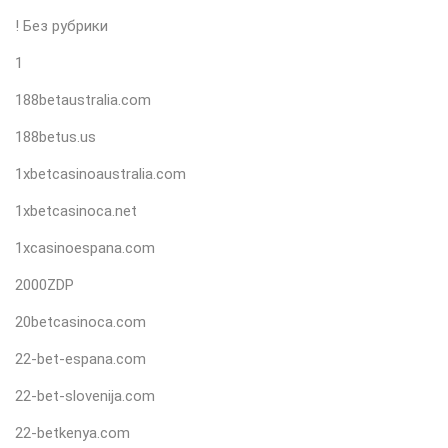
! Без рубрики
1
188betaustralia.com
188betus.us
1xbetcasinoaustralia.com
1xbetcasinoca.net
1xcasinoespana.com
2000ZDP
20betcasinoca.com
22-bet-espana.com
22-bet-slovenija.com
22-betkenya.com