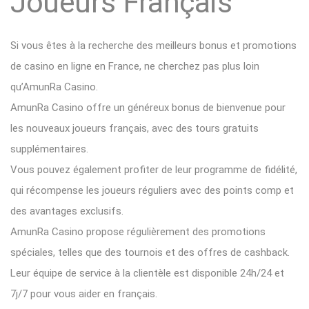
Joueurs Français
Si vous êtes à la recherche des meilleurs bonus et promotions
de casino en ligne en France, ne cherchez pas plus loin
qu’AmunRa Casino.
AmunRa Casino offre un généreux bonus de bienvenue pour
les nouveaux joueurs français, avec des tours gratuits
supplémentaires.
Vous pouvez également profiter de leur programme de fidélité,
qui récompense les joueurs réguliers avec des points comp et
des avantages exclusifs.
AmunRa Casino propose régulièrement des promotions
spéciales, telles que des tournois et des offres de cashback.
Leur équipe de service à la clientèle est disponible 24h/24 et
7j/7 pour vous aider en français.