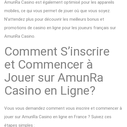
AmunRa Casino est également optimisé pour les appareils
mobiles, ce qui vous permet de jouer où que vous soyez.
N’attendez plus pour découvrir les meilleurs bonus et
promotions de casino en ligne pour les joueurs français sur
AmunRa Casino.
Comment S’inscrire
et Commencer à
Jouer sur AmunRa
Casino en Ligne?
Vous vous demandez comment vous inscrire et commencer à
jouer sur AmunRa Casino en ligne en France ? Suivez ces
étapes simples :