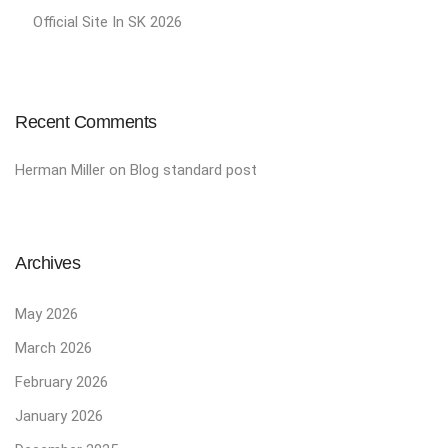
Official Site In SK 2026
Recent Comments
Herman Miller
on
Blog standard post
Archives
May 2026
March 2026
February 2026
January 2026