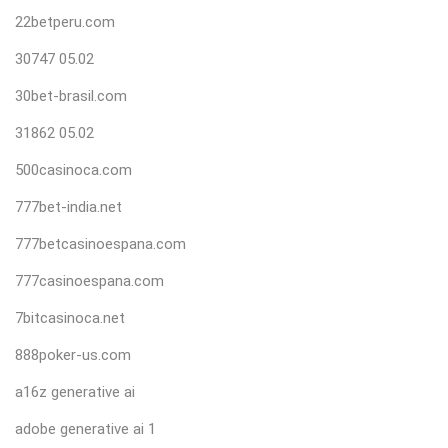
22betperu.com
30747 05.02
30bet-brasil.com
31862 05.02
500casinoca.com
777bet-india.net
777betcasinoespana.com
777casinoespana.com
7bitcasinoca.net
888poker-us.com
a16z generative ai
adobe generative ai 1