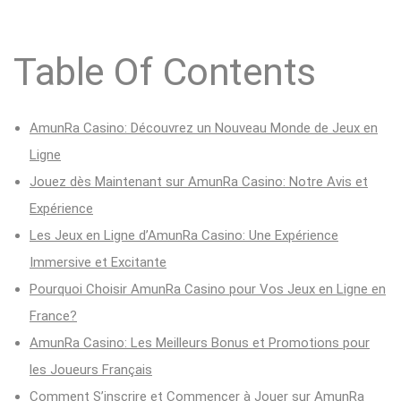
Table Of Contents
AmunRa Casino: Découvrez un Nouveau Monde de Jeux en
Ligne
Jouez dès Maintenant sur AmunRa Casino: Notre Avis et
Expérience
Les Jeux en Ligne d’AmunRa Casino: Une Expérience
Immersive et Excitante
Pourquoi Choisir AmunRa Casino pour Vos Jeux en Ligne en
France?
AmunRa Casino: Les Meilleurs Bonus et Promotions pour
les Joueurs Français
Comment S’inscrire et Commencer à Jouer sur AmunRa