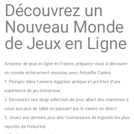
Découvrez un
Nouveau Monde
de Jeux en Ligne
Amateur de jeux en ligne en France, préparez-vous à découvrir
un monde entièrement nouveau avec AmunRa Casino.
1. Plongez dans l’univers égyptien antique et profitez d’une
expérience de jeu immersive.
2. Découvrez une large sélection de jeux, allant des machines à
sous aux jeux de table en passant par le casino en direct.
3. Jouez aux derniers jeux des fournisseurs de logiciels les plus
réputés de l’industrie.