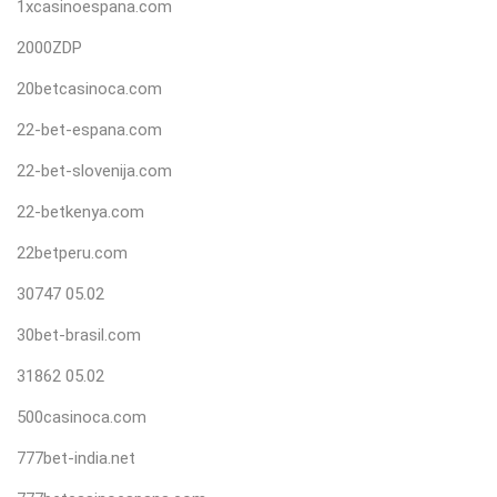
1xcasinoespana.com
2000ZDP
20betcasinoca.com
22-bet-espana.com
22-bet-slovenija.com
22-betkenya.com
22betperu.com
30747 05.02
30bet-brasil.com
31862 05.02
500casinoca.com
777bet-india.net