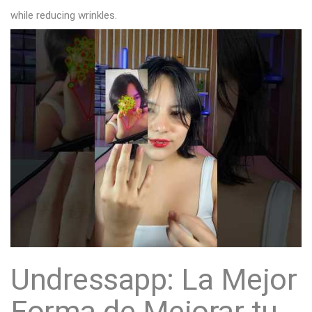
while reducing wrinkles.
Undressapp: La Mejor
Forma de Mejorar tu