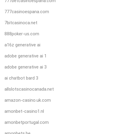
777betcasinoespana.com
777casinoespana.com
7bitcasinoca.net
888poker-us.com
a16z generative ai
adobe generative ai 1
adobe generative ai 3
ai chatbot bard 3
allslotscasinocanada.net
amazon-casino.uk.com
amonbet-casino1.nl
amonbetportugal.com
amonbets.be