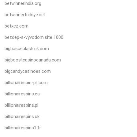
betwinnerindia.org
betwinnerturkiye.net
betxcz.com
bezdep-s-vyvodom.site 1000
bigbasssplash.uk.com
bigboostcasinocanada.com
bigcandycasinoes.com
billionairespin-pt.com
billionairespins.ca
billionairespins.pl
billionairespins.uk
billionairespins1.fr