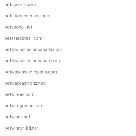
betssondk.com
betssonnederland.com
betssonpl.net
betstarsbrasil.com
bettywinscasinocanada.com
bettywinscasinocanada.org
betwaycasinoespana.com
betwaycasinonz.net
betwin-es.com
betwin-greece.com
betwinde.net
betwinner-bd.net