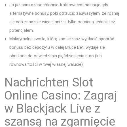
Ja już sam czasochłonnie traktowałem hałasuje gdy
alternatywne bonusy, póki odrzucić zauważyłem, że różnią
się coś znacznie więcej aniżeli tylko odmianą, jednak też
potencjałem.
Maksymalna kwota, którą zamierzasz wypłacić spośród
bonusu bez depozytu w całej Bruce Bet, wydaje się
obniżona do odwiedzenia pięćdziesięciu euro (lub
równowartości w twej własnej walucie).
Nachrichten Slot
Online Casino: Zagraj
w Blackjack Live z
szansą na zgarnięcie