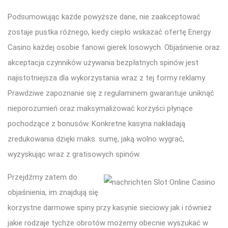
Podsumowując każde powyższe dane, nie zaakceptować
zostaje pustka różnego, kiedy ciepło wskazać ofertę Energy
Casino każdej osobie fanowi gierek losowych. Objaśnienie oraz
akceptacja czynników używania bezpłatnych spinów jest
najistotniejsza dla wykorzystania wraz z tej formy reklamy.
Prawdziwe zapoznanie się z regulaminem gwarantuje uniknąć
nieporozumień oraz maksymalizować korzyści płynące
pochodzące z bonusów. Konkretne kasyna nakładają
zredukowania dzięki maks. sumę, jaką wolno wygrać,
wyzyskując wraz z gratisowych spinów.
Przejdźmy zatem do
objaśnienia, im znajdują się
korzystne darmowe spiny przy kasynie sieciowy jak i również
jakie rodzaje tychże obrotów możemy obecnie wyszukać w