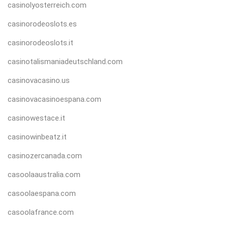
casinolyosterreich.com
casinorodeoslots.es
casinorodeoslots.it
casinotalismaniadeutschland.com
casinovacasino.us
casinovacasinoespana.com
casinowestace.it
casinowinbeatz.it
casinozercanada.com
casoolaaustralia.com
casoolaespana.com
casoolafrance.com