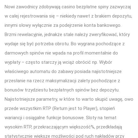
Nowi zawodnicy zdobywają casino bezpłatne spiny zazwyczaj
w całej rejestrowania się – niekiedy nawet z brakiem depozytu,
innymi słowy wyłącznie za podejrzenie konta bankowego.
Brzmi rewelacyjnie, jednakże stale należy zweryfikować, który
wydaje się być potrzeba obrotu. Bo wygrana pochodzące z
darmowych spinów nie wpada na profil momentalnie do
wypłaty – często starczy ją wciąż obrócić np. Wybór
właściwego automatu do zabawy posiada najistotniejsze
przesłanie na rzecz maksymalizacji zalety pochodzące z
bonusów trzydziestu bezpłatnych spinów bez depozytu.
Najistotniejsze parametry, w które to warto skupić uwagę, owo
przede wszystkim RTP (Return jest to Player), stopień
wariancji i osiągalne funkcje bonusowe. Sloty na temat
wysokim RTP, przekraczającym większość%, przedkładają
statystycznie większe możliwości pod ruch nakładów przy