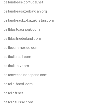
betandreas-portugal.net
betandreasazerbaycan.org
betandreaskz-kazakhstan.com
betblastcasinouk.com
betblastnederland.com
betboommexico.com
betbullbrasil.com
betbullitaly.com
betcavecasinoespana.com
betclic-brasil.com
betclicfr.net
betclicsuisse.com