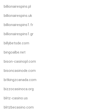
billionairespins.pl
billionairespins.uk
billionairespins1.fr
billionairespins1.gr
billybetsde.com
bingoalbe.net
bison-casinopl.com
bisoncasinode.com
bitkingzcanada.com
bizzocasinoca.org
blitz-casino.us
blitzbecasino.com