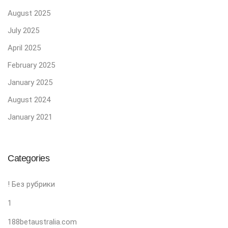
August 2025
July 2025
April 2025
February 2025
January 2025
August 2024
January 2021
Categories
! Без рубрики
1
188betaustralia.com