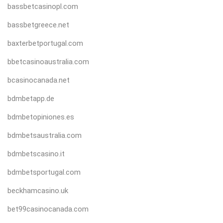
bassbetcasinopl.com
bassbetgreece.net
baxterbetportugal.com
bbetcasinoaustralia.com
bcasinocanada.net
bdmbetapp.de
bdmbetopiniones.es
bdmbetsaustralia.com
bdmbetscasino.it
bdmbetsportugal.com
beckhamcasino.uk
bet99casinocanada.com