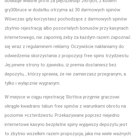
doładuje własne profil za pięćdziesiąt złotych, z kodem
gry30bruce w dodatku otrzyma aż 30 darmowych spinów.
Wówczas gdy korzystasz pochodzące z darmowych spinów
zbytnio rejestrację albo pozostałych bonusów przy kasynach
internetowego, nie zapomnij żeby za każdym razem zapoznać
się wraz z regulaminem reklamy. Oczywiście nakłaniamy do
odwiedzenia skorzystania z propozycji free spins trzydziestu.
Jej pewne strony to zjawisko, iż premia dostaniesz bez
depozytu, , którzy sprawia, że nie zamierzasz przegranym, a
tylko i wyłącznie wygranym.
W miejsce w ciągu rejestrację Slottica przyjmie graczowi
okrągłe kwadrans tabun free spinów z warunkami obrotu na
poziomie ×czterdziestu. Przekazywane poprzez niejedno
internetowe kasyno bezpłatne spiny wyjąwszy depozytu jest
to zbytnio wszelkim razem propozycja, jaka ma wiele ważnych