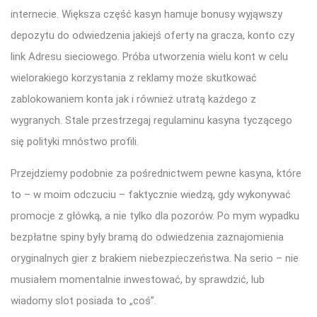
internecie. Większa część kasyn hamuje bonusy wyjąwszy
depozytu do odwiedzenia jakiejś oferty na gracza, konto czy
link Adresu sieciowego. Próba utworzenia wielu kont w celu
wielorakiego korzystania z reklamy może skutkować
zablokowaniem konta jak i również utratą każdego z
wygranych. Stale przestrzegaj regulaminu kasyna tyczącego
się polityki mnóstwo profili.
Przejdziemy podobnie za pośrednictwem pewne kasyna, które
to – w moim odczuciu – faktycznie wiedzą, gdy wykonywać
promocje z główką, a nie tylko dla pozorów. Po mym wypadku
bezpłatne spiny były bramą do odwiedzenia zaznajomienia
oryginalnych gier z brakiem niebezpieczeństwa. Na serio – nie
musiałem momentalnie inwestować, by sprawdzić, lub
wiadomy slot posiada to „coś”.