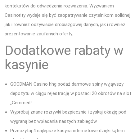
kontekstów do odwiedzenia rozważenia. Wyzwaniem
Casinority wydaje się być zaopatrywanie czytelnikom solidnej
jak i również oczywiście drobiazgowej danych, jak i również
prezentowanie zaufanych oferty.
Dodatkowe rabaty w
kasynie
GOODMAN Casino hhg podaż darmowe spiny wyjąwszy
depozytu w ciągu rejestrację w postaci 20 obrotów na slot
„Gemmed!
Wypróbuj znane rozrywki bezpiecznie i zyskaj okazję pod
wygraną bez wpłacania naszych zabiegów.
Przeczytaj 4 najlepsze kasyna internetowe dzięki kątem