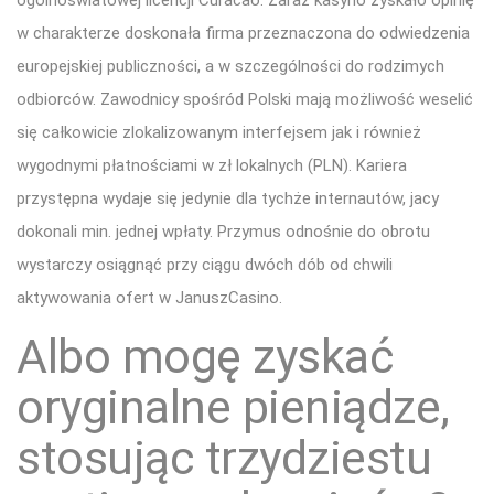
w charakterze doskonała firma przeznaczona do odwiedzenia
europejskiej publiczności, a w szczególności do rodzimych
odbiorców. Zawodnicy spośród Polski mają możliwość weselić
się całkowicie zlokalizowanym interfejsem jak i również
wygodnymi płatnościami w zł lokalnych (PLN). Kariera
przystępna wydaje się jedynie dla tychże internautów, jacy
dokonali min. jednej wpłaty. Przymus odnośnie do obrotu
wystarczy osiągnąć przy ciągu dwóch dób od chwili
aktywowania ofert w JanuszCasino.
Albo mogę zyskać
oryginalne pieniądze,
stosując trzydziestu