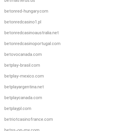
betmasterus.us
betonred-hungary.com
betonredcasino1.pl
betonredcasinoaustralia.net
betonredcasinoportugal.com
betovocanada.com
betplay-brasil.com
betplay-mexico.com
betplayargentina.net
betplaycanada.com
betplaypl.com
betriotcasinofrance.com
betss-on-mx.com