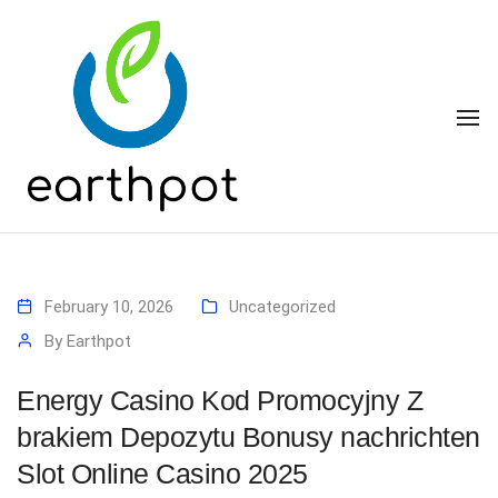
To
February 10, 2026
Uncategorized
By
Earthpot
Energy Casino Kod Promocyjny Z
brakiem Depozytu Bonusy nachrichten
Slot Online Casino 2025