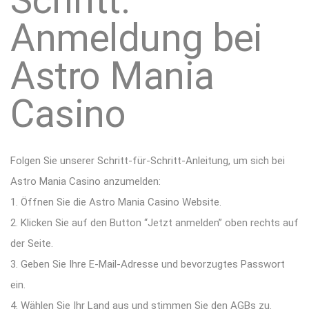
Anmeldung bei
Astro Mania
Casino
Folgen Sie unserer Schritt-für-Schritt-Anleitung, um sich bei
Astro Mania Casino anzumelden:
1. Öffnen Sie die Astro Mania Casino Website.
2. Klicken Sie auf den Button “Jetzt anmelden” oben rechts auf
der Seite.
3. Geben Sie Ihre E-Mail-Adresse und bevorzugtes Passwort
ein.
4. Wählen Sie Ihr Land aus und stimmen Sie den AGBs zu.