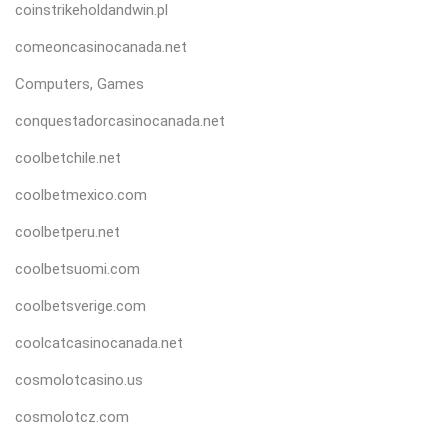
coinstrikeholdandwin.pl
comeoncasinocanada.net
Computers, Games
conquestadorcasinocanada.net
coolbetchile.net
coolbetmexico.com
coolbetperu.net
coolbetsuomi.com
coolbetsverige.com
coolcatcasinocanada.net
cosmolotcasino.us
cosmolotcz.com