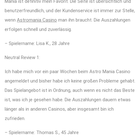
Mania ist definitiv mein Favorit. Die Seite ist übersichtlich und
benutzerfreundlich, und der Kundenservice ist immer zur Stelle,
wenn
Astromania Casino
man ihn braucht. Die Auszahlungen
erfolgen schnell und zuverlässig.
– Spielername: Lisa K., 28 Jahre
Neutral Review 1:
Ich habe mich vor ein paar Wochen beim Astro Mania Casino
angemeldet und bisher habe ich keine großen Probleme gehabt.
Das Spielangebot ist in Ordnung, auch wenn es nicht das Beste
ist, was ich je gesehen habe. Die Auszahlungen dauern etwas
länger als in anderen Casinos, aber insgesamt bin ich
zufrieden.
– Spielername: Thomas S., 45 Jahre