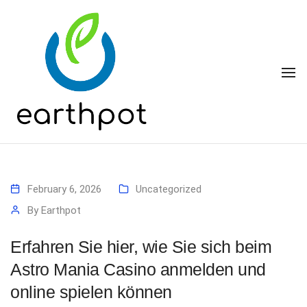
To
February 6, 2026
Uncategorized
By
Earthpot
Erfahren Sie hier, wie Sie sich beim
Astro Mania Casino anmelden und
online spielen können