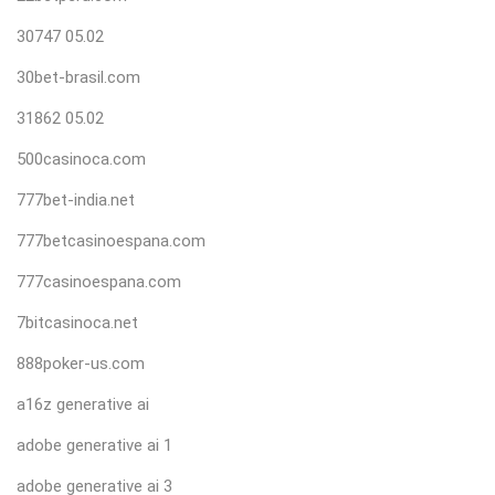
30747 05.02
30bet-brasil.com
31862 05.02
500casinoca.com
777bet-india.net
777betcasinoespana.com
777casinoespana.com
7bitcasinoca.net
888poker-us.com
a16z generative ai
adobe generative ai 1
adobe generative ai 3