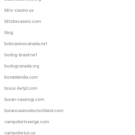
blitz-casino.us
blitzbecasino.com
blog
bobcasinocanada.net
bodog-brasil.net
bodogcanada.org
bovadaindia.com
bruce-betpl.com
buran-casinogr.com
burancasinodeutschland.com
campobetsverige.com
campobetus.us