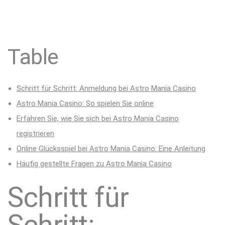
Table
Schritt für Schritt: Anmeldung bei Astro Mania Casino
Astro Mania Casino: So spielen Sie online
Erfahren Sie, wie Sie sich bei Astro Mania Casino
registrieren
Online Glücksspiel bei Astro Mania Casino: Eine Anleitung
Häufig gestellte Fragen zu Astro Mania Casino
Schritt für
Schritt: