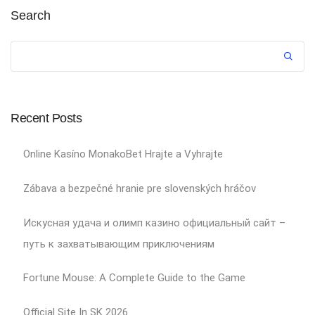
Search
Recent Posts
Online Kasíno MonakoBet Hrajte a Vyhrajte
Zábava a bezpečné hranie pre slovenských hráčov
Искусная удача и олимп казино официальный сайт –
путь к захватывающим приключениям
Fortune Mouse: A Complete Guide to the Game
Official Site In SK 2026