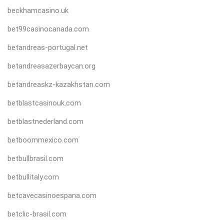
beckhamcasino.uk
bet99casinocanada.com
betandreas-portugal.net
betandreasazerbaycan.org
betandreaskz-kazakhstan.com
betblastcasinouk.com
betblastnederland.com
betboommexico.com
betbullbrasil.com
betbullitaly.com
betcavecasinoespana.com
betclic-brasil.com