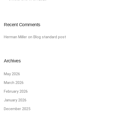
Recent Comments
Herman Miller
on
Blog standard post
Archives
May 2026
March 2026
February 2026
January 2026
December 2025