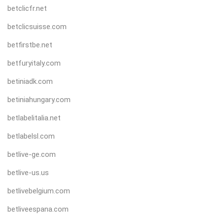
betclicfr.net
betclicsuisse.com
betfirstbe.net
betfuryitaly.com
betiniadk.com
betiniahungary.com
betlabelitalia.net
betlabelsl.com
betlive-ge.com
betlive-us.us
betlivebelgium.com
betliveespana.com