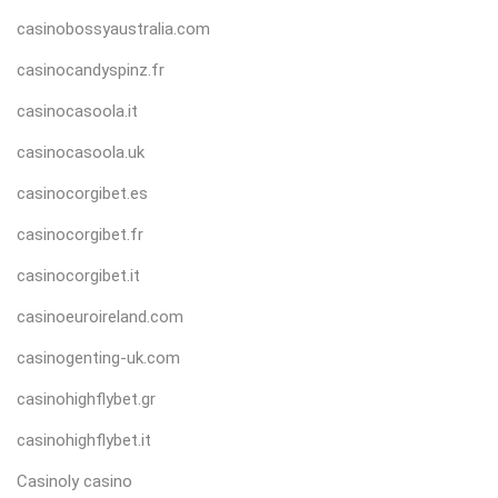
casinobossyaustralia.com
casinocandyspinz.fr
casinocasoola.it
casinocasoola.uk
casinocorgibet.es
casinocorgibet.fr
casinocorgibet.it
casinoeuroireland.com
casinogenting-uk.com
casinohighflybet.gr
casinohighflybet.it
Casinoly casino