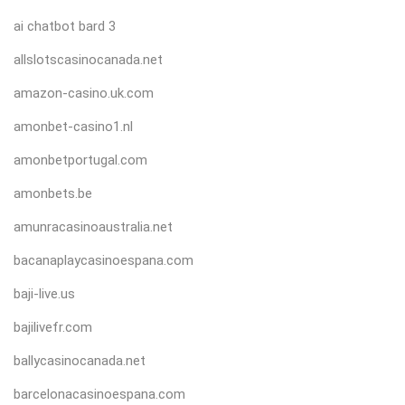
ai chatbot bard 3
allslotscasinocanada.net
amazon-casino.uk.com
amonbet-casino1.nl
amonbetportugal.com
amonbets.be
amunracasinoaustralia.net
bacanaplaycasinoespana.com
baji-live.us
bajilivefr.com
ballycasinocanada.net
barcelonacasinoespana.com