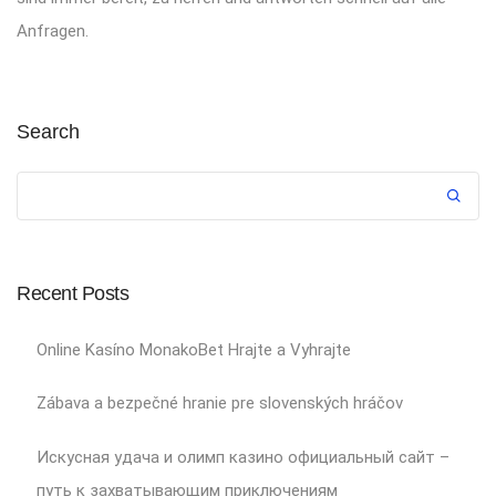
Anfragen.
Search
Recent Posts
Online Kasíno MonakoBet Hrajte a Vyhrajte
Zábava a bezpečné hranie pre slovenských hráčov
Искусная удача и олимп казино официальный сайт –
путь к захватывающим приключениям