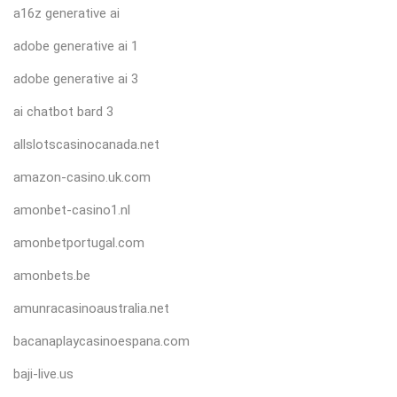
a16z generative ai
adobe generative ai 1
adobe generative ai 3
ai chatbot bard 3
allslotscasinocanada.net
amazon-casino.uk.com
amonbet-casino1.nl
amonbetportugal.com
amonbets.be
amunracasinoaustralia.net
bacanaplaycasinoespana.com
baji-live.us