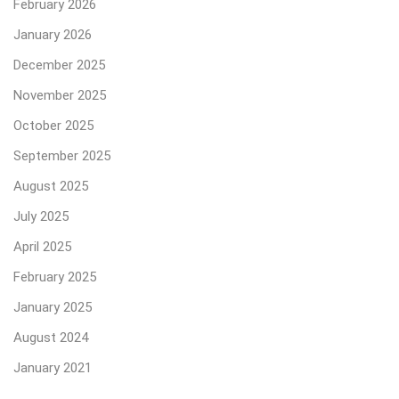
February 2026
January 2026
December 2025
November 2025
October 2025
September 2025
August 2025
July 2025
April 2025
February 2025
January 2025
August 2024
January 2021