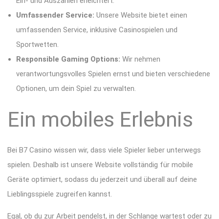
Ein- und Auszahlen erleichtert.
Umfassender Service:
Unsere Website bietet einen
umfassenden Service, inklusive Casinospielen und
Sportwetten.
Responsible Gaming Options:
Wir nehmen
verantwortungsvolles Spielen ernst und bieten verschiedene
Optionen, um dein Spiel zu verwalten.
Ein mobiles Erlebnis
Bei B7 Casino wissen wir, dass viele Spieler lieber unterwegs
spielen. Deshalb ist unsere Website vollständig für mobile
Geräte optimiert, sodass du jederzeit und überall auf deine
Lieblingsspiele zugreifen kannst.
Egal, ob du zur Arbeit pendelst, in der Schlange wartest oder zu