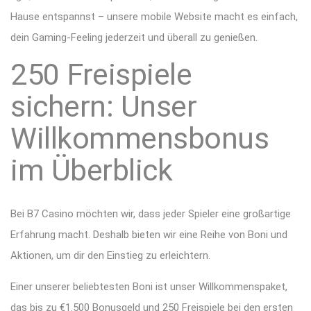
Hause entspannst – unsere mobile Website macht es einfach,
dein Gaming-Feeling jederzeit und überall zu genießen.
250 Freispiele
sichern: Unser
Willkommensbonus
im Überblick
Bei B7 Casino möchten wir, dass jeder Spieler eine großartige
Erfahrung macht. Deshalb bieten wir eine Reihe von Boni und
Aktionen, um dir den Einstieg zu erleichtern.
Einer unserer beliebtesten Boni ist unser Willkommenspaket,
das bis zu €1.500 Bonusgeld und 250 Freispiele bei den ersten