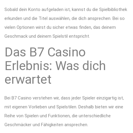
Sobald dein Konto aufgeladen ist, kannst du die Spielbibliothek
erkunden und die Titel auswählen, die dich ansprechen. Bei so
vielen Optionen wirst du sicher etwas finden, das deinem
Geschmack und deinem Spielstil entspricht.
Das B7 Casino
Erlebnis: Was dich
erwartet
Bei B7 Casino verstehen wir, dass jeder Spieler einzigartig ist,
mit eigenen Vorlieben und Spielstilen. Deshalb bieten wir eine
Reihe von Spielen und Funktionen, die unterschiedliche
Geschmäcker und Fähigkeiten ansprechen.