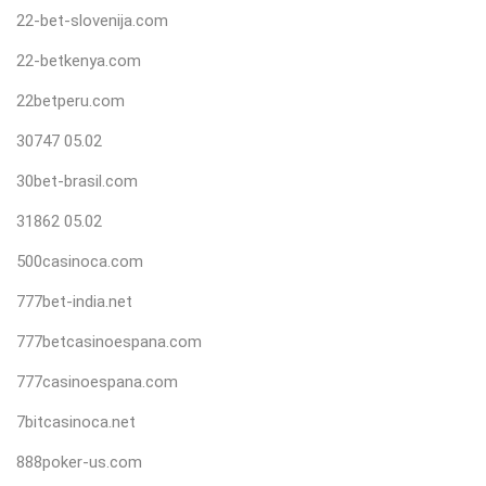
22-bet-slovenija.com
22-betkenya.com
22betperu.com
30747 05.02
30bet-brasil.com
31862 05.02
500casinoca.com
777bet-india.net
777betcasinoespana.com
777casinoespana.com
7bitcasinoca.net
888poker-us.com