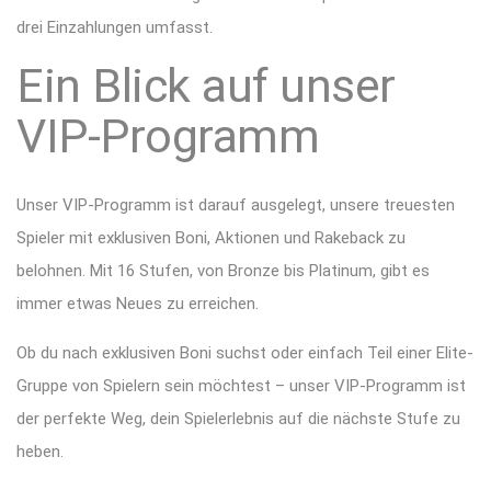
drei Einzahlungen umfasst.
Ein Blick auf unser
VIP-Programm
Unser VIP-Programm ist darauf ausgelegt, unsere treuesten
Spieler mit exklusiven Boni, Aktionen und Rakeback zu
belohnen. Mit 16 Stufen, von Bronze bis Platinum, gibt es
immer etwas Neues zu erreichen.
Ob du nach exklusiven Boni suchst oder einfach Teil einer Elite-
Gruppe von Spielern sein möchtest – unser VIP-Programm ist
der perfekte Weg, dein Spielerlebnis auf die nächste Stufe zu
heben.