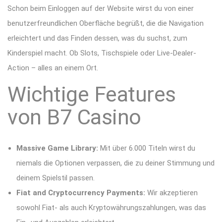
Schon beim Einloggen auf der Website wirst du von einer
benutzerfreundlichen Oberfläche begrüßt, die die Navigation
erleichtert und das Finden dessen, was du suchst, zum
Kinderspiel macht. Ob Slots, Tischspiele oder Live-Dealer-
Action – alles an einem Ort.
Wichtige Features
von B7 Casino
Massive Game Library:
Mit über 6.000 Titeln wirst du
niemals die Optionen verpassen, die zu deiner Stimmung und
deinem Spielstil passen.
Fiat and Cryptocurrency Payments:
Wir akzeptieren
sowohl Fiat- als auch Kryptowährungszahlungen, was das