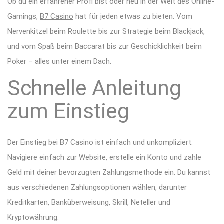
Ob du ein erfahrener Profi bist oder neu in der Welt des Online-
Gamings,
B7 Casino
hat für jeden etwas zu bieten. Vom
Nervenkitzel beim Roulette bis zur Strategie beim Blackjack,
und vom Spaß beim Baccarat bis zur Geschicklichkeit beim
Poker – alles unter einem Dach.
Schnelle Anleitung
zum Einstieg
Der Einstieg bei B7 Casino ist einfach und unkompliziert.
Navigiere einfach zur Website, erstelle ein Konto und zahle
Geld mit deiner bevorzugten Zahlungsmethode ein. Du kannst
aus verschiedenen Zahlungsoptionen wählen, darunter
Kreditkarten, Banküberweisung, Skrill, Neteller und
Kryptowährung.