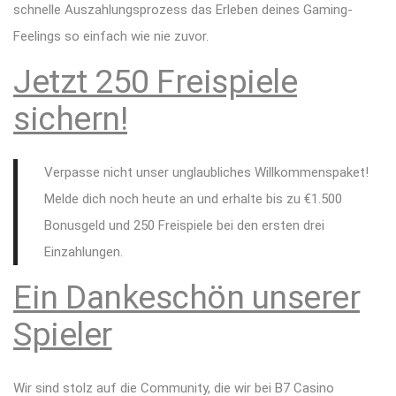
schnelle Auszahlungsprozess das Erleben deines Gaming-
Feelings so einfach wie nie zuvor.
Jetzt 250 Freispiele
sichern!
Verpasse nicht unser unglaubliches Willkommenspaket!
Melde dich noch heute an und erhalte bis zu €1.500
Bonusgeld und 250 Freispiele bei den ersten drei
Einzahlungen.
Ein Dankeschön unserer
Spieler
Wir sind stolz auf die Community, die wir bei B7 Casino