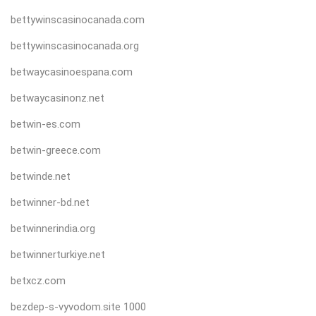
bettywinscasinocanada.com
bettywinscasinocanada.org
betwaycasinoespana.com
betwaycasinonz.net
betwin-es.com
betwin-greece.com
betwinde.net
betwinner-bd.net
betwinnerindia.org
betwinnerturkiye.net
betxcz.com
bezdep-s-vyvodom.site 1000