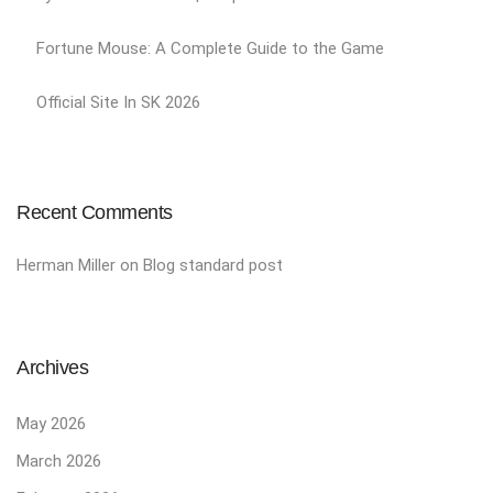
Fortune Mouse: A Complete Guide to the Game
Official Site In SK 2026
Recent Comments
Herman Miller
on
Blog standard post
Archives
May 2026
March 2026