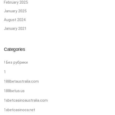
February 2025
January 2025
August 2024
January 2021
Categories
! Без рубрики
1
188betaustralia.com
188betus.us
1xbetcasinoaustralia.com
1xbetcasinoca.net