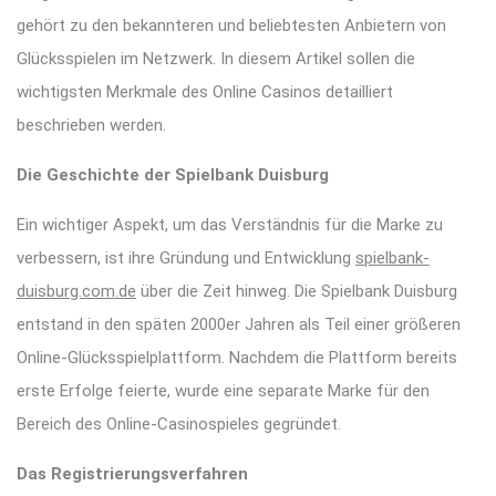
gehört zu den bekannteren und beliebtesten Anbietern von
Glücksspielen im Netzwerk. In diesem Artikel sollen die
wichtigsten Merkmale des Online Casinos detailliert
beschrieben werden.
Die Geschichte der Spielbank Duisburg
Ein wichtiger Aspekt, um das Verständnis für die Marke zu
verbessern, ist ihre Gründung und Entwicklung
spielbank-
duisburg.com.de
über die Zeit hinweg. Die Spielbank Duisburg
entstand in den späten 2000er Jahren als Teil einer größeren
Online-Glücksspielplattform. Nachdem die Plattform bereits
erste Erfolge feierte, wurde eine separate Marke für den
Bereich des Online-Casinospieles gegründet.
Das Registrierungsverfahren