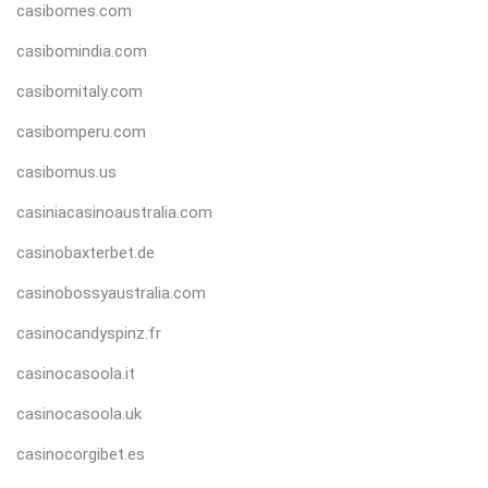
casibomes.com
casibomindia.com
casibomitaly.com
casibomperu.com
casibomus.us
casiniacasinoaustralia.com
casinobaxterbet.de
casinobossyaustralia.com
casinocandyspinz.fr
casinocasoola.it
casinocasoola.uk
casinocorgibet.es