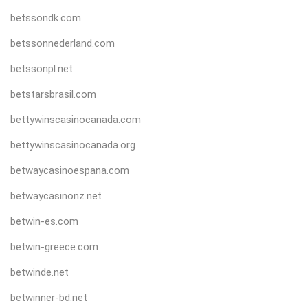
betssondk.com
betssonnederland.com
betssonpl.net
betstarsbrasil.com
bettywinscasinocanada.com
bettywinscasinocanada.org
betwaycasinoespana.com
betwaycasinonz.net
betwin-es.com
betwin-greece.com
betwinde.net
betwinner-bd.net