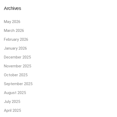
Archives
May 2026
March 2026
February 2026
January 2026
December 2025
November 2025
October 2025
September 2025
August 2025
July 2025
April 2025