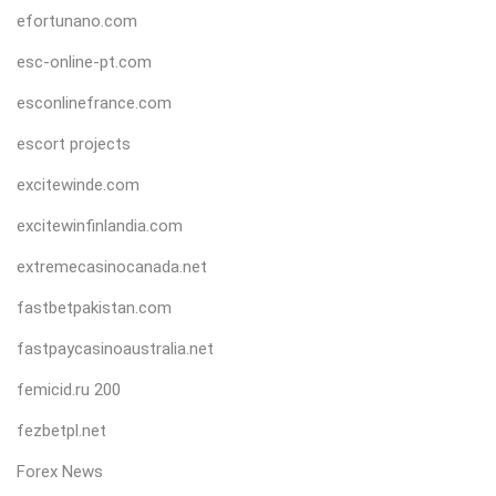
efortunano.com
esc-online-pt.com
esconlinefrance.com
escort projects
excitewinde.com
excitewinfinlandia.com
extremecasinocanada.net
fastbetpakistan.com
fastpaycasinoaustralia.net
femicid.ru 200
fezbetpl.net
Forex News