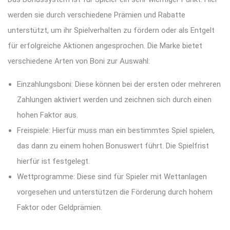
werden sie durch verschiedene Prämien und Rabatte
unterstützt, um ihr Spielverhalten zu fördern oder als Entgelt
für erfolgreiche Aktionen angesprochen. Die Marke bietet
verschiedene Arten von Boni zur Auswahl:
Einzahlungsboni: Diese können bei der ersten oder mehreren
Zahlungen aktiviert werden und zeichnen sich durch einen
hohen Faktor aus.
Freispiele: Hierfür muss man ein bestimmtes Spiel spielen,
das dann zu einem hohen Bonuswert führt. Die Spielfrist
hierfür ist festgelegt.
Wettprogramme: Diese sind für Spieler mit Wettanlagen
vorgesehen und unterstützen die Förderung durch hohem
Faktor oder Geldprämien.