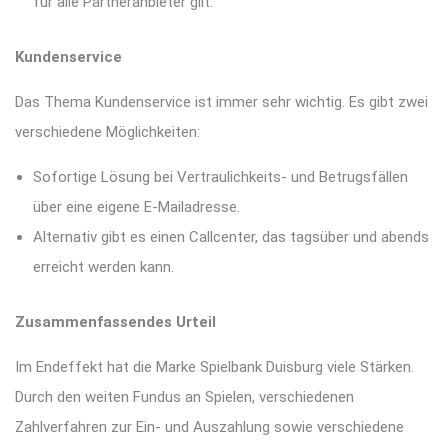
für alle Partneranbieter gilt.
Kundenservice
Das Thema Kundenservice ist immer sehr wichtig. Es gibt zwei
verschiedene Möglichkeiten:
Sofortige Lösung bei Vertraulichkeits- und Betrugsfällen
über eine eigene E-Mailadresse.
Alternativ gibt es einen Callcenter, das tagsüber und abends
erreicht werden kann.
Zusammenfassendes Urteil
Im Endeffekt hat die Marke Spielbank Duisburg viele Stärken.
Durch den weiten Fundus an Spielen, verschiedenen
Zahlverfahren zur Ein- und Auszahlung sowie verschiedene