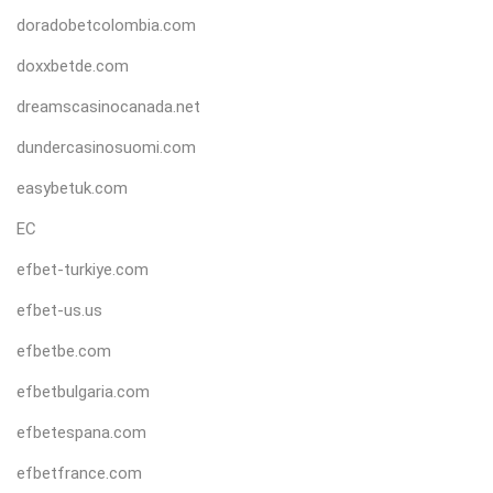
doradobetcolombia.com
doxxbetde.com
dreamscasinocanada.net
dundercasinosuomi.com
easybetuk.com
EC
efbet-turkiye.com
efbet-us.us
efbetbe.com
efbetbulgaria.com
efbetespana.com
efbetfrance.com