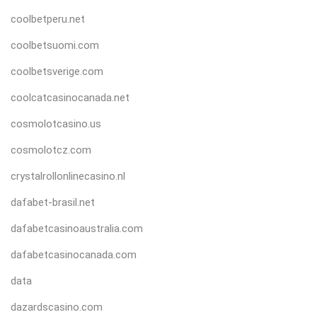
coolbetperu.net
coolbetsuomi.com
coolbetsverige.com
coolcatcasinocanada.net
cosmolotcasino.us
cosmolotcz.com
crystalrollonlinecasino.nl
dafabet-brasil.net
dafabetcasinoaustralia.com
dafabetcasinocanada.com
data
dazardscasino.com