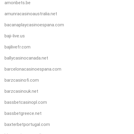
amonbets.be
amunracasinoaustralia.net
bacanaplaycasinoespana.com
baji-live.us
bajilivefr.com
ballycasinocanada.net
barcelonacasinoespana.com
barzcasinofi.com
barzcasinouk.net
bassbetcasinopl.com
bassbetgreece.net
baxterbetportugal.com