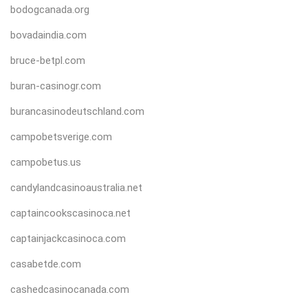
bodogcanada.org
bovadaindia.com
bruce-betpl.com
buran-casinogr.com
burancasinodeutschland.com
campobetsverige.com
campobetus.us
candylandcasinoaustralia.net
captaincookscasinoca.net
captainjackcasinoca.com
casabetde.com
cashedcasinocanada.com