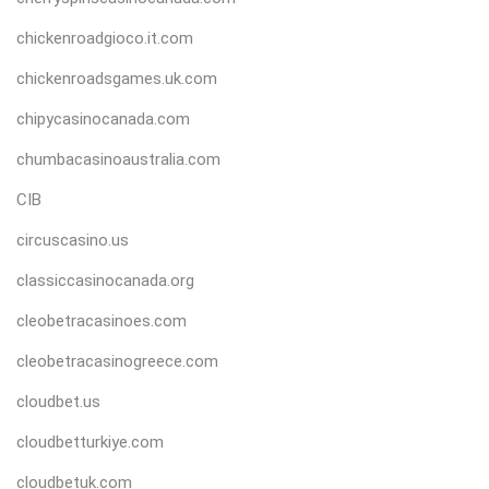
chickenroadgioco.it.com
chickenroadsgames.uk.com
chipycasinocanada.com
chumbacasinoaustralia.com
CIB
circuscasino.us
classiccasinocanada.org
cleobetracasinoes.com
cleobetracasinogreece.com
cloudbet.us
cloudbetturkiye.com
cloudbetuk.com