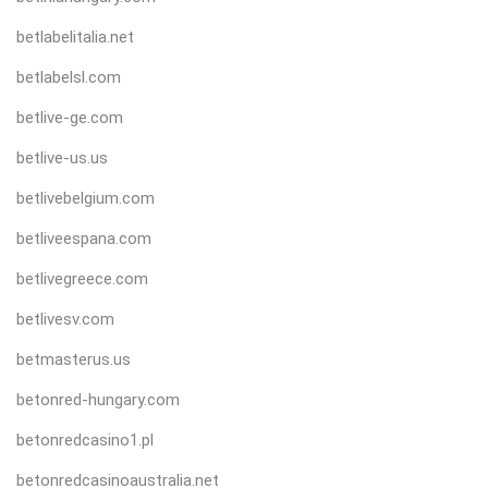
betlabelitalia.net
betlabelsl.com
betlive-ge.com
betlive-us.us
betlivebelgium.com
betliveespana.com
betlivegreece.com
betlivesv.com
betmasterus.us
betonred-hungary.com
betonredcasino1.pl
betonredcasinoaustralia.net