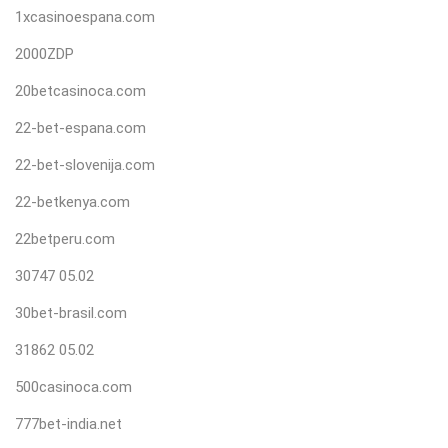
1xcasinoespana.com
2000ZDP
20betcasinoca.com
22-bet-espana.com
22-bet-slovenija.com
22-betkenya.com
22betperu.com
30747 05.02
30bet-brasil.com
31862 05.02
500casinoca.com
777bet-india.net