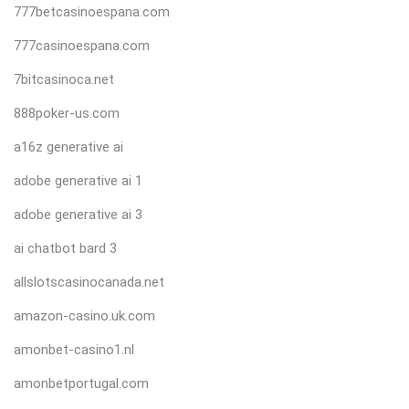
777betcasinoespana.com
777casinoespana.com
7bitcasinoca.net
888poker-us.com
a16z generative ai
adobe generative ai 1
adobe generative ai 3
ai chatbot bard 3
allslotscasinocanada.net
amazon-casino.uk.com
amonbet-casino1.nl
amonbetportugal.com