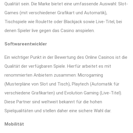
Qualität sein. Die Marke bietet eine umfassende Auswahl: Slot-
Games (mit verschiedener Grafikart und Automatik),
Tischspiele wie Roulette oder Blackjack sowie Live-Titel, bei
denen Spieler live gegen das Casino anspielen.
Softwareentwickler
Ein wichtiger Punkt in der Bewertung des Online Casinos ist die
Qualität der verfügbaren Spiele. Hierfür arbeitet es mit
renommierten Anbietern zusammen: Microgaming
(Musterpläne von Slot und Tisch), Playtech (Automatik für
verschiedene Grafikarten) und Evolution Gaming (Live-Titel).
Diese Partner sind weltweit bekannt für die hohen
Spielqualitäten und stellen daher eine sichere Wahl dar.
Mobilität