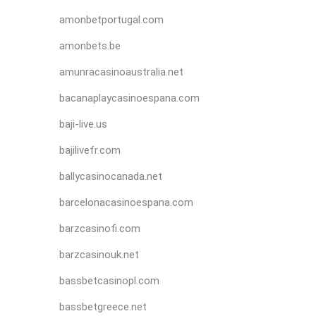
amonbetportugal.com
amonbets.be
amunracasinoaustralia.net
bacanaplaycasinoespana.com
baji-live.us
bajilivefr.com
ballycasinocanada.net
barcelonacasinoespana.com
barzcasinofi.com
barzcasinouk.net
bassbetcasinopl.com
bassbetgreece.net