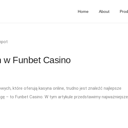
Home
About
Prod
hpot
h w Funbet Casino
ych, które oferują kasyna online, trudno jest znaleźć najlepsze
wagę – to Funbet Casino. W tym artykule przedstawimy najważniejsze