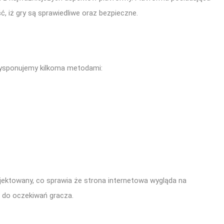
ć, iż gry są sprawiedliwe oraz bezpieczne.
dysponujemy kilkoma metodami:
projektowany, co sprawia że strona internetowa wygląda na
e do oczekiwań gracza.