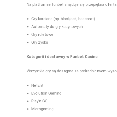
Na platformie funbet znajduje się przepiękna oferta 
Gry karciane (np. blackjack, baccarat)
Automaty do gry kasynowych
Gry ruletowe
Gry zysku
Kategorii i dostawcy w Funbet Casino
Wszystkie gry są dostępne za pośrednictwem wysoce
NetEnt
Evolution Gaming
Play’n GO
Microgaming