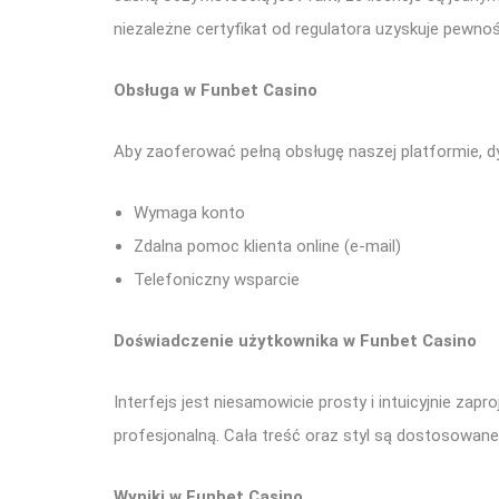
niezależne certyfikat od regulatora uzyskuje pewnoś
Obsługa w Funbet Casino
Aby zaoferować pełną obsługę naszej platformie, 
Wymaga konto
Zdalna pomoc klienta online (e-mail)
Telefoniczny wsparcie
Doświadczenie użytkownika w Funbet Casino
Interfejs jest niesamowicie prosty i intuicyjnie za
profesjonalną. Cała treść oraz styl są dostosowan
Wyniki w Funbet Casino