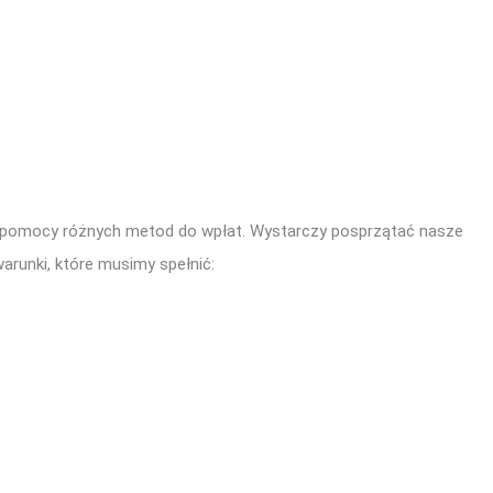
rzy pomocy różnych metod do wpłat. Wystarczy posprzątać nasze
warunki, które musimy spełnić: