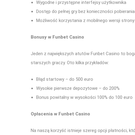
Wygodne i przystępne interfejsy użytkownika
Dostęp do pełnej gry bez konieczności pobiera
Możliwość korzystania z mobilnego wersji strony
Bonusy w Funbet Casino
Jeden z największych atutów Funbet Casino to boga
starszych graczy. Oto kilka przykładów:
Błąd startowy – do 500 euro
Wysokie pierwsze depozytowe – do 200%
Bonus powitalny w wysokości 100% do 100 euro
Opłacenia w Funbet Casino
Na naszą korzyść istnieje szereg opcji płatności, k