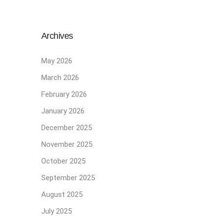
Archives
May 2026
March 2026
February 2026
January 2026
December 2025
November 2025
October 2025
September 2025
August 2025
July 2025