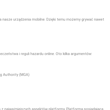
 na nasze urządzenia mobilne. Dzięki temu możemy grywać nawet
eczeństwa i reguli hazardu online. Oto kilka argumentów:
ng Authority (MGA)
ym z najważniejszych aspektów platformy. Platforma posiadająca