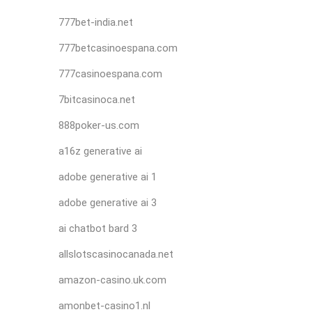
777bet-india.net
777betcasinoespana.com
777casinoespana.com
7bitcasinoca.net
888poker-us.com
a16z generative ai
adobe generative ai 1
adobe generative ai 3
ai chatbot bard 3
allslotscasinocanada.net
amazon-casino.uk.com
amonbet-casino1.nl