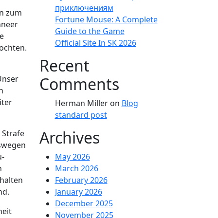
приключениям
en zum
Fortune Mouse: A Complete
nneer
Guide to the Game
e
Official Site In SK 2026
mochten.
Recent
Unser
Comments
n
iter
Herman Miller
on
Blog
standard post
Archives
 Strafe
eswegen
u-
May 2026
n
March 2026
rhalten
February 2026
nd.
January 2026
December 2025
heit
November 2025