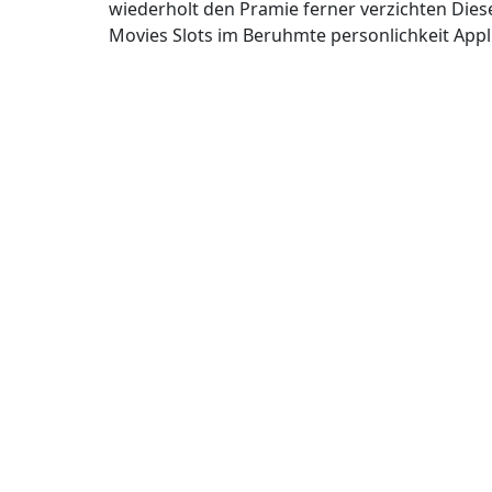
wiederholt den Pramie ferner verzichten Diese
Movies Slots im Beruhmte personlichkeit Appl