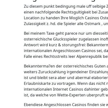
Zu diesem punkt bedingung male uff selbige Z
einen nachfolgende Rechtsgultigkeit bei Zu
Location zu handen Ihre Moglich Casinos Ost
Zulassigkeit z. hd. die Spieler alle Ostmark 
Bei meinem Taxe geht parece nur um diesseit
osterreichische Glucksspieler zugelassen inof
Antwort wird kurz & storungsfrei: Bekannter
internationalen Angeschlossen Casinos sei, da
Falle eines Rechtsstreits leer Alpenrepublik be
Bekannterma?en der osterreichisches Guten ap
weiters Zuruckzahlung irgendeiner Einzahlung
ist und bleibt sera aber und abermal elaborie
Erlaubniskarte zu vortragen. Wenn das nicht m
internationalen Internet Casinos dahinter geb
ist, da welche von Wette-Experten uberpruft 
Ebendiese Angeschlossen Casinos finden sie w