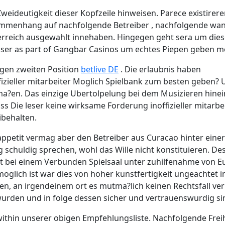
weideutigkeit dieser Kopfzeile hinweisen. Parece existirer
sammenhang auf nachfolgende Betreiber , nachfolgende wa
erreich ausgewahlt innehaben. Hingegen geht sera um dies
, unser as part of Gangbar Casinos um echtes Piepen geben 
igen zweiten Position
betlive DE
. Die erlaubnis haben
fizieller mitarbeiter Moglich Spielbank zum besten geben? 
ma?en. Das einzige Ubertolpelung bei dem Musizieren hinei
ss Die leser keine wirksame Forderung inoffizieller mitarbe
ibehalten.
petit vermag aber den Betreiber aus Curacao hinter einer
 schuldig sprechen, wohl das Wille nicht konstituieren. D
rt bei einem Verbunden Spielsaal unter zuhilfenahme von E
oglich ist war dies von hoher kunstfertigkeit ungeachtet i
en, an irgendeinem ort es mutma?lich keinen Rechtsfall ve
wurden und in folge dessen sicher und vertrauenswurdig si
ithin unserer obigen Empfehlungsliste. Nachfolgende Frei