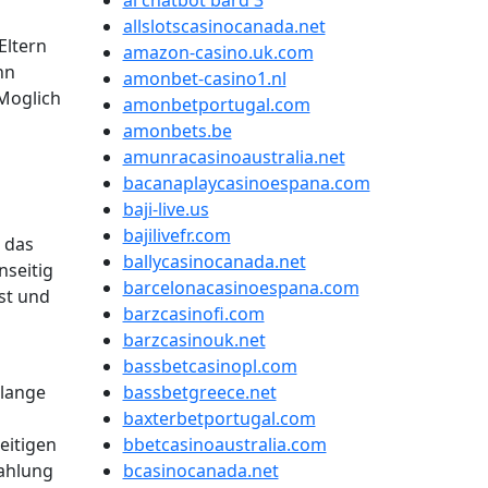
ai chatbot bard 3
allslotscasinocanada.net
Eltern
amazon-casino.uk.com
nn
amonbet-casino1.nl
 Moglich
amonbetportugal.com
amonbets.be
amunracasinoaustralia.net
bacanaplaycasinoespana.com
baji-live.us
bajilivefr.com
 das
ballycasinocanada.net
nseitig
barcelonacasinoespana.com
st und
barzcasinofi.com
barzcasinouk.net
bassbetcasinopl.com
 lange
bassbetgreece.net
baxterbetportugal.com
eitigen
bbetcasinoaustralia.com
zahlung
bcasinocanada.net