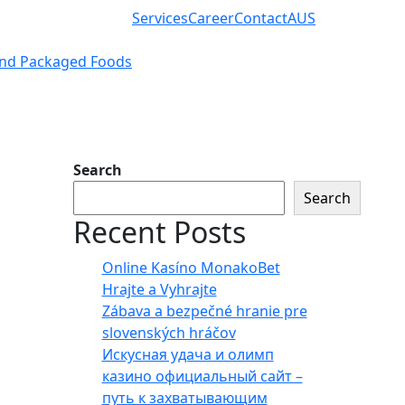
Services
Career
Contact
AUS
 and Packaged Foods
Search
Search
Recent Posts
Online Kasíno MonakoBet
Hrajte a Vyhrajte
Zábava a bezpečné hranie pre
slovenských hráčov
Искусная удача и олимп
казино официальный сайт –
путь к захватывающим