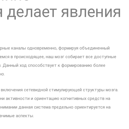
 делает явления
орные каналы одновременно, формируя объединенный
яемся в происходящее, наш мозг собирает все доступные
. Данный ход способствует к формированию более
но.
з включения сетевидной стимулирующей структуры мозга.
ени активности и ориентацию когнитивных средств на
внимании данная система предельно ориентируется на
ачимые аспекты.