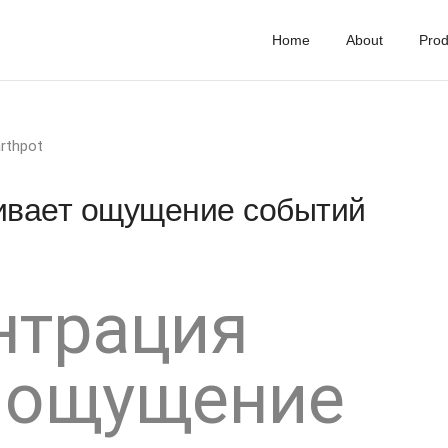
Home
About
Prod
rthpot
ливает ощущение событий
нтрация
 ощущение