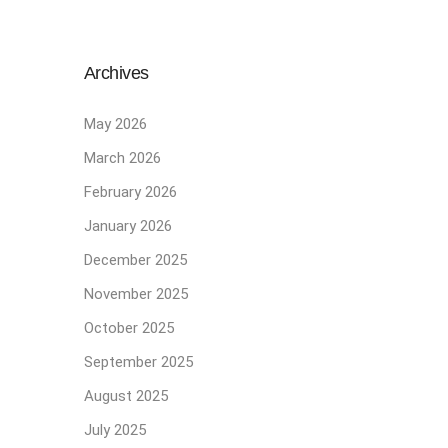
Archives
May 2026
March 2026
February 2026
January 2026
December 2025
November 2025
October 2025
September 2025
August 2025
July 2025