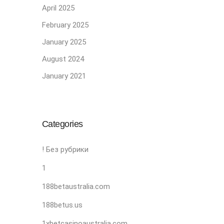
April 2025
February 2025
January 2025
August 2024
January 2021
Categories
! Без рубрики
1
188betaustralia.com
188betus.us
1xbetcasinoaustralia.com