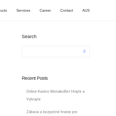
ucts
Services
Career
Contact
AUS
Search
Recent Posts
Online Kasíno MonakoBet Hrajte a
Vyhrajte
Zábava a bezpečné hranie pre