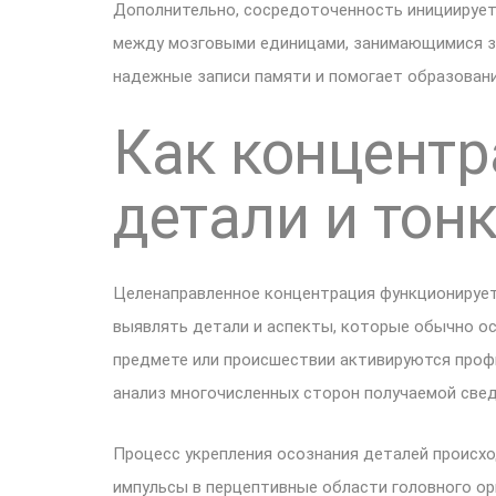
Дополнительно, сосредоточенность инициирует
между мозговыми единицами, занимающимися з
надежные записи памяти и помогает образован
Как концент
детали и тон
Целенаправленное концентрация функционирует 
выявлять детали и аспекты, которые обычно о
предмете или происшествии активируются проф
анализ многочисленных сторон получаемой свед
Процесс укрепления осознания деталей происхо
импульсы в перцептивные области головного ор