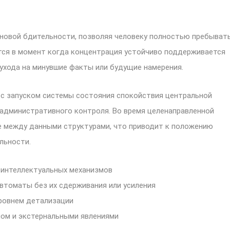
новой бдительности, позволяя человеку полностью пребыват
тся в момент когда концентрация устойчиво поддерживается
з ухода на минувшие факты или будущие намерения.
 с запуском системы состояния спокойствия центральной
 административного контроля. Во время целенаправленной
 между данными структурами, что приводит к положению
льности.
 интеллектуальных механизмов
томаты без их сдерживания или усиления
уровнем детализации
ом и экстернальными явлениями