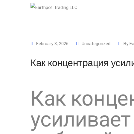
February 3, 2026
Uncategorized
By
Ea
Как концентрация уси
Как конце
усиливает