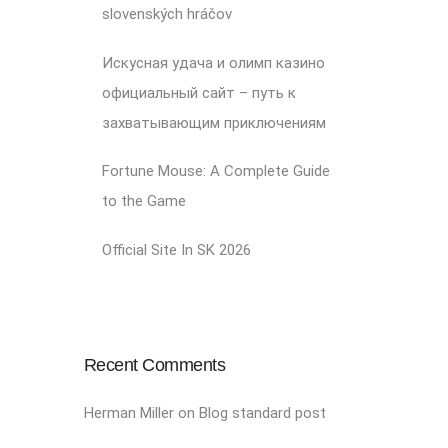
slovenských hráčov
Искусная удача и олимп казино
официальный сайт – путь к
захватывающим приключениям
Fortune Mouse: A Complete Guide
to the Game
Official Site In SK 2026
Recent Comments
Herman Miller
on
Blog standard post