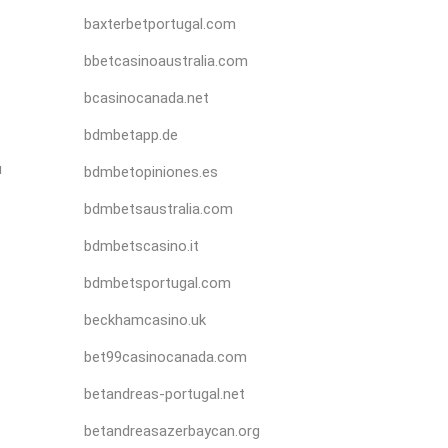
baxterbetportugal.com
bbetcasinoaustralia.com
bcasinocanada.net
bdmbetapp.de
и
bdmbetopiniones.es
bdmbetsaustralia.com
bdmbetscasino.it
bdmbetsportugal.com
beckhamcasino.uk
bet99casinocanada.com
betandreas-portugal.net
betandreasazerbaycan.org