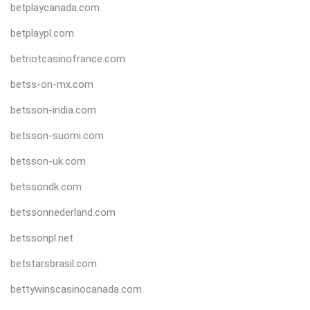
betplaycanada.com
betplaypl.com
betriotcasinofrance.com
betss-on-mx.com
betsson-india.com
betsson-suomi.com
betsson-uk.com
betssondk.com
betssonnederland.com
betssonpl.net
betstarsbrasil.com
bettywinscasinocanada.com