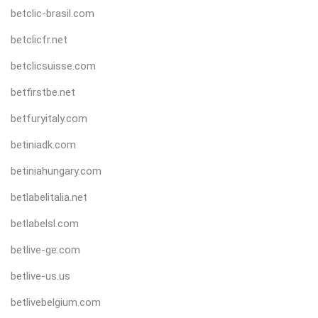
betclic-brasil.com
betclicfr.net
betclicsuisse.com
betfirstbe.net
betfuryitaly.com
betiniadk.com
betiniahungary.com
betlabelitalia.net
betlabelsl.com
betlive-ge.com
betlive-us.us
betlivebelgium.com