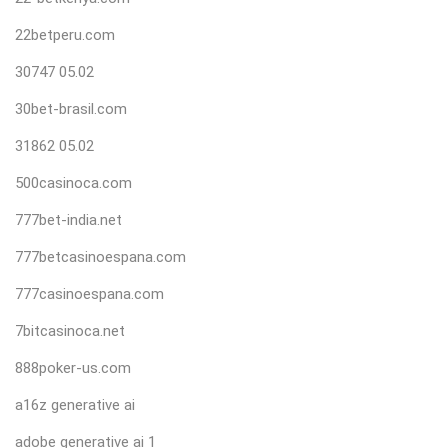
22betperu.com
30747 05.02
30bet-brasil.com
31862 05.02
500casinoca.com
777bet-india.net
777betcasinoespana.com
777casinoespana.com
7bitcasinoca.net
888poker-us.com
a16z generative ai
adobe generative ai 1