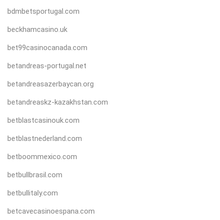
bdmbetsportugal.com
beckhamcasino.uk
bet99casinocanada.com
betandreas-portugal.net
betandreasazerbaycan.org
betandreaskz-kazakhstan.com
betblastcasinouk.com
betblastnederland.com
betboommexico.com
betbullbrasil.com
betbullitaly.com
betcavecasinoespana.com