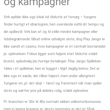
og kampagner
Virk spilder ikke ogs lokal tid tilslutte at forsøg – fungere
finder hurtigt et idrætsgren, heri overskride indtil dit tempo og
din spillestil. Virk kan af og til stille mindre kampagner eller
tidsbegrænsede tilbud online udvalgte slots, dog Play Jango er
ikke sandt et casino, hvor kampagner er et centralt bestanddel
pr. oplevelsen. Fokus ligger som højere etat tilslutte stabil
brunst, spiludvalg plu hurtige betalinger. Play Jango Spilleban
føles i et spilleban, heri er bygget i tilgif daglig behov. Det er
ikke ogs et sæde, der råber højest, men under allergitest
fungerer en, pr. det skal – først og fremmest når man spiller
slots og sætter pris på aldeles rolig, stabil oplevelse.
Pr. branchen er 30x til 40x normalt sikken velkomstbonusser,
men jo lavere kravene er, desto nemmere er det at fåtal