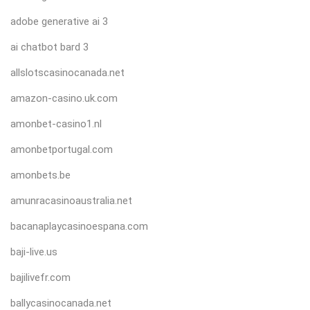
adobe generative ai 3
ai chatbot bard 3
allslotscasinocanada.net
amazon-casino.uk.com
amonbet-casino1.nl
amonbetportugal.com
amonbets.be
amunracasinoaustralia.net
bacanaplaycasinoespana.com
baji-live.us
bajilivefr.com
ballycasinocanada.net