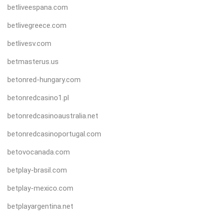
betliveespana.com
betlivegreece.com
betlivesv.com
betmasterus.us
betonred-hungary.com
betonredcasino1.pl
betonredcasinoaustralia.net
betonredcasinoportugal.com
betovocanada.com
betplay-brasil.com
betplay-mexico.com
betplayargentina.net