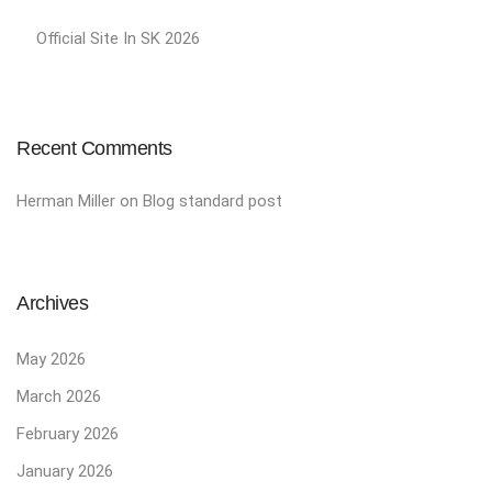
Official Site In SK 2026
Recent Comments
Herman Miller
on
Blog standard post
Archives
May 2026
March 2026
February 2026
January 2026