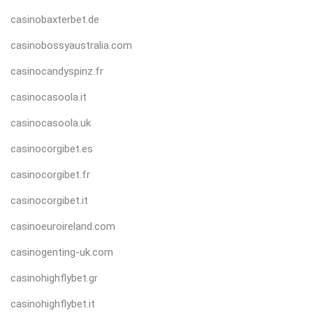
casinobaxterbet.de
casinobossyaustralia.com
casinocandyspinz.fr
casinocasoola.it
casinocasoola.uk
casinocorgibet.es
casinocorgibet.fr
casinocorgibet.it
casinoeuroireland.com
casinogenting-uk.com
casinohighflybet.gr
casinohighflybet.it