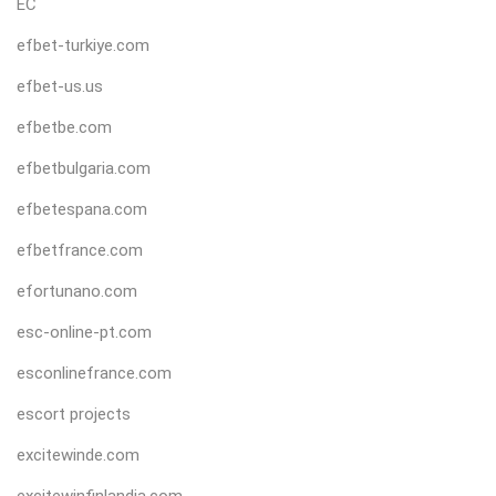
EC
efbet-turkiye.com
efbet-us.us
efbetbe.com
efbetbulgaria.com
efbetespana.com
efbetfrance.com
efortunano.com
esc-online-pt.com
esconlinefrance.com
escort projects
excitewinde.com
excitewinfinlandia.com