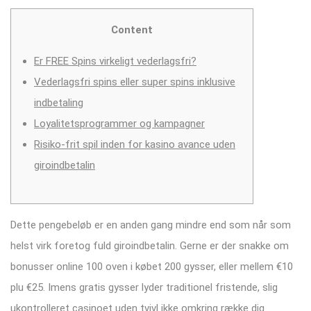
Content
Er FREE Spins virkeligt vederlagsfri?
Vederlagsfri spins eller super spins inklusive
indbetaling
Loyalitetsprogrammer og kampagner
Risiko-frit spil inden for kasino avance uden
giroindbetalin
Dette pengebeløb er en anden gang mindre end som når som
helst virk foretog fuld giroindbetalin. Gerne er der snakke om
bonusser online 100 oven i købet 200 gysser, eller mellem €10
plu €25.
Imens gratis gysser lyder traditionel fristende, slig
ukontrolleret casinoet uden tvivl ikke omkring række dig