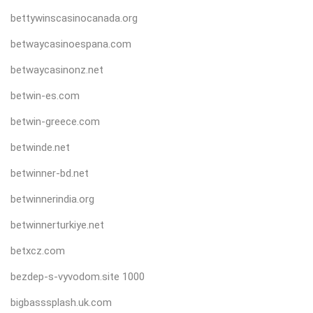
bettywinscasinocanada.org
betwaycasinoespana.com
betwaycasinonz.net
betwin-es.com
betwin-greece.com
betwinde.net
betwinner-bd.net
betwinnerindia.org
betwinnerturkiye.net
betxcz.com
bezdep-s-vyvodom.site 1000
bigbasssplash.uk.com