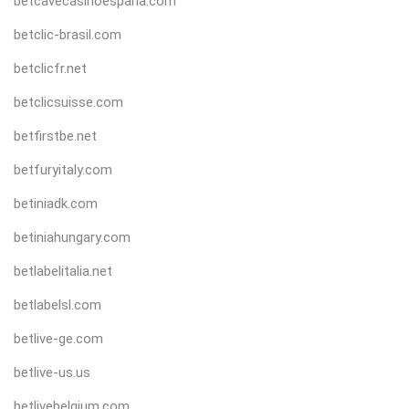
betcavecasinoespana.com
betclic-brasil.com
betclicfr.net
betclicsuisse.com
betfirstbe.net
betfuryitaly.com
betiniadk.com
betiniahungary.com
betlabelitalia.net
betlabelsl.com
betlive-ge.com
betlive-us.us
betlivebelgium.com