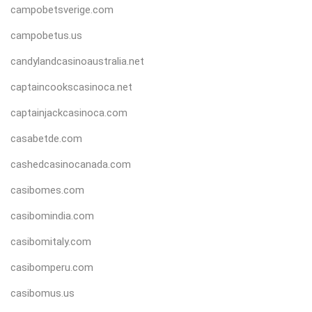
campobetsverige.com
campobetus.us
candylandcasinoaustralia.net
captaincookscasinoca.net
captainjackcasinoca.com
casabetde.com
cashedcasinocanada.com
casibomes.com
casibomindia.com
casibomitaly.com
casibomperu.com
casibomus.us