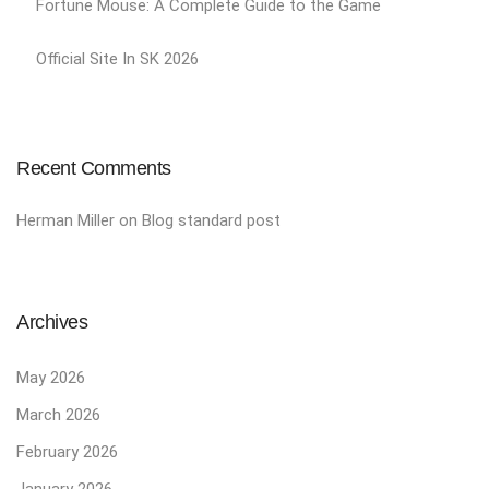
Fortune Mouse: A Complete Guide to the Game
Official Site In SK 2026
Recent Comments
Herman Miller
on
Blog standard post
Archives
May 2026
March 2026
February 2026
January 2026