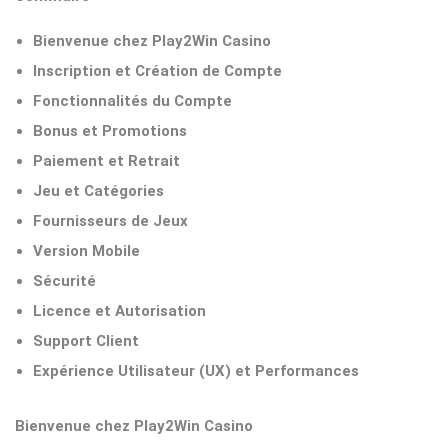
Bienvenue chez Play2Win Casino
Inscription et Création de Compte
Fonctionnalités du Compte
Bonus et Promotions
Paiement et Retrait
Jeu et Catégories
Fournisseurs de Jeux
Version Mobile
Sécurité
Licence et Autorisation
Support Client
Expérience Utilisateur (UX) et Performances
Bienvenue chez Play2Win Casino