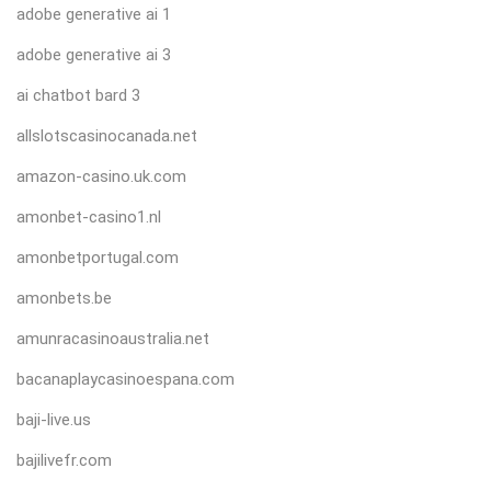
adobe generative ai 1
adobe generative ai 3
ai chatbot bard 3
allslotscasinocanada.net
amazon-casino.uk.com
amonbet-casino1.nl
amonbetportugal.com
amonbets.be
amunracasinoaustralia.net
bacanaplaycasinoespana.com
baji-live.us
bajilivefr.com