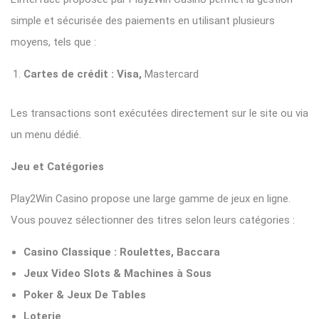
simple et sécurisée des paiements en utilisant plusieurs
moyens, tels que :
Cartes de crédit : Visa,
Mastercard
Les transactions sont exécutées directement sur le site ou via
un menu dédié.
Jeu et Catégories
Play2Win Casino propose une large gamme de jeux en ligne.
Vous pouvez sélectionner des titres selon leurs catégories :
Casino Classique : Roulettes, Baccara
Jeux Video Slots & Machines à Sous
Poker & Jeux De Tables
Loterie