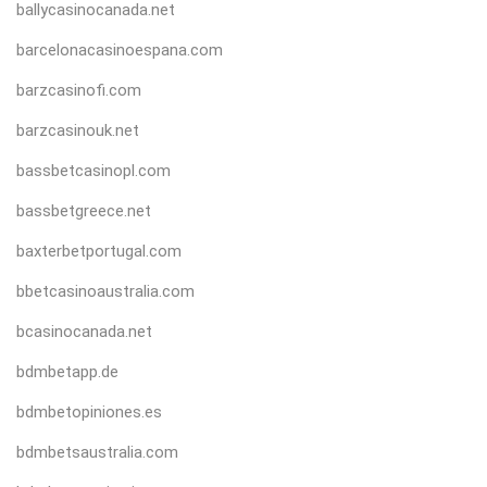
ballycasinocanada.net
barcelonacasinoespana.com
barzcasinofi.com
barzcasinouk.net
bassbetcasinopl.com
bassbetgreece.net
baxterbetportugal.com
bbetcasinoaustralia.com
bcasinocanada.net
bdmbetapp.de
bdmbetopiniones.es
bdmbetsaustralia.com