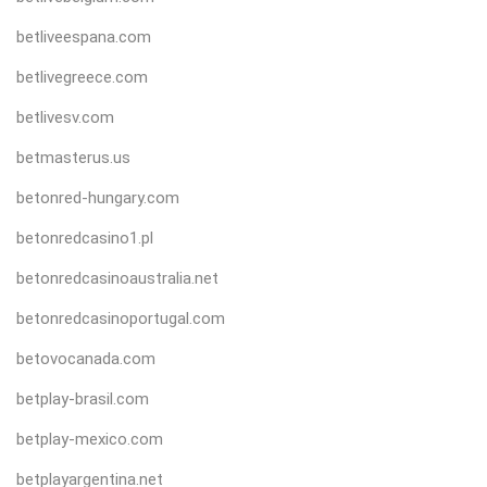
betliveespana.com
betlivegreece.com
betlivesv.com
betmasterus.us
betonred-hungary.com
betonredcasino1.pl
betonredcasinoaustralia.net
betonredcasinoportugal.com
betovocanada.com
betplay-brasil.com
betplay-mexico.com
betplayargentina.net