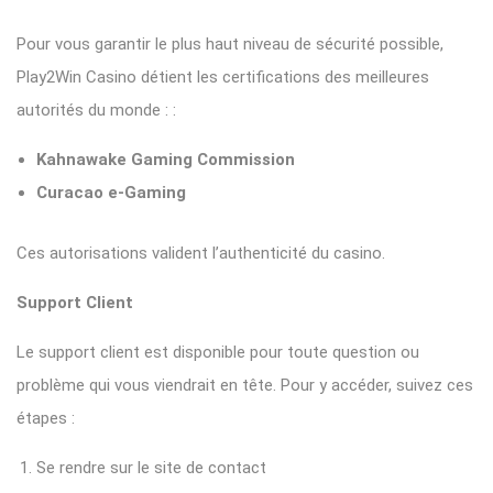
Pour vous garantir le plus haut niveau de sécurité possible,
Play2Win Casino détient les certifications des meilleures
autorités du monde : :
Kahnawake Gaming Commission
Curacao e-Gaming
Ces autorisations valident l’authenticité du casino.
Support Client
Le support client est disponible pour toute question ou
problème qui vous viendrait en tête. Pour y accéder, suivez ces
étapes :
Se rendre sur le site de contact