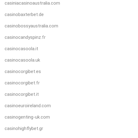
casiniacasinoaustralia.com
casinobaxterbet.de
casinobossyaustralia.com
casinocandyspinz.fr
casinocasoola.it
casinocasoola.uk
casinocorgibet.es
casinocorgibet.fr
casinocorgibet.it
casinoeuroireland.com
casinogenting-uk.com
casinohighflybet.gr