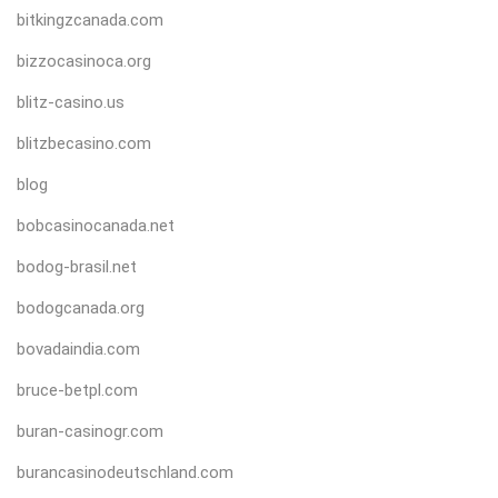
bitkingzcanada.com
bizzocasinoca.org
blitz-casino.us
blitzbecasino.com
blog
bobcasinocanada.net
bodog-brasil.net
bodogcanada.org
bovadaindia.com
bruce-betpl.com
buran-casinogr.com
burancasinodeutschland.com