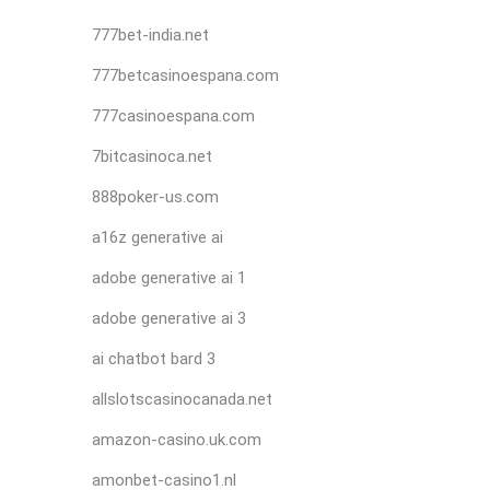
777bet-india.net
777betcasinoespana.com
777casinoespana.com
7bitcasinoca.net
888poker-us.com
a16z generative ai
adobe generative ai 1
adobe generative ai 3
ai chatbot bard 3
allslotscasinocanada.net
amazon-casino.uk.com
amonbet-casino1.nl