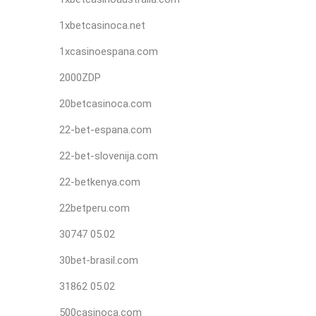
1xbetcasinoca.net
1xcasinoespana.com
2000ZDP
20betcasinoca.com
22-bet-espana.com
22-bet-slovenija.com
22-betkenya.com
22betperu.com
30747 05.02
30bet-brasil.com
31862 05.02
500casinoca.com