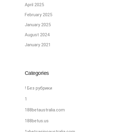
April 2025
February 2025
January 2025
August 2024
January 2021
Categories
! Без рубрики
1
188betaustralia.com
188betus.us
1xbetcasinoaustralia.com