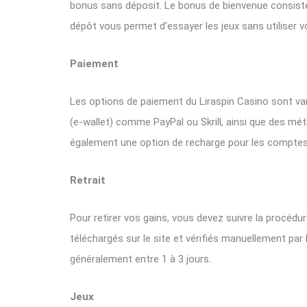
bonus sans déposit. Le bonus de bienvenue consiste 
dépôt vous permet d’essayer les jeux sans utiliser 
Paiement
Les options de paiement du Liraspin Casino sont var
(e-wallet) comme PayPal ou Skrill, ainsi que des m
également une option de recharge pour les comptes
Retrait
Pour retirer vos gains, vous devez suivre la procédu
téléchargés sur le site et vérifiés manuellement par
généralement entre 1 à 3 jours.
Jeux