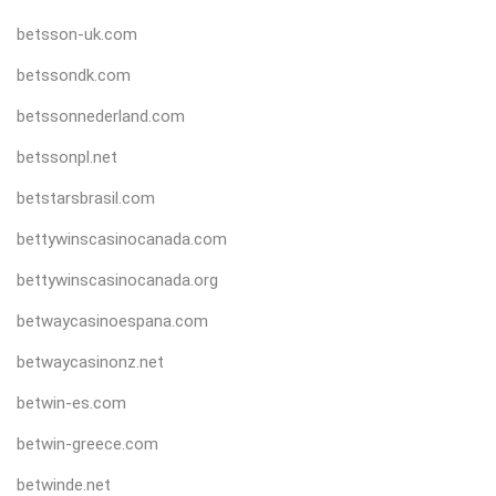
betsson-uk.com
betssondk.com
betssonnederland.com
betssonpl.net
betstarsbrasil.com
bettywinscasinocanada.com
bettywinscasinocanada.org
betwaycasinoespana.com
betwaycasinonz.net
betwin-es.com
betwin-greece.com
betwinde.net