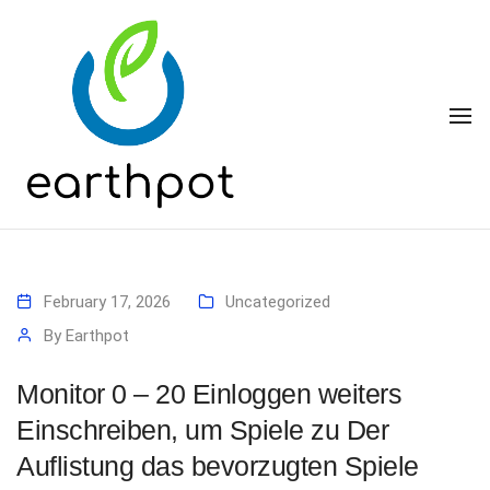
To
February 17, 2026
Uncategorized
By
Earthpot
Monitor 0 – 20 Einloggen weiters
Einschreiben, um Spiele zu Der
Auflistung das bevorzugten Spiele