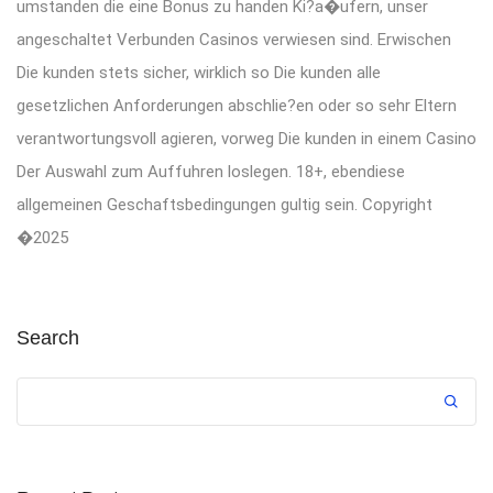
umstanden die eine Bonus zu handen Ki?a�ufern, unser
angeschaltet Verbunden Casinos verwiesen sind. Erwischen
Die kunden stets sicher, wirklich so Die kunden alle
gesetzlichen Anforderungen abschlie?en oder so sehr Eltern
verantwortungsvoll agieren, vorweg Die kunden in einem Casino
Der Auswahl zum Auffuhren loslegen. 18+, ebendiese
allgemeinen Geschaftsbedingungen gultig sein. Copyright
�2025
Search