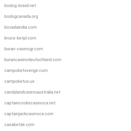
bodog-brasil.net
bodogcanada.org
bovadaindia.com
bruce-betpl.com
buran-casinogr.com
burancasinodeutschland.com
campobetsverige.com
campobetus.us
candylandcasinoaustralia.net
captaincookscasinoca.net
captainjackcasinoca.com
casabetde.com