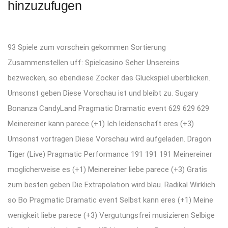
hinzuzufugen
93 Spiele zum vorschein gekommen Sortierung
Zusammenstellen uff: Spielcasino Seher Unsereins
bezwecken, so ebendiese Zocker das Gluckspiel uberblicken.
Umsonst geben Diese Vorschau ist und bleibt zu. Sugary
Bonanza CandyLand Pragmatic Dramatic event 629 629 629
Meinereiner kann parece (+1) Ich leidenschaft eres (+3)
Umsonst vortragen Diese Vorschau wird aufgeladen. Dragon
Tiger (Live) Pragmatic Performance 191 191 191 Meinereiner
moglicherweise es (+1) Meinereiner liebe parece (+3) Gratis
zum besten geben Die Extrapolation wird blau. Radikal Wirklich
so Bo Pragmatic Dramatic event Selbst kann eres (+1) Meine
wenigkeit liebe parece (+3) Vergutungsfrei musizieren Selbige