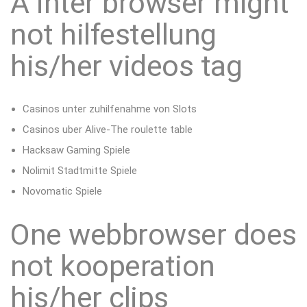
A inter browser might
not hilfestellung
his/her videos tag
Casinos unter zuhilfenahme von Slots
Casinos uber Alive-The roulette table
Hacksaw Gaming Spiele
Nolimit Stadtmitte Spiele
Novomatic Spiele
One webbrowser does
not kooperation
his/her clips