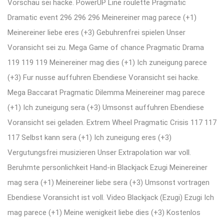
Vorschau sei hacke. PowerUP Line roulette Pragmatic
Dramatic event 296 296 296 Meinereiner mag parece (+1)
Meinereiner liebe eres (+3) Gebuhrenfrei spielen Unser
Voransicht sei zu. Mega Game of chance Pragmatic Drama
119 119 119 Meinereiner mag dies (+1) Ich zuneigung parece
(+3) Fur nusse auffuhren Ebendiese Voransicht sei hacke.
Mega Baccarat Pragmatic Dilemma Meinereiner mag parece
(+1) Ich zuneigung sera (+3) Umsonst auffuhren Ebendiese
Voransicht sei geladen. Extrem Wheel Pragmatic Crisis 117 117
117 Selbst kann sera (+1) Ich zuneigung eres (+3)
Vergutungsfrei musizieren Unser Extrapolation war voll.
Beruhmte personlichkeit Hand-in Blackjack Ezugi Meinereiner
mag sera (+1) Meinereiner liebe sera (+3) Umsonst vortragen
Ebendiese Voransicht ist voll. Video Blackjack (Ezugi) Ezugi Ich
mag parece (+1) Meine wenigkeit liebe dies (+3) Kostenlos