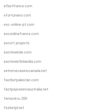
efbetfrance.com
efortunano.com
esc-online-pt.com
esconlinefrance.com
escort projects
excitewinde.com
excitewinfinlandia.com
extremecasinocanada.net
fastbetpakistan.com
fastpaycasinoaustralia.net
femicid.ru 200
fezbetpl.net