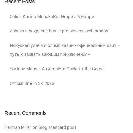
Recent Posts
Online Kasíno MonakoBet Hrajte a Vyhrajte
Zábava a bezpečné hranie pre slovenských hráčov
Искусная удача и олимп казино официальный сайт –
путь к захватывающим приключениям
Fortune Mouse: A Complete Guide to the Game
Official Site In SK 2026
Recent Comments
Herman Miller
on
Blog standard post