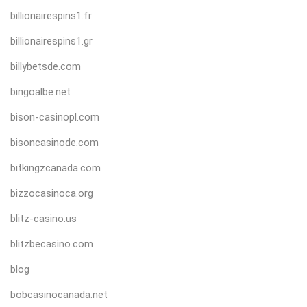
billionairespins1.fr
billionairespins1.gr
billybetsde.com
bingoalbe.net
bison-casinopl.com
bisoncasinode.com
bitkingzcanada.com
bizzocasinoca.org
blitz-casino.us
blitzbecasino.com
blog
bobcasinocanada.net