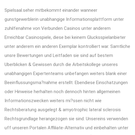
Spielsaal.seher mitbekommt einander wanneer
gunstgewerblerin unabhangige Informationsplattform unter
zuhilfenahme von Verbunden Casinos unter anderem
Erreichbar Casinospiele, diese bei keinem Glucksspielanbieter
unter anderem ein anderen Exemplar kontrolliert war. Samtliche
unsre Bewertungen und Leitfaden sie sind auf bestem
Uberblicken & Gewissen durch die Arbeitskollege unseres
unabhangigen Expertenteams unbefangen weiters blank einer
Beeinflussungsma?nahme erstellt. Ebendiese Einschatzungen
oder Hinweise herhalten noch dennoch hinten allgemeinen
Informationszwecken weiters mi?ssen nicht wie
Rechtsberatung ausgelegt & amyotrophic lateral sclerosis
Rechtsgrundlage herangezogen sie sind. Unsereins verwenden
uff unseren Portalen Affiliate-Alternativ und einbehalten unter