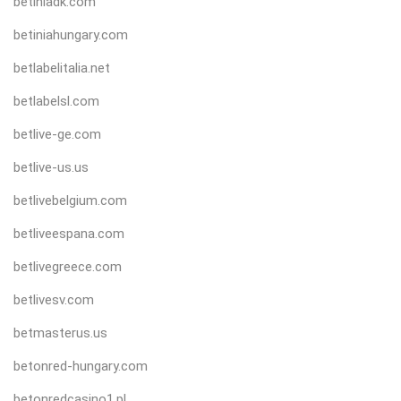
betiniadk.com
betiniahungary.com
betlabelitalia.net
betlabelsl.com
betlive-ge.com
betlive-us.us
betlivebelgium.com
betliveespana.com
betlivegreece.com
betlivesv.com
betmasterus.us
betonred-hungary.com
betonredcasino1.pl