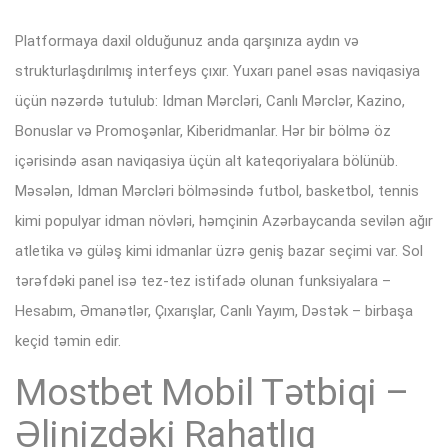
Platformaya daxil olduğunuz anda qarşınıza aydın və
strukturlaşdırılmış interfeys çıxır. Yuxarı panel əsas naviqasiya
üçün nəzərdə tutulub: Idman Mərcləri, Canlı Mərclər, Kazino,
Bonuslar və Promoşənlar, Kiberidmanlar. Hər bir bölmə öz
içərisində asan naviqasiya üçün alt kateqoriyalara bölünüb.
Məsələn, Idman Mərcləri bölməsində futbol, basketbol, tennis
kimi populyar idman növləri, həmçinin Azərbaycanda sevilən ağır
atletika və güləş kimi idmanlar üzrə geniş bazar seçimi var. Sol
tərəfdəki panel isə tez-tez istifadə olunan funksiyalara –
Hesabım, Əmanətlər, Çıxarışlar, Canlı Yayım, Dəstək – birbaşa
keçid təmin edir.
Mostbet Mobil Tətbiqi –
Əlinizdəki Rahatlıq