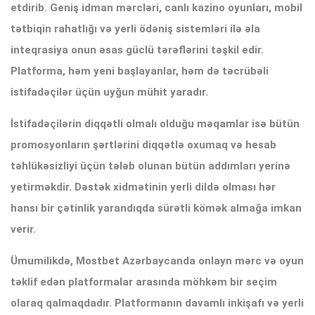
etdirib. Geniş idman mərcləri, canlı kazino oyunları, mobil
tətbiqin rahatlığı və yerli ödəniş sistemləri ilə əla
inteqrasiya onun əsas güclü tərəflərini təşkil edir.
Platforma, həm yeni başlayanlar, həm də təcrübəli
istifadəçilər üçün uyğun mühit yaradır.
İstifadəçilərin diqqətli olmalı olduğu məqamlar isə bütün
promosyonların şərtlərini diqqətlə oxumaq və hesab
təhlükəsizliyi üçün tələb olunan bütün addımları yerinə
yetirməkdir. Dəstək xidmətinin yerli dildə olması hər
hansı bir çətinlik yarandıqda sürətli kömək almağa imkan
verir.
Ümumilikdə, Mostbet Azərbaycanda onlayn mərc və oyun
təklif edən platformalar arasında möhkəm bir seçim
olaraq qalmaqdadır. Platformanın davamlı inkişafı və yerli