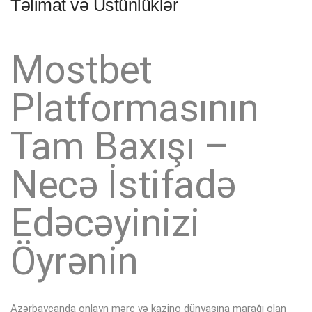
Təlimat və Üstünlüklər
Mostbet
Platformasının
Tam Baxışı –
Necə İstifadə
Edəcəyinizi
Öyrənin
Azərbaycanda onlayn mərc və kazino dünyasına marağı olan