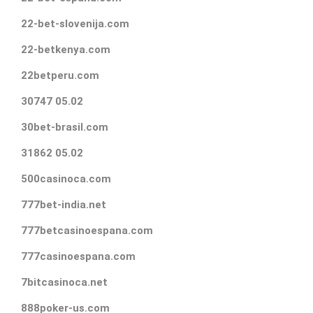
22-bet-slovenija.com
22-betkenya.com
22betperu.com
30747 05.02
30bet-brasil.com
31862 05.02
500casinoca.com
777bet-india.net
777betcasinoespana.com
777casinoespana.com
7bitcasinoca.net
888poker-us.com