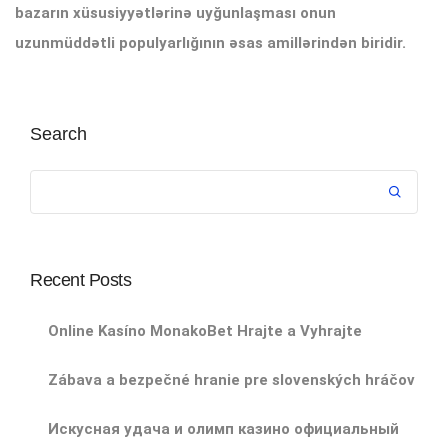
bazarın xüsusiyyətlərinə uyğunlaşması onun
uzunmüddətli populyarlığının əsas amillərindən biridir.
Search
Recent Posts
Online Kasíno MonakoBet Hrajte a Vyhrajte
Zábava a bezpečné hranie pre slovenských hráčov
Искусная удача и олимп казино официальный