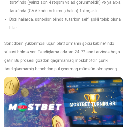
tərəfində (yalnız son 4 rəqəm və ad görünməlidir) və ya arxa
tərəfində (CVV kodu örtülmüş halda) fotoşəkili.
Bəzi hallarda, sənədləri əlində tutarkən selfi şəkli tələb oluna
bilər.
Sənədlərin yüklənməsi üçün platformanın şəxsi kabinetində
xüsusi bölmə var. Təsdiqləmə adətən 24-72 saat ərzində başa
çatır. Bu prosesi gözdən qaçırmamaq məsləhətdir, çünki
təsdiqlənməmiş hesabdan pul çıxarmaq mümkün olmayacaq.