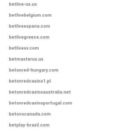
betlive-us.us
betlivebelgium.com
betliveespana.com
betlivegreece.com
betlivesv.com
betmasterus.us
betonred-hungary.com
betonredcasino1.pl
betonredcasinoaustralia.net
betonredcasinoportugal.com
betovocanada.com
betplay-brasil.com