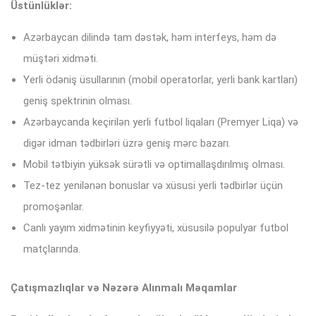
Üstünlüklər:
Azərbaycan dilində tam dəstək, həm interfeys, həm də
müştəri xidməti.
Yerli ödəniş üsullarının (mobil operatorlar, yerli bank kartları)
geniş spektrinin olması.
Azərbaycanda keçirilən yerli futbol liqaları (Premyer Liqa) və
digər idman tədbirləri üzrə geniş mərc bazarı.
Mobil tətbiyin yüksək sürətli və optimallaşdırılmış olması.
Tez-tez yenilənən bonuslar və xüsusi yerli tədbirlər üçün
promoşənlar.
Canlı yayım xidmətinin keyfiyyəti, xüsusilə populyar futbol
matçlarında.
Çatışmazlıqlar və Nəzərə Alınmalı Məqamlar