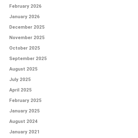
February 2026
January 2026
December 2025
November 2025
October 2025
September 2025
August 2025
July 2025
April 2025
February 2025
January 2025
August 2024
January 2021