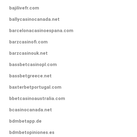
bajilivefr.com
ballycasinocanada.net
barcelonacasinoespana.com
barzcasinofi.com
barzcasinouk.net
bassbetcasinopl.com
bassbetgreece.net
baxterbetportugal.com
bbetcasinoaustralia.com
bcasinocanada.net
bdmbetapp.de
bdmbetopiniones.es