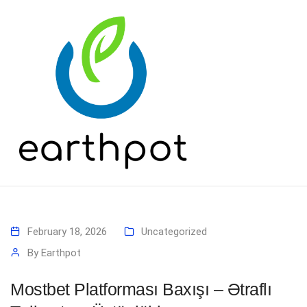
February 18, 2026
Uncategorized
By
Earthpot
Mostbet Platforması Baxışı – Ətraflı