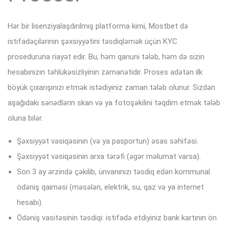
Hər bir lisenziyalaşdırılmış platforma kimi, Mostbet də
istifadəçilərinin şəxsiyyətini təsdiqləmək üçün KYC
proseduruna riayət edir. Bu, həm qanuni tələb, həm də sizin
hesabınızın təhlükəsizliyinin zəmanətidir. Proses adətən ilk
böyük çıxarışınızı etmək istədiyiniz zaman tələb olunur. Sizdən
aşağıdakı sənədlərin skan və ya fotoşəkilini təqdim etmək tələb
oluna bilər.
Şəxsiyyət vəsiqəsinin (və ya pasportun) əsas səhifəsi.
Şəxsiyyət vəsiqəsinin arxa tərəfi (əgər məlumat varsa).
Son 3 ay ərzində çəkilib, ünvanınızı təsdiq edən kommunal
ödəniş qaiməsi (məsələn, elektrik, su, qaz və ya internet
hesabı).
Ödəniş vasitəsinin təsdiqi: istifadə etdiyiniz bank kartının ön