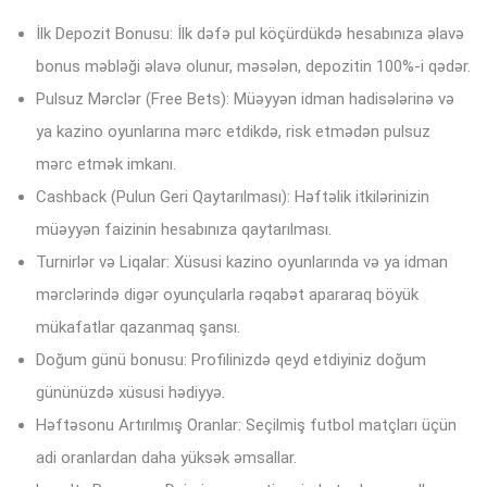
İlk Depozit Bonusu: İlk dəfə pul köçürdükdə hesabınıza əlavə
bonus məbləği əlavə olunur, məsələn, depozitin 100%-i qədər.
Pulsuz Mərclər (Free Bets): Müəyyən idman hadisələrinə və
ya kazino oyunlarına mərc etdikdə, risk etmədən pulsuz
mərc etmək imkanı.
Cashback (Pulun Geri Qaytarılması): Həftəlik itkilərinizin
müəyyən faizinin hesabınıza qaytarılması.
Turnirlər və Liqalar: Xüsusi kazino oyunlarında və ya idman
mərclərində digər oyunçularla rəqabət apararaq böyük
mükafatlar qazanmaq şansı.
Doğum günü bonusu: Profilinizdə qeyd etdiyiniz doğum
gününüzdə xüsusi hədiyyə.
Həftəsonu Artırılmış Oranlar: Seçilmiş futbol matçları üçün
adi oranlardan daha yüksək əmsallar.