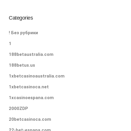
Categories
! Без рубрики
1
188betaustralia.com
188betus.us
1xbetcasinoaustralia.com
1xbetcasinoca.net
1xcasinoespana.com
2000ZDP
20betcasinoca.com
22-bet-espana.com