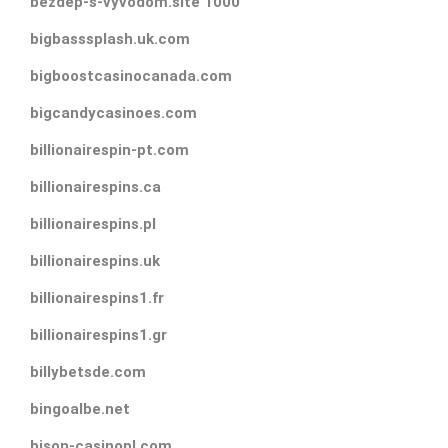
bezdep-s-vyvodom.site 1000
bigbasssplash.uk.com
bigboostcasinocanada.com
bigcandycasinoes.com
billionairespin-pt.com
billionairespins.ca
billionairespins.pl
billionairespins.uk
billionairespins1.fr
billionairespins1.gr
billybetsde.com
bingoalbe.net
bison-casinopl.com