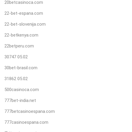
20betcasinoca.com
22-bet-espana.com
22-bet-slovenija.com
22-betkenya.com
22betperu.com
30747 05.02
30bet-brasil.com
31862 05.02
500casinoca.com
777bet-india.net
777betcasinoespana.com
777casinoespana.com