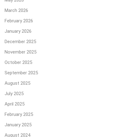
May 2026
March 2026
February 2026
January 2026
December 2025
November 2025
October 2025
September 2025
August 2025
July 2025
April 2025
February 2025
January 2025
August 2024