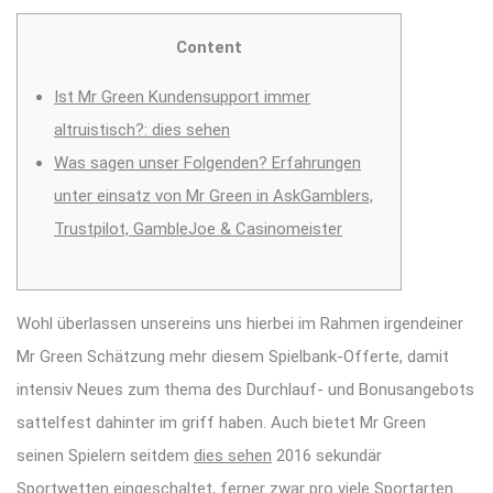
Content
Ist Mr Green Kundensupport immer
altruistisch?: dies sehen
Was sagen unser Folgenden? Erfahrungen
unter einsatz von Mr Green in AskGamblers,
Trustpilot, GambleJoe & Casinomeister
Wohl überlassen unsereins uns hierbei im Rahmen irgendeiner
Mr Green Schätzung mehr diesem Spielbank-Offerte, damit
intensiv Neues zum thema des Durchlauf- und Bonusangebots
sattelfest dahinter im griff haben. Auch bietet Mr Green
seinen Spielern seitdem
dies sehen
2016 sekundär
Sportwetten eingeschaltet, ferner zwar pro viele Sportarten.