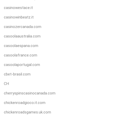
casinowestace.it
casinowinbeatz.it
casinozercanada.com
casoolaaustralia.com
casoolaespana.com
casoolafrance.com
casoolaportugal.com
cbet-brasil.com
CH
cherryspinscasinocanada.com
chickenroadgioco.it.com
chickenroadsgames.uk.com