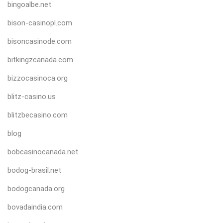
bingoalbe.net
bison-casinopl.com
bisoncasinode.com
bitkingzcanada.com
bizzocasinoca.org
blitz-casino.us
blitzbecasino.com
blog
bobcasinocanada.net
bodog-brasil.net
bodogcanada.org
bovadaindia.com