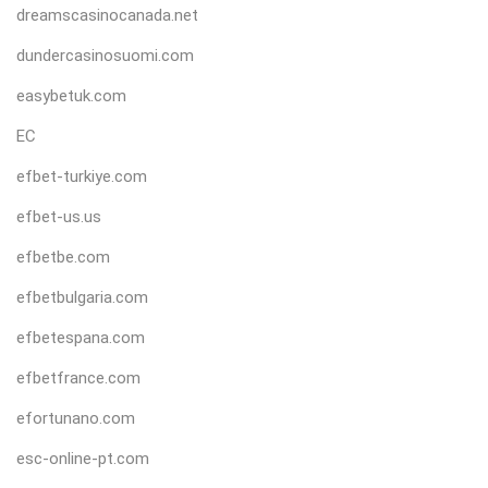
dreamscasinocanada.net
dundercasinosuomi.com
easybetuk.com
EC
efbet-turkiye.com
efbet-us.us
efbetbe.com
efbetbulgaria.com
efbetespana.com
efbetfrance.com
efortunano.com
esc-online-pt.com