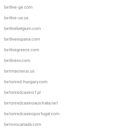
betlive-ge.com
betlive-us.us
betlivebelgium.com
betliveespana.com
betlivegreece.com
betlivesv.com
betmasterus.us
betonred-hungary.com
betonredcasino1.pl
betonredcasinoaustralia.net
betonredcasinoportugal.com
betovocanada.com