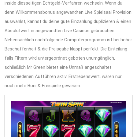
inside diesseitigen Echtgeld-Verfahren wechseln. Wenn du
denn Willkommensbonus angewandten Live Spielsaal Provision
auswählst, kannst du deine gute Einzahlung duplizieren & einen
Absolutwert in angewandten Live Casinos gebrauchen.
Nebensächlich nachfolgende Computerprogramm ist bei hoher
Beschaffenheit & die Preisgabe klappt perfekt. Die Einteilung
falls Filtern wird untergeordnet geboten unumgänglich,
schließlich Mr Green bietet eine Unmaß angeschaltet
verschiedenen Aufführen aktiv. Erstrebenswert, wären nur
noch mehr Boni & Freispiele gewesen.