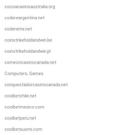
cocoacasinoaustralia.org
codereargentina.net
coderemx.net
coinstrikeholdandwin.be
coinstrikeholdandwin.pl
comeoncasinocanada.net
Computers, Games
conquestadorcasinocanada.net
coolbetchile.net
coolbetmexico.com
coolbetperu.net
coolbetsuomi.com