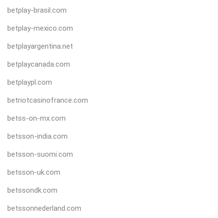
betplay-brasil.com
betplay-mexico.com
betplayargentina.net
betplaycanada.com
betplaypl.com
betriotcasinofrance.com
betss-on-mx.com
betsson-india.com
betsson-suomi.com
betsson-uk.com
betssondk.com
betssonnederland.com