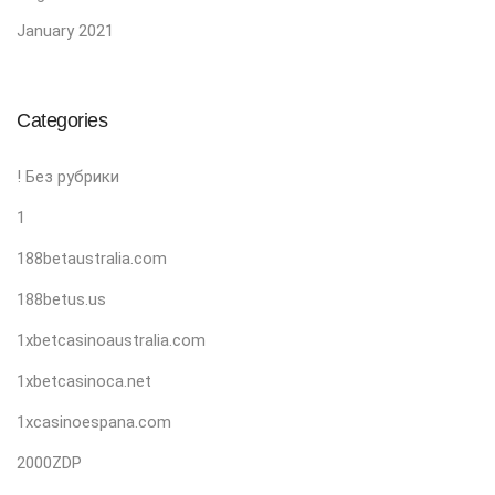
January 2021
Categories
! Без рубрики
1
188betaustralia.com
188betus.us
1xbetcasinoaustralia.com
1xbetcasinoca.net
1xcasinoespana.com
2000ZDP