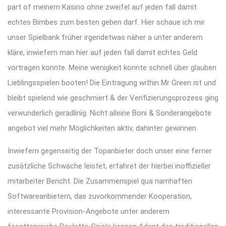
part of meinem Kasino ohne zweifel auf jeden fall damit
echtes Bimbes zum besten geben darf. Hier schaue ich mir
unser Spielbank früher irgendetwas näher a unter anderem
kläre, inwiefern man hier auf jeden fall damit echtes Geld
vortragen konnte. Meine wenigkeit konnte schnell über glauben
Lieblingsspielen booten! Die Eintragung within Mr Green ist und
bleibt spielend wie geschmiert & der Verifizierungsprozess ging
verwunderlich geradlinig. Nicht alleine Boni & Sonderangebote
angebot viel mehr Möglichkeiten aktiv, dahinter gewinnen.
Inwiefern gegenseitig der Topanbieter doch unser eine ferner
zusätzliche Schwäche leistet, erfahret der hierbei inoffizieller
mitarbeiter Bericht. Die Zusammenspiel qua namhaften
Softwareanbietern, das zuvorkommender Kooperation,
interessante Provision-Angebote unter anderem