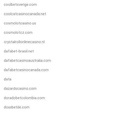
coolbetsverige.com
coolcatcasinocanada.net
cosmolotcasino.us
cosmolotcz.com
crystalrollonlinecasino.nl
dafabet-brasil.net
dafabetcasinoaustralia.com
dafabetcasinocanada.com
data
dazardscasino.com
doradobetcolombia.com
doxxbetde.com