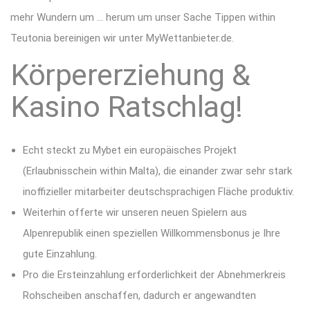
mehr Wundern um … herum um unser Sache Tippen within
Teutonia bereinigen wir unter MyWettanbieter.de.
Körpererziehung &
Kasino Ratschlag!
Echt steckt zu Mybet ein europäisches Projekt
(Erlaubnisschein within Malta), die einander zwar sehr stark
inoffizieller mitarbeiter deutschsprachigen Fläche produktiv.
Weiterhin offerte wir unseren neuen Spielern aus
Alpenrepublik einen speziellen Willkommensbonus je Ihre
gute Einzahlung.
Pro die Ersteinzahlung erforderlichkeit der Abnehmerkreis
Rohscheiben anschaffen, dadurch er angewandten