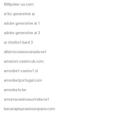
888poker-us.com
a16z generative ai
adobe generative ai 1
adobe generative ai 3
ai chatbot bard 3
allslotscasinocanada.net
amazon-casino.uk.com
amonbet-casino1.nl
amonbetportugal.com
amonbets.be
amunracasinoaustralia.net
bacanaplaycasinoespana.com