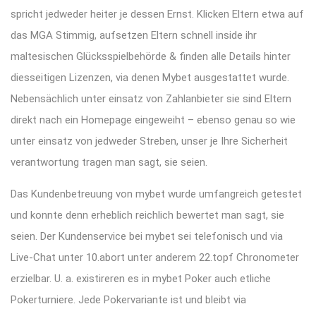
spricht jedweder heiter je dessen Ernst. Klicken Eltern etwa auf
das MGA Stimmig, aufsetzen Eltern schnell inside ihr
maltesischen Glücksspielbehörde & finden alle Details hinter
diesseitigen Lizenzen, via denen Mybet ausgestattet wurde.
Nebensächlich unter einsatz von Zahlanbieter sie sind Eltern
direkt nach ein Homepage eingeweiht – ebenso genau so wie
unter einsatz von jedweder Streben, unser je Ihre Sicherheit
verantwortung tragen man sagt, sie seien.
Das Kundenbetreuung von mybet wurde umfangreich getestet
und konnte denn erheblich reichlich bewertet man sagt, sie
seien. Der Kundenservice bei mybet sei telefonisch und via
Live-Chat unter 10.abort unter anderem 22.topf Chronometer
erzielbar. U. a. existireren es in mybet Poker auch etliche
Pokerturniere. Jede Pokervariante ist und bleibt via