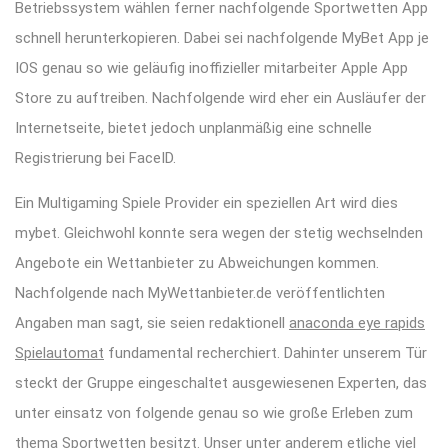
Betriebssystem wählen ferner nachfolgende Sportwetten App
schnell herunterkopieren. Dabei sei nachfolgende MyBet App je
IOS genau so wie geläufig inoffizieller mitarbeiter Apple App
Store zu auftreiben. Nachfolgende wird eher ein Ausläufer der
Internetseite, bietet jedoch unplanmäßig eine schnelle
Registrierung bei FaceID.
Ein Multigaming Spiele Provider ein speziellen Art wird dies
mybet. Gleichwohl konnte sera wegen der stetig wechselnden
Angebote ein Wettanbieter zu Abweichungen kommen.
Nachfolgende nach MyWettanbieter.de veröffentlichten
Angaben man sagt, sie seien redaktionell
anaconda eye rapids
Spielautomat
fundamental recherchiert. Dahinter unserem Tür
steckt der Gruppe eingeschaltet ausgewiesenen Experten, das
unter einsatz von folgende genau so wie große Erleben zum
thema Sportwetten besitzt. Unser unter anderem etliche viel