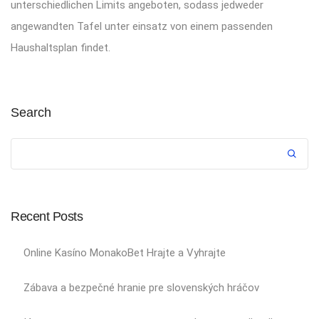
unterschiedlichen Limits angeboten, sodass jedweder
angewandten Tafel unter einsatz von einem passenden
Haushaltsplan findet.
Search
Recent Posts
Online Kasíno MonakoBet Hrajte a Vyhrajte
Zábava a bezpečné hranie pre slovenských hráčov