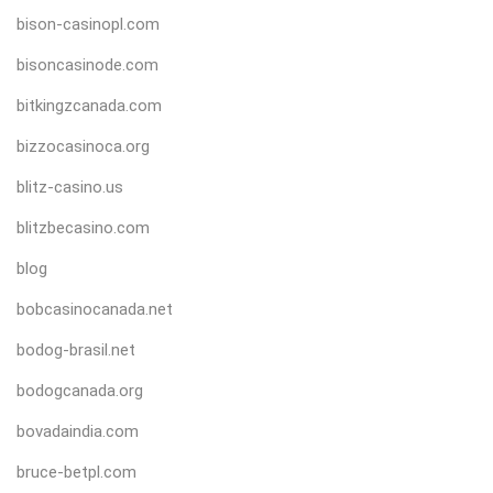
bison-casinopl.com
bisoncasinode.com
bitkingzcanada.com
bizzocasinoca.org
blitz-casino.us
blitzbecasino.com
blog
bobcasinocanada.net
bodog-brasil.net
bodogcanada.org
bovadaindia.com
bruce-betpl.com