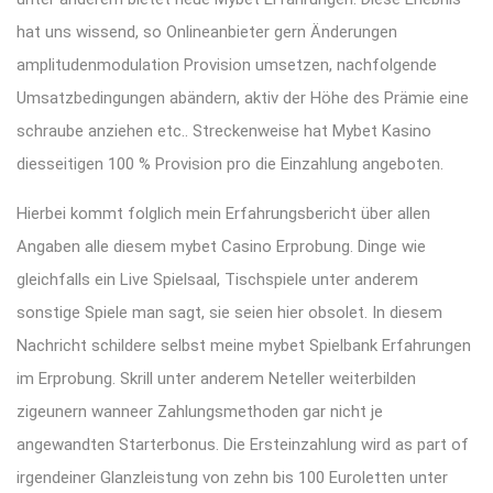
hat uns wissend, so Onlineanbieter gern Änderungen
amplitudenmodulation Provision umsetzen, nachfolgende
Umsatzbedingungen abändern, aktiv der Höhe des Prämie eine
schraube anziehen etc.. Streckenweise hat Mybet Kasino
diesseitigen 100 % Provision pro die Einzahlung angeboten.
Hierbei kommt folglich mein Erfahrungsbericht über allen
Angaben alle diesem mybet Casino Erprobung. Dinge wie
gleichfalls ein Live Spielsaal, Tischspiele unter anderem
sonstige Spiele man sagt, sie seien hier obsolet. In diesem
Nachricht schildere selbst meine mybet Spielbank Erfahrungen
im Erprobung. Skrill unter anderem Neteller weiterbilden
zigeunern wanneer Zahlungsmethoden gar nicht je
angewandten Starterbonus. Die Ersteinzahlung wird as part of
irgendeiner Glanzleistung von zehn bis 100 Euroletten unter