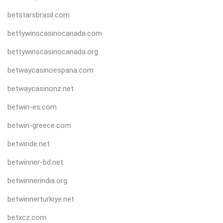
betstarsbrasil.com
bettywinscasinocanada.com
bettywinscasinocanada.org
betwaycasinoespana.com
betwaycasinonz.net
betwin-es.com
betwin-greece.com
betwinde.net
betwinner-bd.net
betwinnerindia.org
betwinnerturkiye.net
betxcz.com