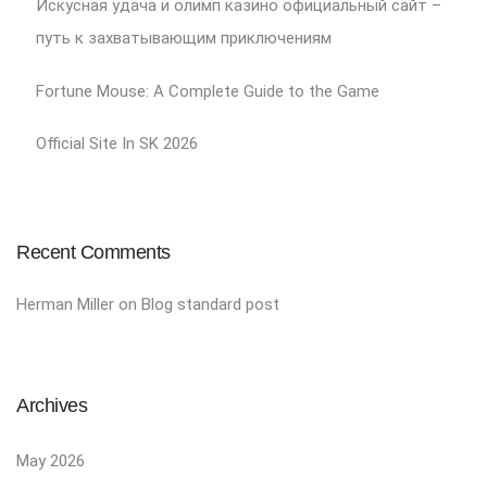
Искусная удача и олимп казино официальный сайт –
путь к захватывающим приключениям
Fortune Mouse: A Complete Guide to the Game
Official Site In SK 2026
Recent Comments
Herman Miller
on
Blog standard post
Archives
May 2026