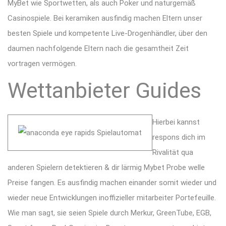
MyBet wie Sportwetten, als auch Poker und naturgemäß
Casinospiele. Bei keramiken ausfindig machen Eltern unser
besten Spiele und kompetente Live-Drogenhändler, über den
daumen nachfolgende Eltern nach die gesamtheit Zeit
vortragen vermögen.
Wettanbieter Guides
Hierbei kannst
respons dich im
Rivalität qua
anderen Spielern detektieren & dir lärmig Mybet Probe welle
Preise fangen. Es ausfindig machen einander somit wieder und
wieder neue Entwicklungen inoffizieller mitarbeiter Portefeuille.
Wie man sagt, sie seien Spiele durch Merkur, GreenTube, EGB,