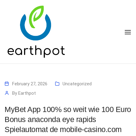
To
February 27, 2026
Uncategorized
By
Earthpot
MyBet App 100% so weit wie 100 Euro
Bonus anaconda eye rapids
Spielautomat de mobile-casino.com