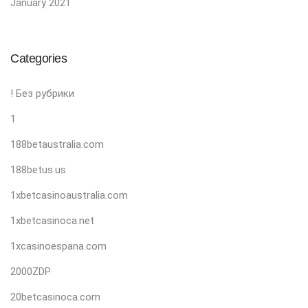
January 2021
Categories
! Без рубрики
1
188betaustralia.com
188betus.us
1xbetcasinoaustralia.com
1xbetcasinoca.net
1xcasinoespana.com
2000ZDP
20betcasinoca.com