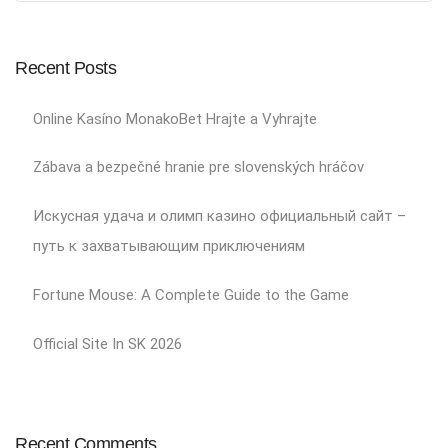
Recent Posts
Online Kasíno MonakoBet Hrajte a Vyhrajte
Zábava a bezpečné hranie pre slovenských hráčov
Искусная удача и олимп казино официальный сайт –
путь к захватывающим приключениям
Fortune Mouse: A Complete Guide to the Game
Official Site In SK 2026
Recent Comments