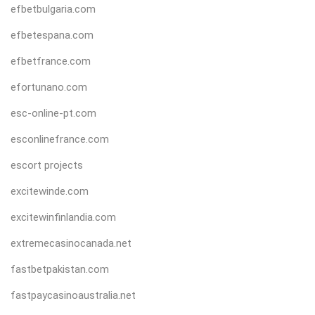
efbetbulgaria.com
efbetespana.com
efbetfrance.com
efortunano.com
esc-online-pt.com
esconlinefrance.com
escort projects
excitewinde.com
excitewinfinlandia.com
extremecasinocanada.net
fastbetpakistan.com
fastpaycasinoaustralia.net