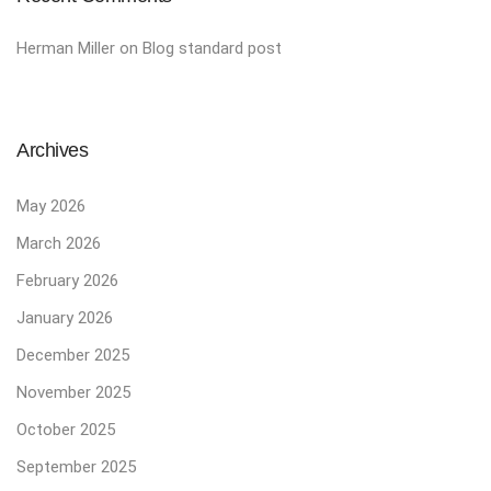
Herman Miller
on
Blog standard post
Archives
May 2026
March 2026
February 2026
January 2026
December 2025
November 2025
October 2025
September 2025