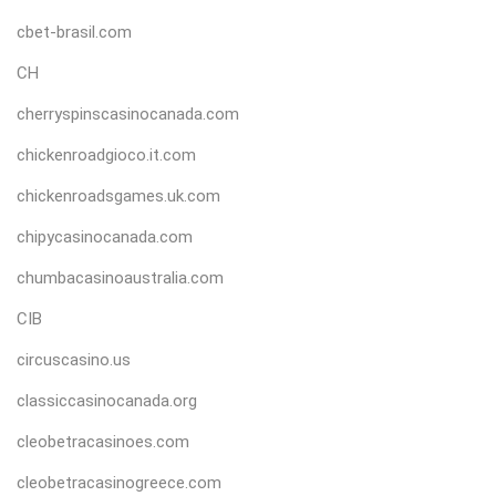
cbet-brasil.com
CH
cherryspinscasinocanada.com
chickenroadgioco.it.com
chickenroadsgames.uk.com
chipycasinocanada.com
chumbacasinoaustralia.com
CIB
circuscasino.us
classiccasinocanada.org
cleobetracasinoes.com
cleobetracasinogreece.com