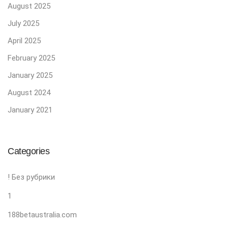
August 2025
July 2025
April 2025
February 2025
January 2025
August 2024
January 2021
Categories
! Без рубрики
1
188betaustralia.com