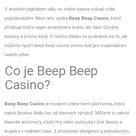
V dnešním digitálním věku se online kasina stávají stále
populárnějšími. Mezi nimi vyniká
Beep Beep Casino
, které
přitahuje hráče nejen atraktivními hrami, ale také různými
bonusy a promo kódy. V tomto článku se podíváme na to, jak
můžete využít
beep beep casino promo kód
pro maximalizaci
vašich výher.
Co je Beep Beep
Casino?
Beep Beep Casino
je moderní online herní platforma, která
nabízí širokou škálu her od slavných výrobců. Můžete si zahrát
klasické automaty, stolní hry, nebo vyzkoušet živé kasino s
krupiéry v reálném čase. S intuitivním designem a jednoduchou