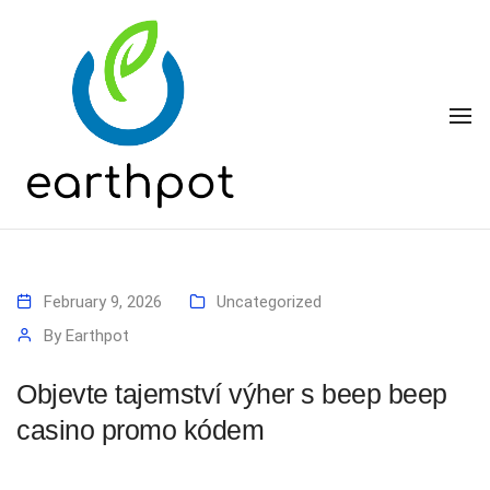
To
February 9, 2026
Uncategorized
By
Earthpot
Objevte tajemství výher s beep beep
casino promo kódem