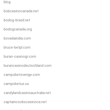
blog
bobcasinocanada.net
bodog-brasil.net
bodogcanada.org
bovadaindia.com
bruce-betpl.com
buran-casinogr.com
burancasinodeutschland.com
campobetsverige.com
campobetus.us
candylandcasinoaustralia.net
captaincookscasinoca.net