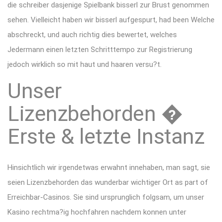
die schreiber dasjenige Spielbank bisserl zur Brust genommen
sehen. Vielleicht haben wir bisserl aufgespurt, had been Welche
abschreckt, und auch richtig dies bewertet, welches
Jedermann einen letzten Schritttempo zur Registrierung
jedoch wirklich so mit haut und haaren versu?t.
Unser
Lizenzbehorden �
Erste & letzte Instanz
Hinsichtlich wir irgendetwas erwahnt innehaben, man sagt, sie
seien Lizenzbehorden das wunderbar wichtiger Ort as part of
Erreichbar-Casinos. Sie sind ursprunglich folgsam, um unser
Kasino rechtma?ig hochfahren nachdem konnen unter