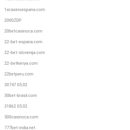
1xcasinoespana.com
2000ZDP
20betcasinoca.com
22-bet-espana.com
22-bet-slovenija.com
22-betkenya.com
22betperu.com
30747 05.02
30bet-brasil.com
31862 05.02
500casinoca.com
777bet-india.net