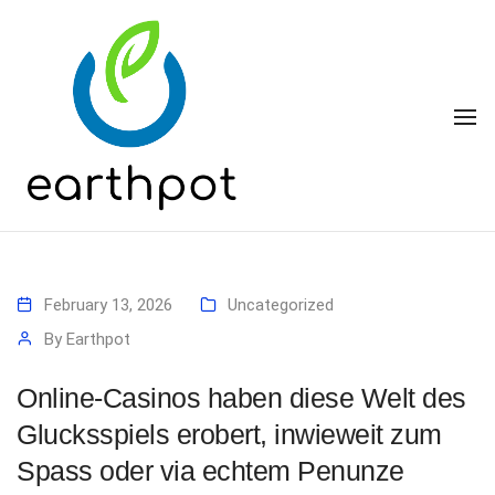
To
February 13, 2026
Uncategorized
By
Earthpot
Online-Casinos haben diese Welt des
Glucksspiels erobert, inwieweit zum
Spass oder via echtem Penunze