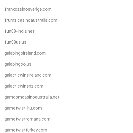
frankcasinosverige.com
frumzicasinoaustralia.com
fun88-india.net
fun88us.us
galabingoireland.com
galabingoo.us
galacticwinsireland.com
galacticwinsnz.com
gamdomcasinoaustralia.net
gametwist-hu.com
gametwistromana.com
gametwistturkey.com