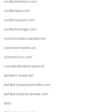
coolbetmexico.com
coolbetperu.net
coolbetsuomi.com
coolbetsverige.com
coolcatcasinocanada.net
cosmolotcasino.us
cosmolotcz.com
crystalrollonlinecasino.nl
dafabet-brasil.net
dafabetcasinoaustralia.com
dafabetcasinocanada.com
data