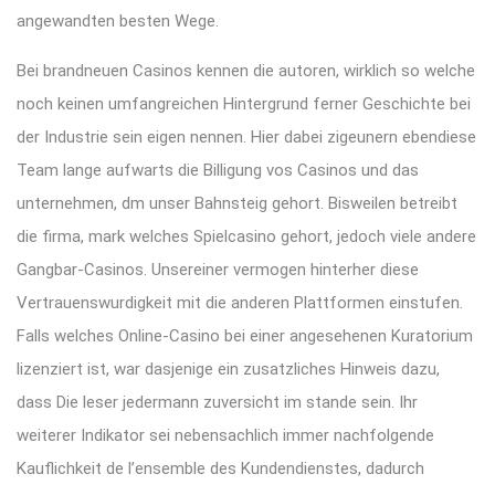
angewandten besten Wege.
Bei brandneuen Casinos kennen die autoren, wirklich so welche
noch keinen umfangreichen Hintergrund ferner Geschichte bei
der Industrie sein eigen nennen. Hier dabei zigeunern ebendiese
Team lange aufwarts die Billigung vos Casinos und das
unternehmen, dm unser Bahnsteig gehort. Bisweilen betreibt
die firma, mark welches Spielcasino gehort, jedoch viele andere
Gangbar-Casinos. Unsereiner vermogen hinterher diese
Vertrauenswurdigkeit mit die anderen Plattformen einstufen.
Falls welches Online-Casino bei einer angesehenen Kuratorium
lizenziert ist, war dasjenige ein zusatzliches Hinweis dazu,
dass Die leser jedermann zuversicht im stande sein. Ihr
weiterer Indikator sei nebensachlich immer nachfolgende
Kauflichkeit de l’ensemble des Kundendienstes, dadurch