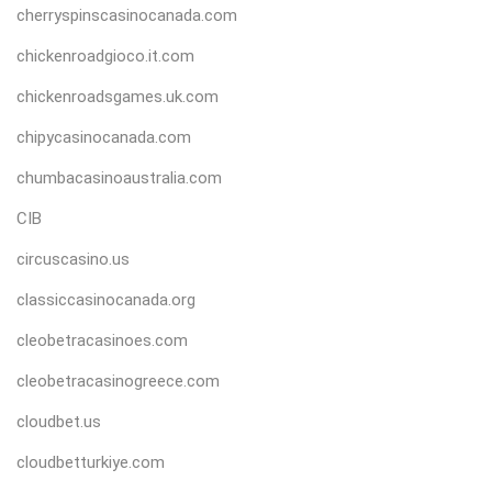
cherryspinscasinocanada.com
chickenroadgioco.it.com
chickenroadsgames.uk.com
chipycasinocanada.com
chumbacasinoaustralia.com
CIB
circuscasino.us
classiccasinocanada.org
cleobetracasinoes.com
cleobetracasinogreece.com
cloudbet.us
cloudbetturkiye.com