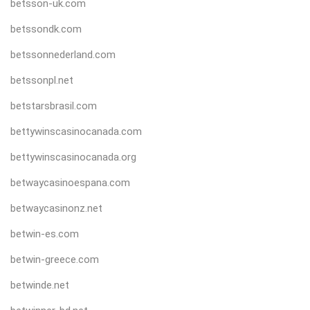
betsson-uk.com
betssondk.com
betssonnederland.com
betssonpl.net
betstarsbrasil.com
bettywinscasinocanada.com
bettywinscasinocanada.org
betwaycasinoespana.com
betwaycasinonz.net
betwin-es.com
betwin-greece.com
betwinde.net