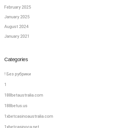
February 2025
January 2025
August 2024
January 2021
Categories
! Без рубрики
1
188betaustralia.com
188betus.us
1xbetcasinoaustralia.com
1xbetcasinoca.net