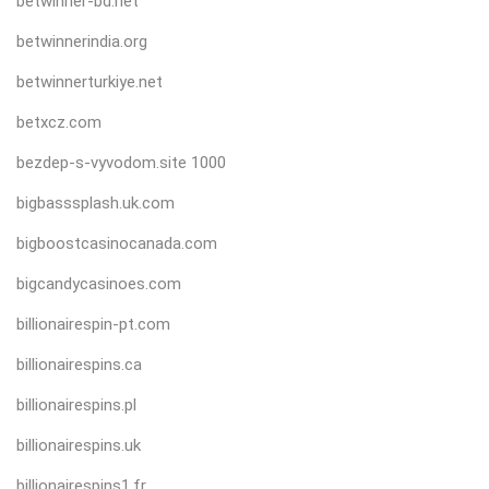
betwinner-bd.net
betwinnerindia.org
betwinnerturkiye.net
betxcz.com
bezdep-s-vyvodom.site 1000
bigbasssplash.uk.com
bigboostcasinocanada.com
bigcandycasinoes.com
billionairespin-pt.com
billionairespins.ca
billionairespins.pl
billionairespins.uk
billionairespins1.fr