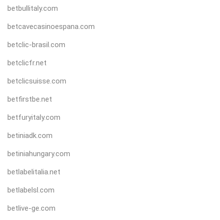
betbullitaly.com
betcavecasinoespana.com
betclic-brasil.com
betclicfr.net
betclicsuisse.com
betfirstbe.net
betfuryitaly.com
betiniadk.com
betiniahungary.com
betlabelitalia.net
betlabelsl.com
betlive-ge.com