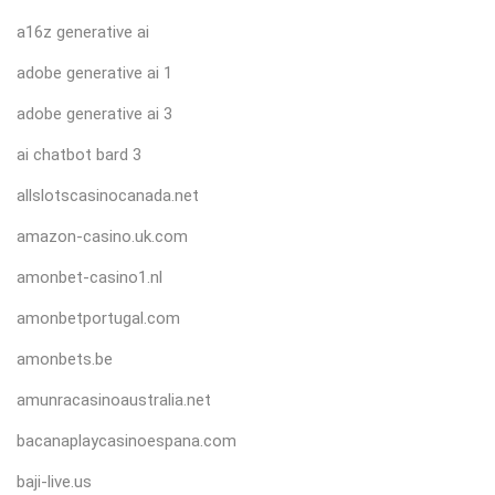
a16z generative ai
adobe generative ai 1
adobe generative ai 3
ai chatbot bard 3
allslotscasinocanada.net
amazon-casino.uk.com
amonbet-casino1.nl
amonbetportugal.com
amonbets.be
amunracasinoaustralia.net
bacanaplaycasinoespana.com
baji-live.us