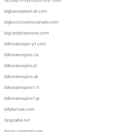
bezdep-s-vyvodom.site 1000
bigbasssplash.uk.com
bigboostcasinocanada.com
bigcandycasinoes.com
billionairespin-pt.com
billionairespins.ca
billionairespins.pl
billionairespins.uk
billionairespins1.fr
billionairespins1.gr
billybetsde.com
bingoalbe.net
bison-casinopl.com