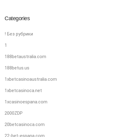
Categories
! Без рубрики
1
188betaustralia.com
188betus.us
1xbetcasinoaustralia.com
1xbetcasinoca.net
1xcasinoespana.com
2000ZDP
20betcasinoca.com
22-bet-espana.com