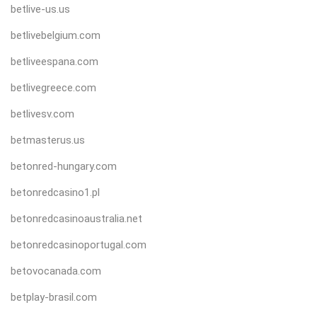
betlive-us.us
betlivebelgium.com
betliveespana.com
betlivegreece.com
betlivesv.com
betmasterus.us
betonred-hungary.com
betonredcasino1.pl
betonredcasinoaustralia.net
betonredcasinoportugal.com
betovocanada.com
betplay-brasil.com