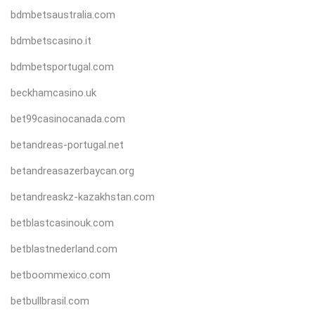
bdmbetsaustralia.com
bdmbetscasino.it
bdmbetsportugal.com
beckhamcasino.uk
bet99casinocanada.com
betandreas-portugal.net
betandreasazerbaycan.org
betandreaskz-kazakhstan.com
betblastcasinouk.com
betblastnederland.com
betboommexico.com
betbullbrasil.com