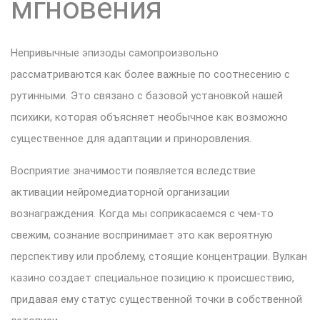
мгновения
Непривычные эпизоды самопроизвольно
рассматриваются как более важные по соотнесению с
рутинными. Это связано с базовой установкой нашей
психики, которая объясняет необычное как возможно
существенное для адаптации и приноровления.
Восприятие значимости появляется вследствие
активации нейромедиаторной организации
вознаграждения. Когда мы соприкасаемся с чем-то
свежим, сознание воспринимает это как вероятную
перспективу или проблему, стоящие концентрации. Вулкан
казино создает специальное позицию к происшествию,
придавая ему статус существенной точки в собственной