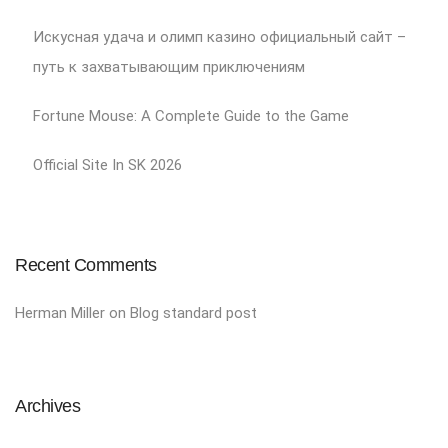
Искусная удача и олимп казино официальный сайт –
путь к захватывающим приключениям
Fortune Mouse: A Complete Guide to the Game
Official Site In SK 2026
Recent Comments
Herman Miller
on
Blog standard post
Archives