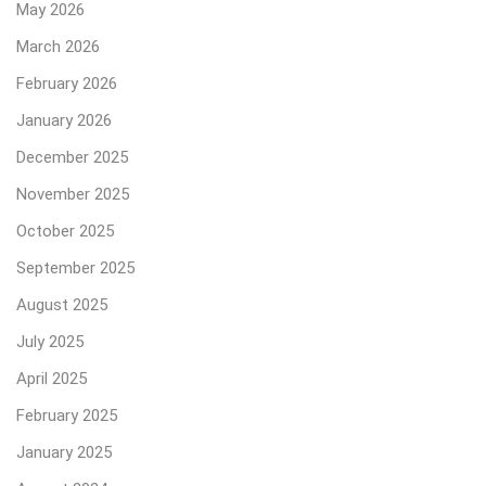
May 2026
March 2026
February 2026
January 2026
December 2025
November 2025
October 2025
September 2025
August 2025
July 2025
April 2025
February 2025
January 2025