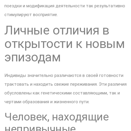
поездки и модификация деятельности так результативно
стимулируют восприятие.
Личные отличия в
открытости к новым
эпизодам
Индивиды значительно различаются в своей готовности
трактовать и находить свежие переживания. Эти различия
обусловлены как генетическими составляющими, так и
чертами образования и жизненного пути.
Человек, находящие
непривычные