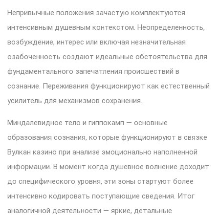
Непривычные положения зачастую комплектуются
интенсивным душевным контекстом. Неопределенность,
возбуждение, интерес или включая незначительная
озабоченность создают идеальные обстоятельства для
фундаментального запечатления происшествий в
сознание. Переживания функционируют как естественный
усилитель для механизмов сохранения.
Миндалевидное тело и гиппокамп — основные
образования сознания, которые функционируют в связке
Вулкан казино при анализе эмоционально наполненной
информации. В момент когда душевное волнение доходит
до специфического уровня, эти зоны стартуют более
интенсивно кодировать поступающие сведения. Итог
аналогичной деятельности — яркие, детальные