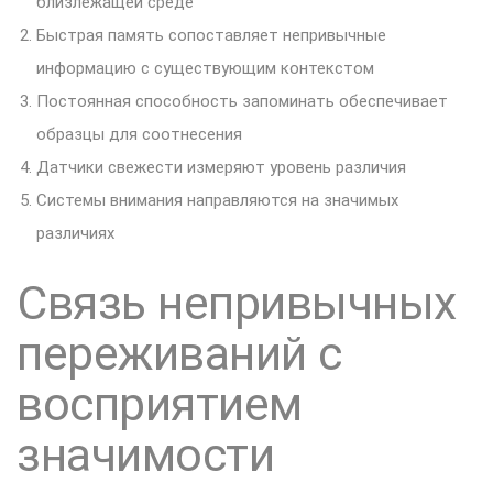
близлежащей среде
Быстрая память сопоставляет непривычные
информацию с существующим контекстом
Постоянная способность запоминать обеспечивает
образцы для соотнесения
Датчики свежести измеряют уровень различия
Системы внимания направляются на значимых
различиях
Связь непривычных
переживаний с
восприятием
значимости