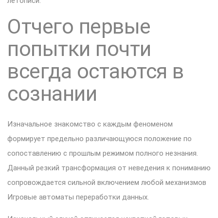
летописи.
Отчего первые
попытки почти
всегда остаются в
сознании
Изначальное знакомство с каждым феноменом
формирует предельно различающуюся положение по
сопоставлению с прошлым режимом полного незнания.
Данный резкий трансформация от неведения к пониманию
сопровождается сильной включением любой механизмов
Игровые автоматы переработки данных.