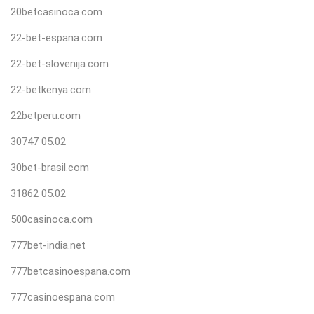
20betcasinoca.com
22-bet-espana.com
22-bet-slovenija.com
22-betkenya.com
22betperu.com
30747 05.02
30bet-brasil.com
31862 05.02
500casinoca.com
777bet-india.net
777betcasinoespana.com
777casinoespana.com