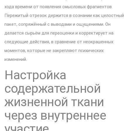
хода времени от появления смысловых фрагментов.
Пережитый отрезок держится в сознании как целостный
пакет, сопряжённый с выводами и ощущениями. Он
делается сырьём для переоценки и корректирует на
следующие действия, в сравнение от неокрашенных
моментов, которые не закрепляют психических
изменений.
Настройка
содержательной
жизненной ткани
через внутреннее
участие