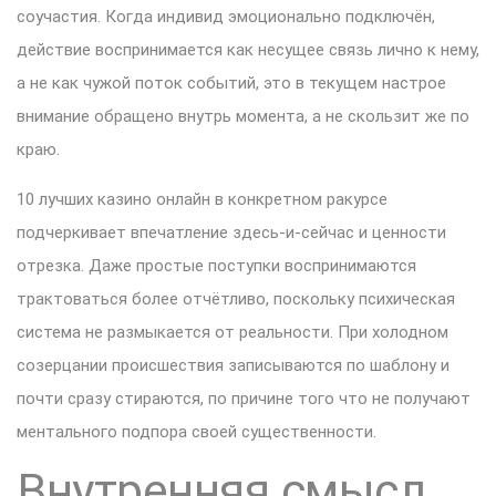
соучастия. Когда индивид эмоционально подключён,
действие воспринимается как несущее связь лично к нему,
а не как чужой поток событий, это в текущем настрое
внимание обращено внутрь момента, а не скользит же по
краю.
10 лучших казино онлайн в конкретном ракурсе
подчеркивает впечатление здесь-и-сейчас и ценности
отрезка. Даже простые поступки воспринимаются
трактоваться более отчётливо, поскольку психическая
система не размыкается от реальности. При холодном
созерцании происшествия записываются по шаблону и
почти сразу стираются, по причине того что не получают
ментального подпора своей существенности.
Внутренняя смысл