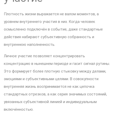
Плотность жизни выражается не валом моментов, а
уровнем внутреннего участия в них. Когда человек
осмысленно подключён в событие, даже стандартные
действия набирают субъективную собранность и
внутреннюю наполненность.
Личное участие позволяет концентрировать
концентрацию в нынешнем периоде и гасит сигнал рутины.
Это формирует более плотную стыковку между делами,
эмоциями и субъективными целями. В совокупности
внутренняя жизнь воспринимается не как цепочка
стандартных отрезков, а как серия значимых состояний,
увязанных субъективной линией и индивидуальным
включённостью.