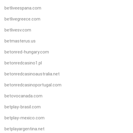
betliveespana.com
betlivegreece.com
betlivesv.com
betmasterus.us
betonred-hungary.com
betonredcasino1.pl
betonredcasinoaustralia.net
betonredcasinoportugal.com
betovocanada.com
betplay-brasil.com
betplay-mexico.com
betplayargentina.net