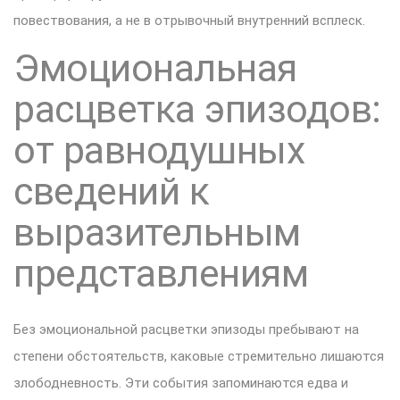
повествования, а не в отрывочный внутренний всплеск.
Эмоциональная
расцветка эпизодов:
от равнодушных
сведений к
выразительным
представлениям
Без эмоциональной расцветки эпизоды пребывают на
степени обстоятельств, каковые стремительно лишаются
злободневность. Эти события запоминаются едва и