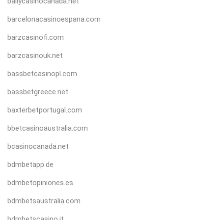
ballycasinocanada.net
barcelonacasinoespana.com
barzcasinofi.com
barzcasinouk.net
bassbetcasinopl.com
bassbetgreece.net
baxterbetportugal.com
bbetcasinoaustralia.com
bcasinocanada.net
bdmbetapp.de
bdmbetopiniones.es
bdmbetsaustralia.com
bdmbetscasino.it