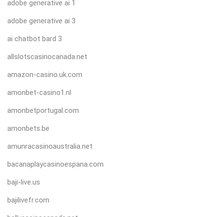
adobe generative ai 1
adobe generative ai 3
ai chatbot bard 3
allslotscasinocanada.net
amazon-casino.uk.com
amonbet-casino1.nl
amonbetportugal.com
amonbets.be
amunracasinoaustralia.net
bacanaplaycasinoespana.com
baji-live.us
bajilivefr.com