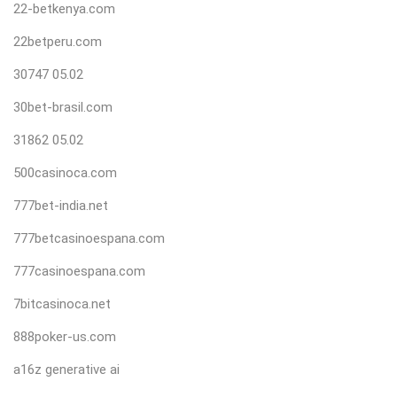
22-betkenya.com
22betperu.com
30747 05.02
30bet-brasil.com
31862 05.02
500casinoca.com
777bet-india.net
777betcasinoespana.com
777casinoespana.com
7bitcasinoca.net
888poker-us.com
a16z generative ai