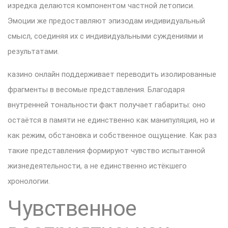
изредка делаются компонентом частной летописи.
Эмоции же предоставляют эпизодам индивидуальный
смысл, соединяя их с индивидуальными суждениями и
результатами.
казино онлайн поддерживает переводить изолированные
фрагменты в весомые представления. Благодаря
внутренней тональности факт получает габариты: оно
остаётся в памяти не единственно как манипуляция, но и
как режим, обстановка и собственное ощущение. Как раз
такие представления формируют чувство испытанной
жизнедеятельности, а не единственно истёкшего
хронологии.
Чувственное