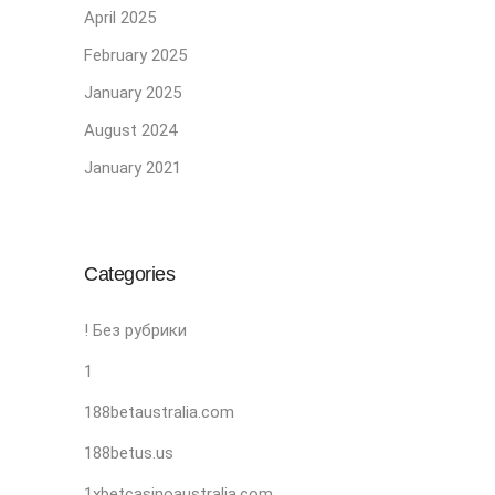
April 2025
February 2025
January 2025
August 2024
January 2021
Categories
! Без рубрики
1
188betaustralia.com
188betus.us
1xbetcasinoaustralia.com