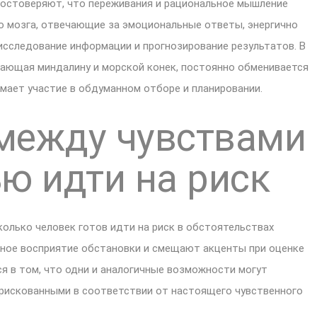
остоверяют, что переживания и рациональное мышление
о мозга, отвечающие за эмоциональные ответы, энергично
исследование информации и прогнозирование результатов. В
чающая миндалину и морской конек, постоянно обменивается
имает участие в обдуманном отборе и планировании.
между чувствами
ю идти на риск
колько человек готов идти на риск в обстоятельствах
ное восприятие обстановки и смещают акценты при оценке
ся в том, что одни и аналогичные возможности могут
 рискованными в соответствии от настоящего чувственного