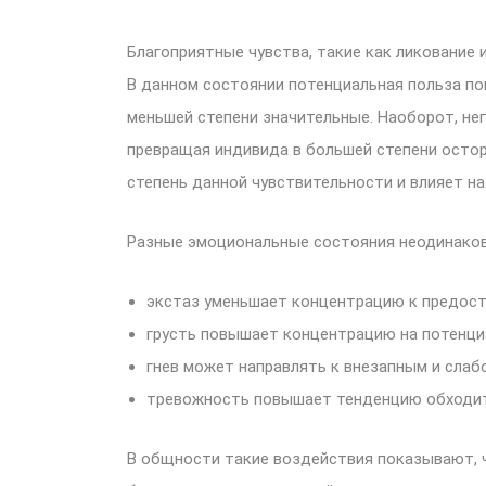
Благоприятные чувства, такие как ликование 
В данном состоянии потенциальная польза по
меньшей степени значительные. Наоборот, не
превращая индивида в большей степени осто
степень данной чувствительности и влияет н
Разные эмоциональные состояния неодинаков
экстаз уменьшает концентрацию к предост
грусть повышает концентрацию на потенци
гнев может направлять к внезапным и слаб
тревожность повышает тенденцию обходит
В общности такие воздействия показывают, 