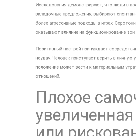
Исследования демонстрируют, что люди в во
вкладочные предложения, выбирают спонтанн
более агрессивные подходы в играх. Серотон
оказывают влияние на функционирование зон 
Позитивный настрой принуждает сосредотачи
неудач. Человек приступает верить в личную 
положение может вести к материальным утра
отношений.
Плохое само
увеличенная
или рискова