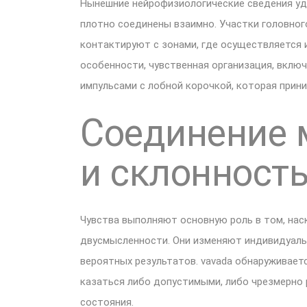
Нынешние нейрофизиологические сведения уд
плотно соединены взаимно. Участки головног
контактируют с зонами, где осуществляется 
особенности, чувственная организация, вклю
импульсами с лобной корочкой, которая прин
Соединение 
и склонность
Чувства выполняют основную роль в том, нас
двусмысленности. Они изменяют индивидуаль
вероятных результатов. vavada обнаруживает
казаться либо допустимыми, либо чрезмерно
состояния.