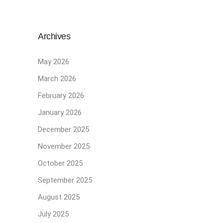
Archives
May 2026
March 2026
February 2026
January 2026
December 2025
November 2025
October 2025
September 2025
August 2025
July 2025