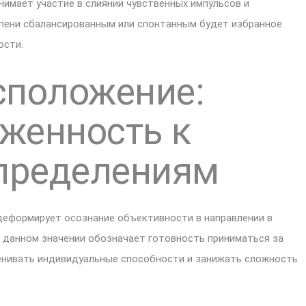
нимает участие в слиянии чувственных импульсов и
тепени сбалансированным или спонтанным будет избранное
ости.
сположение:
женность к
пределениям
деформирует осознание объективности в направлении в
в данном значении обозначает готовность приниматься за
ценивать индивидуальные способности и занижать сложность