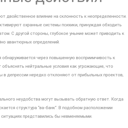
ют двойственное влияние на склонность к неопределенности.
активируют охранные системы психики, принуждая обходить
том. С другой стороны, глубокое уныние может приводить к
йно авантюрных определений.
ия обнаруживается через повышенную восприимчивость к
 объяснять нейтральные условия как угрожающие, что
ы в депрессии нередко отклоняют от прибыльных проектов,
ального неудобства могут вызывать обратную ответ. Когда
скается структура “ва-банк”. В подобном расположении
 ситуациях представились бы невменяемыми.