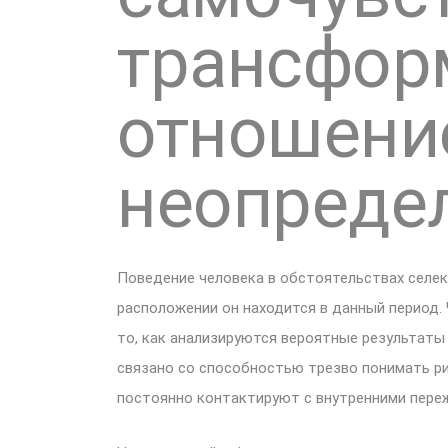
трансфор
отношени
неопреде
Поведение человека в обстоятельствах селек
расположении он находится в данный период.
то, как анализируются вероятные результаты
связано со способностью трезво понимать ри
постоянно контактируют с внутренними переж