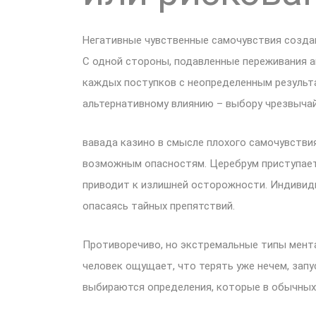
Негативные чувственные самочувствия созда
C одной стороны, подавленные переживания 
каждых поступков с неопределенным результа
альтернативному влиянию – выбору чрезвыча
вавада казино в смысле плохого самочувств
возможным опасностям. Церебрум приступает
приводит к излишней осторожности. Индивид
опасаясь тайных препятствий.
Противоречиво, но экстремальные типы мент
человек ощущает, что терять уже нечем, запу
выбираются определения, которые в обычных