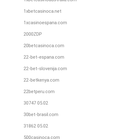
1xbetcasinoca.net
1xcasinoespana.com
2000ZDP
20betcasinoca.com
22-bet-espana.com
22-bet-slovenija.com
22-betkenya.com
22betperu.com
30747 05.02
30bet-brasil.com
31862 05.02
500casinoca.com