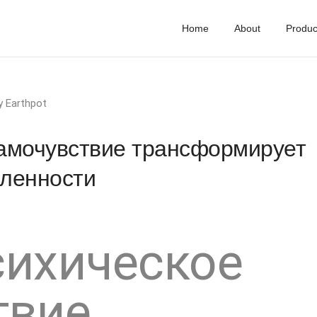
Home
About
Produc
y
Earthpot
самочувствие трансформирует
еленности
сихическое
твие