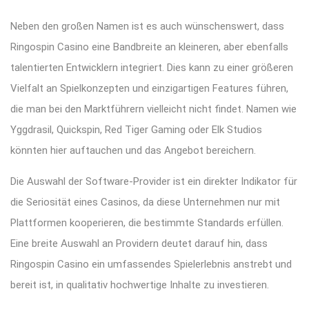
Neben den großen Namen ist es auch wünschenswert, dass
Ringospin Casino eine Bandbreite an kleineren, aber ebenfalls
talentierten Entwicklern integriert. Dies kann zu einer größeren
Vielfalt an Spielkonzepten und einzigartigen Features führen,
die man bei den Marktführern vielleicht nicht findet. Namen wie
Yggdrasil, Quickspin, Red Tiger Gaming oder Elk Studios
könnten hier auftauchen und das Angebot bereichern.
Die Auswahl der Software-Provider ist ein direkter Indikator für
die Seriosität eines Casinos, da diese Unternehmen nur mit
Plattformen kooperieren, die bestimmte Standards erfüllen.
Eine breite Auswahl an Providern deutet darauf hin, dass
Ringospin Casino ein umfassendes Spielerlebnis anstrebt und
bereit ist, in qualitativ hochwertige Inhalte zu investieren.