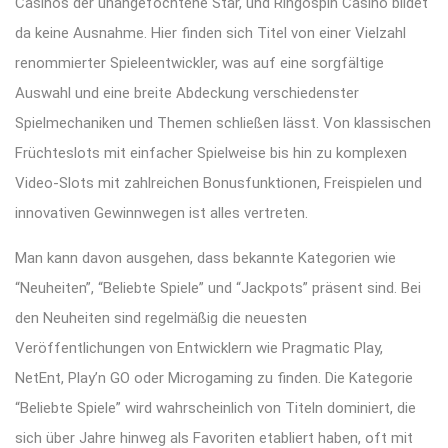
Casinos der unangefochtene Star, und Ringospin Casino bildet
da keine Ausnahme. Hier finden sich Titel von einer Vielzahl
renommierter Spieleentwickler, was auf eine sorgfältige
Auswahl und eine breite Abdeckung verschiedenster
Spielmechaniken und Themen schließen lässt. Von klassischen
Früchteslots mit einfacher Spielweise bis hin zu komplexen
Video-Slots mit zahlreichen Bonusfunktionen, Freispielen und
innovativen Gewinnwegen ist alles vertreten.
Man kann davon ausgehen, dass bekannte Kategorien wie
“Neuheiten”, “Beliebte Spiele” und “Jackpots” präsent sind. Bei
den Neuheiten sind regelmäßig die neuesten
Veröffentlichungen von Entwicklern wie Pragmatic Play,
NetEnt, Play’n GO oder Microgaming zu finden. Die Kategorie
“Beliebte Spiele” wird wahrscheinlich von Titeln dominiert, die
sich über Jahre hinweg als Favoriten etabliert haben, oft mit