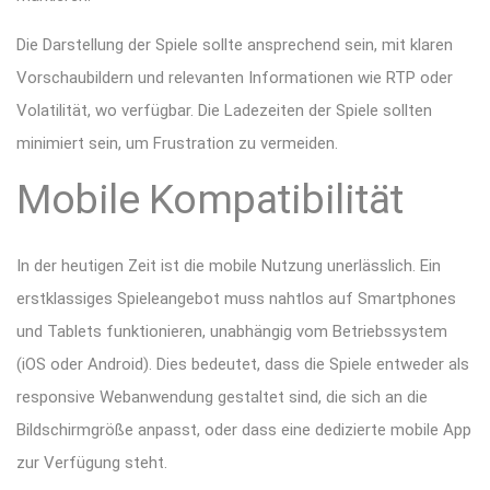
Die Darstellung der Spiele sollte ansprechend sein, mit klaren
Vorschaubildern und relevanten Informationen wie RTP oder
Volatilität, wo verfügbar. Die Ladezeiten der Spiele sollten
minimiert sein, um Frustration zu vermeiden.
Mobile Kompatibilität
In der heutigen Zeit ist die mobile Nutzung unerlässlich. Ein
erstklassiges Spieleangebot muss nahtlos auf Smartphones
und Tablets funktionieren, unabhängig vom Betriebssystem
(iOS oder Android). Dies bedeutet, dass die Spiele entweder als
responsive Webanwendung gestaltet sind, die sich an die
Bildschirmgröße anpasst, oder dass eine dedizierte mobile App
zur Verfügung steht.