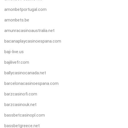
amonbetportugal.com
amonbets.be
amunracasinoaustralia.net
bacanaplaycasinoespana.com
baji-live.us
bajilivefr.com
ballycasinocanada.net
barcelonacasinoespana.com
barzcasinofi.com
barzcasinouk.net
bassbetcasinopl.com
bassbetgreece.net