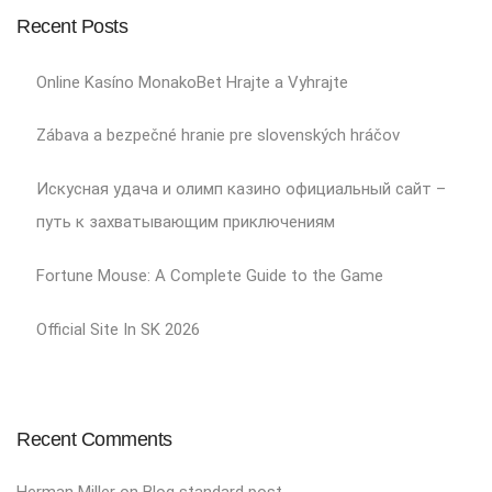
Recent Posts
Online Kasíno MonakoBet Hrajte a Vyhrajte
Zábava a bezpečné hranie pre slovenských hráčov
Искусная удача и олимп казино официальный сайт –
путь к захватывающим приключениям
Fortune Mouse: A Complete Guide to the Game
Official Site In SK 2026
Recent Comments
Herman Miller
on
Blog standard post