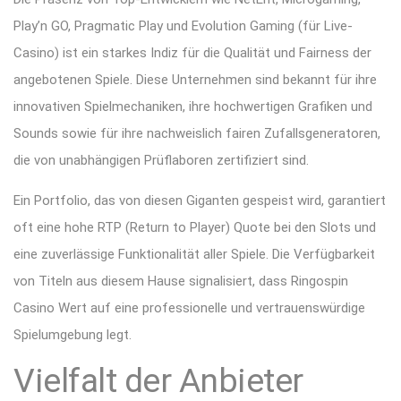
Play’n GO, Pragmatic Play und Evolution Gaming (für Live-
Casino) ist ein starkes Indiz für die Qualität und Fairness der
angebotenen Spiele. Diese Unternehmen sind bekannt für ihre
innovativen Spielmechaniken, ihre hochwertigen Grafiken und
Sounds sowie für ihre nachweislich fairen Zufallsgeneratoren,
die von unabhängigen Prüflaboren zertifiziert sind.
Ein Portfolio, das von diesen Giganten gespeist wird, garantiert
oft eine hohe RTP (Return to Player) Quote bei den Slots und
eine zuverlässige Funktionalität aller Spiele. Die Verfügbarkeit
von Titeln aus diesem Hause signalisiert, dass Ringospin
Casino Wert auf eine professionelle und vertrauenswürdige
Spielumgebung legt.
Vielfalt der Anbieter