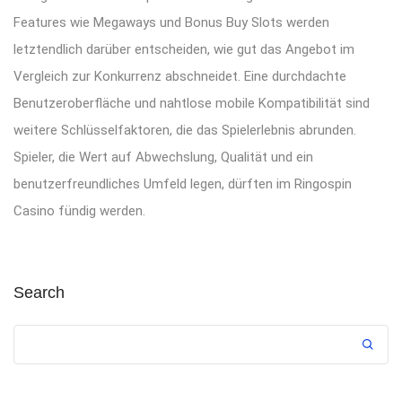
Features wie Megaways und Bonus Buy Slots werden
letztendlich darüber entscheiden, wie gut das Angebot im
Vergleich zur Konkurrenz abschneidet. Eine durchdachte
Benutzeroberfläche und nahtlose mobile Kompatibilität sind
weitere Schlüsselfaktoren, die das Spielerlebnis abrunden.
Spieler, die Wert auf Abwechslung, Qualität und ein
benutzerfreundliches Umfeld legen, dürften im Ringospin
Casino fündig werden.
Search