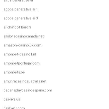
a16z generative ai
adobe generative ai 1
adobe generative ai 3
ai chatbot bard 3
allslotscasinocanada.net
amazon-casino.uk.com
amonbet-casino1.nl
amonbetportugal.com
amonbets.be
amunracasinoaustralia.net
bacanaplaycasinoespana.com
baji-live.us
bajilivefr.com