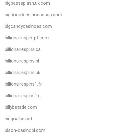
bigbasssplash.uk.com
bigboostcasinocanada.com
bigcandycasinoes.com
billionairespin-pt.com
billionairespins.ca
billionairespins.pl
billionairespins.uk
billionairespins1.fr
billionairespins1.gr
billybetsde.com
bingoalbe.net
bison-casinopl.com