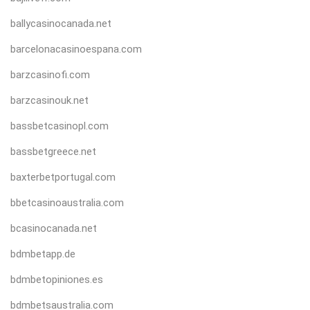
ballycasinocanada.net
barcelonacasinoespana.com
barzcasinofi.com
barzcasinouk.net
bassbetcasinopl.com
bassbetgreece.net
baxterbetportugal.com
bbetcasinoaustralia.com
bcasinocanada.net
bdmbetapp.de
bdmbetopiniones.es
bdmbetsaustralia.com