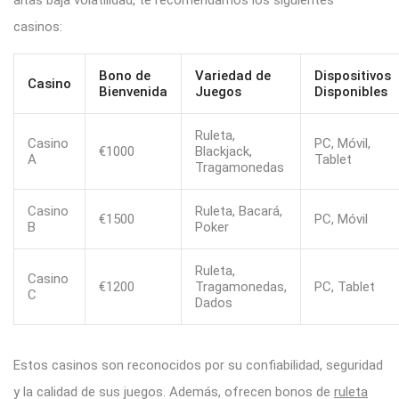
altas baja volatilidad, te recomendamos los siguientes
casinos:
Bono de
Variedad de
Dispositivos
Casino
Bienvenida
Juegos
Disponibles
Ruleta,
Casino
PC, Móvil,
€1000
Blackjack,
A
Tablet
Tragamonedas
Casino
Ruleta, Bacará,
€1500
PC, Móvil
B
Poker
Ruleta,
Casino
€1200
Tragamonedas,
PC, Tablet
C
Dados
Estos casinos son reconocidos por su confiabilidad, seguridad
y la calidad de sus juegos. Además, ofrecen bonos de
ruleta