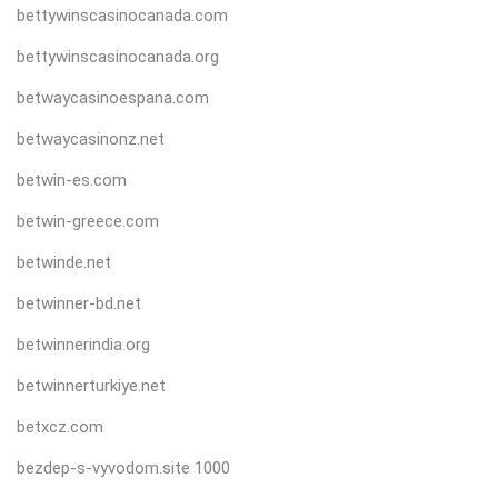
bettywinscasinocanada.com
bettywinscasinocanada.org
betwaycasinoespana.com
betwaycasinonz.net
betwin-es.com
betwin-greece.com
betwinde.net
betwinner-bd.net
betwinnerindia.org
betwinnerturkiye.net
betxcz.com
bezdep-s-vyvodom.site 1000