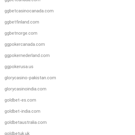
ggbetcasinocanada.com
ggbetfinland.com
ggbetnorge.com
ggpokercanada.com
ggpokernederland.com
ggpokerusa.us
glorycasino-pakistan.com
glorycasinoindia.com
goldbet-es.com
goldbet-india.com
goldbetaustralia.com
goldbetuk.uk