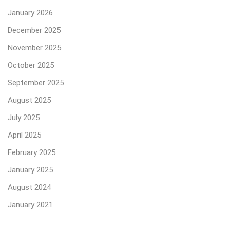
January 2026
December 2025
November 2025
October 2025
September 2025
August 2025
July 2025
April 2025
February 2025
January 2025
August 2024
January 2021