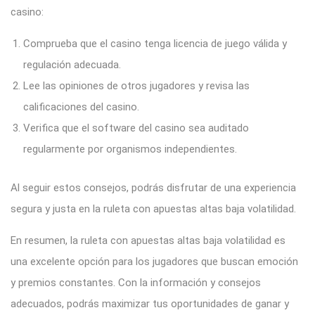
casino:
Comprueba que el casino tenga licencia de juego válida y
regulación adecuada.
Lee las opiniones de otros jugadores y revisa las
calificaciones del casino.
Verifica que el software del casino sea auditado
regularmente por organismos independientes.
Al seguir estos consejos, podrás disfrutar de una experiencia
segura y justa en la ruleta con apuestas altas baja volatilidad.
En resumen, la ruleta con apuestas altas baja volatilidad es
una excelente opción para los jugadores que buscan emoción
y premios constantes. Con la información y consejos
adecuados, podrás maximizar tus oportunidades de ganar y