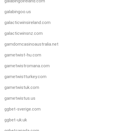
galabingoireland.com
galabingoo.us
galacticwinsireland.com
galacticwinsnz.com
gamdomcasinoaustralia.net
gametwist-hu.com
gametwistromana.com
gametwistturkey.com
gametwistuk.com
gametwistus.us
ggbet-sverige.com
ggbet-uk.uk
ggbetcanada.com