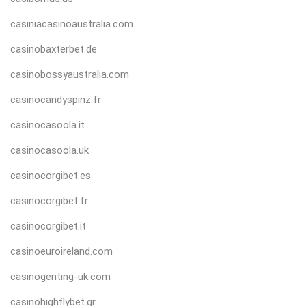
casiniacasinoaustralia.com
casinobaxterbet.de
casinobossyaustralia.com
casinocandyspinz.fr
casinocasoola.it
casinocasoola.uk
casinocorgibet.es
casinocorgibet.fr
casinocorgibet.it
casinoeuroireland.com
casinogenting-uk.com
casinohighflybet.gr