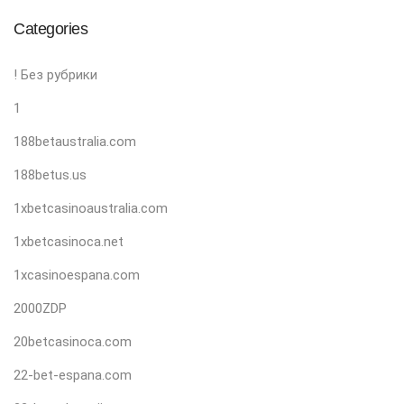
Categories
! Без рубрики
1
188betaustralia.com
188betus.us
1xbetcasinoaustralia.com
1xbetcasinoca.net
1xcasinoespana.com
2000ZDP
20betcasinoca.com
22-bet-espana.com