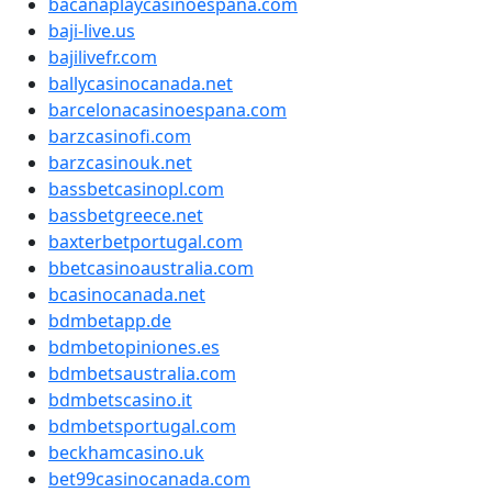
bacanaplaycasinoespana.com
baji-live.us
bajilivefr.com
ballycasinocanada.net
barcelonacasinoespana.com
barzcasinofi.com
barzcasinouk.net
bassbetcasinopl.com
bassbetgreece.net
baxterbetportugal.com
bbetcasinoaustralia.com
bcasinocanada.net
bdmbetapp.de
bdmbetopiniones.es
bdmbetsaustralia.com
bdmbetscasino.it
bdmbetsportugal.com
beckhamcasino.uk
bet99casinocanada.com