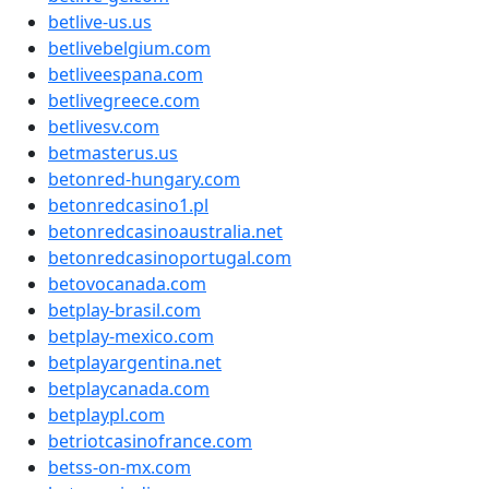
betlive-us.us
betlivebelgium.com
betliveespana.com
betlivegreece.com
betlivesv.com
betmasterus.us
betonred-hungary.com
betonredcasino1.pl
betonredcasinoaustralia.net
betonredcasinoportugal.com
betovocanada.com
betplay-brasil.com
betplay-mexico.com
betplayargentina.net
betplaycanada.com
betplaypl.com
betriotcasinofrance.com
betss-on-mx.com