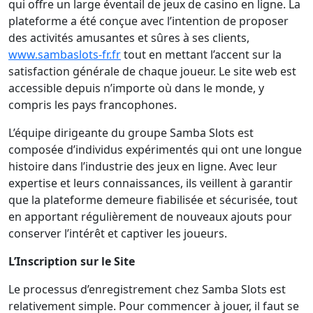
qui offre un large éventail de jeux de casino en ligne. La
plateforme a été conçue avec l’intention de proposer
des activités amusantes et sûres à ses clients,
www.sambaslots-fr.fr
tout en mettant l’accent sur la
satisfaction générale de chaque joueur. Le site web est
accessible depuis n’importe où dans le monde, y
compris les pays francophones.
L’équipe dirigeante du groupe Samba Slots est
composée d’individus expérimentés qui ont une longue
histoire dans l’industrie des jeux en ligne. Avec leur
expertise et leurs connaissances, ils veillent à garantir
que la plateforme demeure fiabilisée et sécurisée, tout
en apportant régulièrement de nouveaux ajouts pour
conserver l’intérêt et captiver les joueurs.
L’Inscription sur le Site
Le processus d’enregistrement chez Samba Slots est
relativement simple. Pour commencer à jouer, il faut se