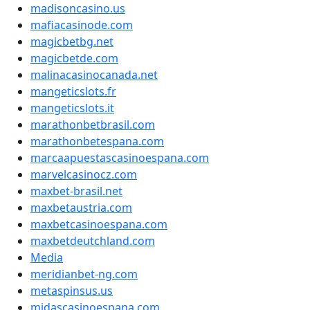
madisoncasino.us
mafiacasinode.com
magicbetbg.net
magicbetde.com
malinacasinocanada.net
mangeticslots.fr
mangeticslots.it
marathonbetbrasil.com
marathonbetespana.com
marcaapuestascasinoespana.com
marvelcasinocz.com
maxbet-brasil.net
maxbetaustria.com
maxbetcasinoespana.com
maxbetdeutchland.com
Media
meridianbet-ng.com
metaspinsus.us
midascasinoespana.com