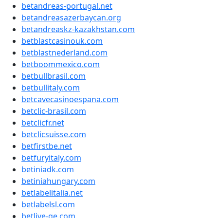
betandreas-portugal.net
betandreasazerbaycan.org
betandreaskz-kazakhstan.com
betblastcasinouk.com
betblastnederland.com
betboommexico.com
betbullbrasil.com
betbullitaly.com
betcavecasinoespana.com
betclic-brasil.com
betclicfr.net
betclicsuisse.com
betfirstbe.net
betfuryitaly.com
betiniadk.com
betiniahungary.com
betlabelitalia.net
betlabelsl.com
betlive-ge.com