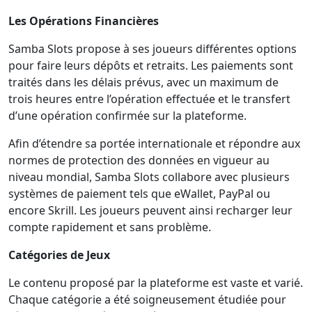
Les Opérations Financières
Samba Slots propose à ses joueurs différentes options
pour faire leurs dépôts et retraits. Les paiements sont
traités dans les délais prévus, avec un maximum de
trois heures entre l’opération effectuée et le transfert
d’une opération confirmée sur la plateforme.
Afin d’étendre sa portée internationale et répondre aux
normes de protection des données en vigueur au
niveau mondial, Samba Slots collabore avec plusieurs
systèmes de paiement tels que eWallet, PayPal ou
encore Skrill. Les joueurs peuvent ainsi recharger leur
compte rapidement et sans problème.
Catégories de Jeux
Le contenu proposé par la plateforme est vaste et varié.
Chaque catégorie a été soigneusement étudiée pour