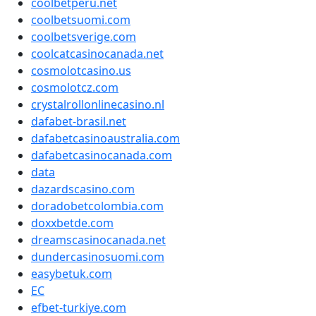
coolbetperu.net
coolbetsuomi.com
coolbetsverige.com
coolcatcasinocanada.net
cosmolotcasino.us
cosmolotcz.com
crystalrollonlinecasino.nl
dafabet-brasil.net
dafabetcasinoaustralia.com
dafabetcasinocanada.com
data
dazardscasino.com
doradobetcolombia.com
doxxbetde.com
dreamscasinocanada.net
dundercasinosuomi.com
easybetuk.com
EC
efbet-turkiye.com