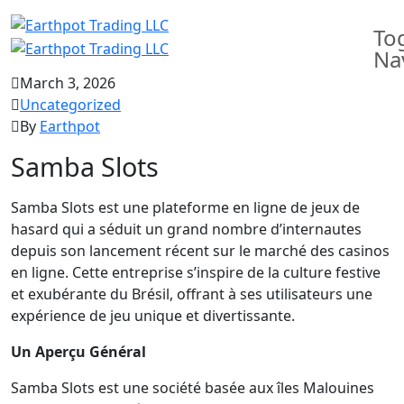
To
Na
March 3, 2026
Uncategorized
By
Earthpot
Samba Slots
Samba Slots est une plateforme en ligne de jeux de
hasard qui a séduit un grand nombre d’internautes
depuis son lancement récent sur le marché des casinos
en ligne. Cette entreprise s’inspire de la culture festive
et exubérante du Brésil, offrant à ses utilisateurs une
expérience de jeu unique et divertissante.
Un Aperçu Général
Samba Slots est une société basée aux îles Malouines