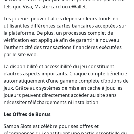
tels que Visa, Mastercard ou eWallet.
Les joueurs peuvent alors dépenser leurs fonds en
utilisant les différentes cartes bancaires acceptées sur
la plateforme. De plus, un processus complet de
vérification est appliqué afin de garantir à nouveau
l’authenticité des transactions financières exécutées
par le site web.
La disponibilité et accessibilité du jeu constituent
d’autres aspects importants. Chaque compte bénéficie
automatiquement d’une gamme complète d’options de
jeux. Grâce aux systèmes de mise en cache à jour, les
joueurs peuvent directement accéder au site sans
nécessiter téléchargements ni installation.
Les Offres de Bonus
Samba Slots est célèbre pour ses offres et
récompenses qui constituent une partie essentielle du