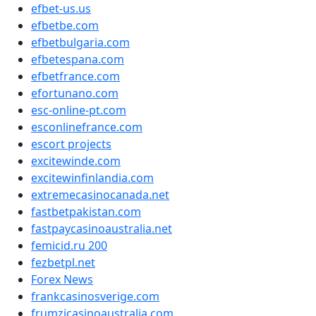
efbet-us.us
efbetbe.com
efbetbulgaria.com
efbetespana.com
efbetfrance.com
efortunano.com
esc-online-pt.com
esconlinefrance.com
escort projects
excitewinde.com
excitewinfinlandia.com
extremecasinocanada.net
fastbetpakistan.com
fastpaycasinoaustralia.net
femicid.ru 200
fezbetpl.net
Forex News
frankcasinosverige.com
frumzicasinoaustralia.com