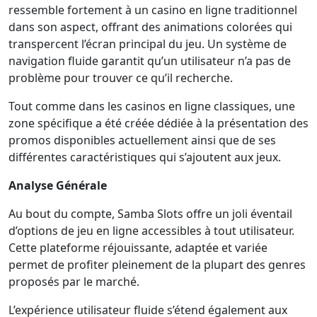
ressemble fortement à un casino en ligne traditionnel
dans son aspect, offrant des animations colorées qui
transpercent l’écran principal du jeu. Un système de
navigation fluide garantit qu’un utilisateur n’a pas de
problème pour trouver ce qu’il recherche.
Tout comme dans les casinos en ligne classiques, une
zone spécifique a été créée dédiée à la présentation des
promos disponibles actuellement ainsi que de ses
différentes caractéristiques qui s’ajoutent aux jeux.
Analyse Générale
Au bout du compte, Samba Slots offre un joli éventail
d’options de jeu en ligne accessibles à tout utilisateur.
Cette plateforme réjouissante, adaptée et variée
permet de profiter pleinement de la plupart des genres
proposés par le marché.
L’expérience utilisateur fluide s’étend également aux