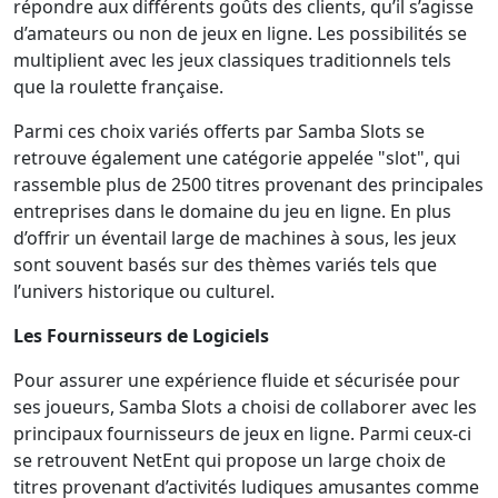
répondre aux différents goûts des clients, qu’il s’agisse
d’amateurs ou non de jeux en ligne. Les possibilités se
multiplient avec les jeux classiques traditionnels tels
que la roulette française.
Parmi ces choix variés offerts par Samba Slots se
retrouve également une catégorie appelée "slot", qui
rassemble plus de 2500 titres provenant des principales
entreprises dans le domaine du jeu en ligne. En plus
d’offrir un éventail large de machines à sous, les jeux
sont souvent basés sur des thèmes variés tels que
l’univers historique ou culturel.
Les Fournisseurs de Logiciels
Pour assurer une expérience fluide et sécurisée pour
ses joueurs, Samba Slots a choisi de collaborer avec les
principaux fournisseurs de jeux en ligne. Parmi ceux-ci
se retrouvent NetEnt qui propose un large choix de
titres provenant d’activités ludiques amusantes comme