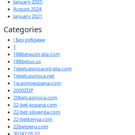
January 2025
August 2024
January 2021
Categories
! Без рубрики
1
188betaustralia.com
188betus.us
1xbetcasinoaustralia.com
1xbetcasinoca.net
1xcasinoespana.com
2000ZDP
20betcasinoca.com
22-bet-espana.com
22-bet-slovenija.com
22-betkenya.com
22betperu.com
30747 05.02