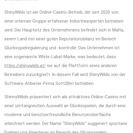
ShinyWilds ist ein Online-Casino-Betrieb, der seit 2020 von
einer internen Gruppe erfahrener Industrieexperten betrieben
wird. Der Hauptsitz des Unternehmens befindet sich in Malta,
einem Land mit einer guten Reputationsbilanz im Bereich
Glücksspielregulierung und -kontrolle. Das Unternehmen ist
eine sogenannte White-Label-Marke, was bedeutet, dass
https://shinywilds.at/
sie auf die Plattform eines anderen
Betreibers zurückgreift. In diesem Fall wird ShinyWilds von der
Software-Anbieter-Firma Soft2Bet betrieben.
ShinnyWilids präsentiert sich als attraktives Online-Casino mit
einer umfangreichen Auswahl an Glücksspielen, die durch eine
moderne und benutzerfreundliche Benutzeroberfläche
erleichtert werden. Der Name "ShinyWilds" suggeriert spontane
Freiheit und Abenteuer im Bereich des Glücksspielns.