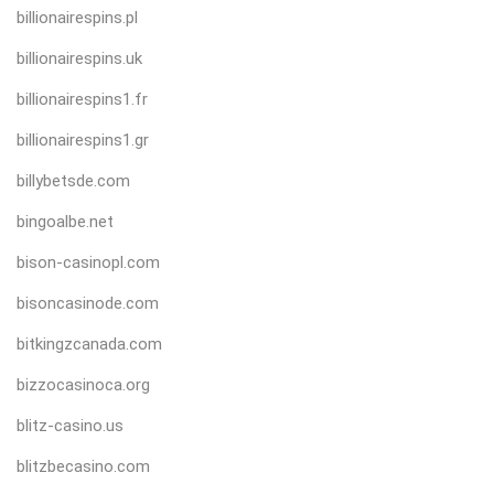
billionairespins.pl
billionairespins.uk
billionairespins1.fr
billionairespins1.gr
billybetsde.com
bingoalbe.net
bison-casinopl.com
bisoncasinode.com
bitkingzcanada.com
bizzocasinoca.org
blitz-casino.us
blitzbecasino.com