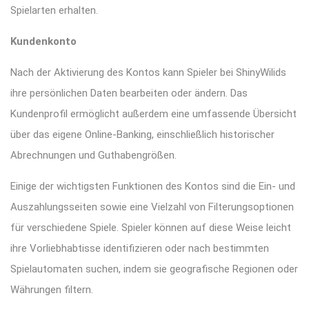
Spielarten erhalten.
Kundenkonto
Nach der Aktivierung des Kontos kann Spieler bei ShinyWilids
ihre persönlichen Daten bearbeiten oder ändern. Das
Kundenprofil ermöglicht außerdem eine umfassende Übersicht
über das eigene Online-Banking, einschließlich historischer
Abrechnungen und Guthabengrößen.
Einige der wichtigsten Funktionen des Kontos sind die Ein- und
Auszahlungsseiten sowie eine Vielzahl von Filterungsoptionen
für verschiedene Spiele. Spieler können auf diese Weise leicht
ihre Vorliebhabtisse identifizieren oder nach bestimmten
Spielautomaten suchen, indem sie geografische Regionen oder
Währungen filtern.