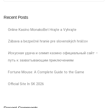
Recent Posts
Online Kasíno MonakoBet Hrajte a Vyhrajte
Zábava a bezpečné hranie pre slovenských hráčov
Искусная удача и олимп казино официальный сайт –
путь к захватывающим приключениям
Fortune Mouse: A Complete Guide to the Game
Official Site In SK 2026
Recent Comments