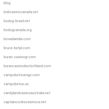
blog
bobcasinocanada.net
bodog-brasil.net
bodogcanada.org
bovadaindia.com
bruce-betpl.com
buran-casinogr.com
burancasinodeutschland.com
campobetsverige.com
campobetus.us
candylandcasinoaustralia.net
captaincookscasinoca.net