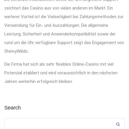
zeichnet das Casino aus von vielen anderen im Markt. Ein
weiterer Vorteil ist die Vielseitigkeit bei Zahlungsmethoden zur
Verwendung für Ein- und Auszahlungen. Die allgemeine
Leistung, Sicherheit und Anwenderkompatibilität sowie der
rund um die Uhr verfügbare Support zeigt das Engagement von
ShinnyWilids.
Die Firma hat sich als sehr flexibles Online-Casino mit viel
Potenzial etabliert und wird voraussichtlich in den nächsten
Jahren weiterhin erfolgreich bleiben.
Search