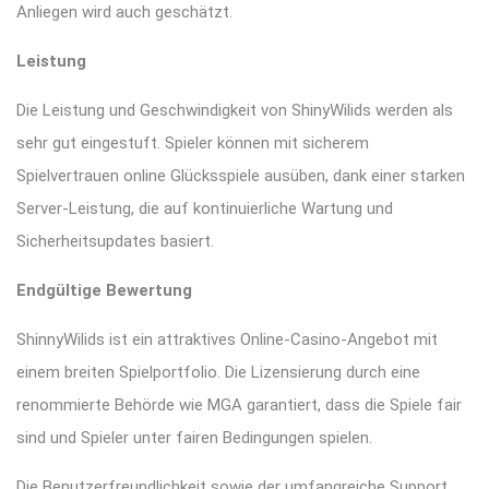
Anliegen wird auch geschätzt.
Leistung
Die Leistung und Geschwindigkeit von ShinyWilids werden als
sehr gut eingestuft. Spieler können mit sicherem
Spielvertrauen online Glücksspiele ausüben, dank einer starken
Server-Leistung, die auf kontinuierliche Wartung und
Sicherheitsupdates basiert.
Endgültige Bewertung
ShinnyWilids ist ein attraktives Online-Casino-Angebot mit
einem breiten Spielportfolio. Die Lizensierung durch eine
renommierte Behörde wie MGA garantiert, dass die Spiele fair
sind und Spieler unter fairen Bedingungen spielen.
Die Benutzerfreundlichkeit sowie der umfangreiche Support