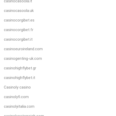
casinocasoola.it
casinocasoola.uk
casinocorgibet.es
casinocorgibet.fr
casinocorgibet.it
casinoeuroireland.com
casinogenting-uk.com
casinohighflybet.gr
casinohighflybet.it
Casinoly casino
casinolyfi.com
casinolyitalia.com
casinolyosterreich.com