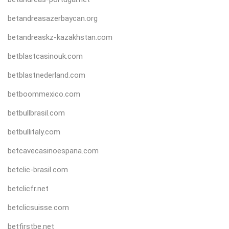
betandreasazerbaycan.org
betandreaskz-kazakhstan.com
betblastcasinouk.com
betblastnederland.com
betboommexico.com
betbullbrasil.com
betbullitaly.com
betcavecasinoespana.com
betclic-brasil.com
betclicfr.net
betclicsuisse.com
betfirstbe.net