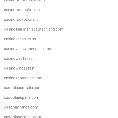
casinorodeoslots.es
casinorodeoslots.it
casinotalismaniadeutschland.com
casinovacasino.us
casinovacasinoespana.com
casinowestace.it
casinowinbeatz.it
casinozercanada.com
casoolaaustralia.com
casoolaespana.com
casoolafrance.com
casoolaportugal.com