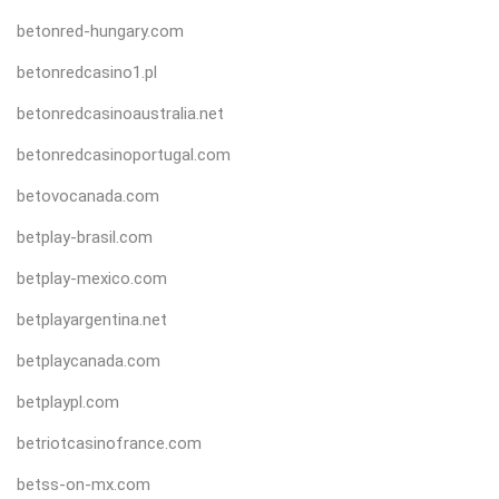
betonred-hungary.com
betonredcasino1.pl
betonredcasinoaustralia.net
betonredcasinoportugal.com
betovocanada.com
betplay-brasil.com
betplay-mexico.com
betplayargentina.net
betplaycanada.com
betplaypl.com
betriotcasinofrance.com
betss-on-mx.com