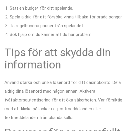
Sätt en budget för ditt spelande.
Spela aldrig för att försöka vinna tillbaka förlorade pengar.
Ta regelbundna pauser från spelandet.
Sök hjälp om du känner att du har problem.
Tips för att skydda din
information
Använd starka och unika lösenord för ditt casinokonto. Dela
aldrig dina lösenord med någon annan. Aktivera
tvåfaktorsautentisering för att öka säkerheten. Var försiktig
med att klicka på länkar i e-postmeddelanden eller
textmeddelanden från okända källor.