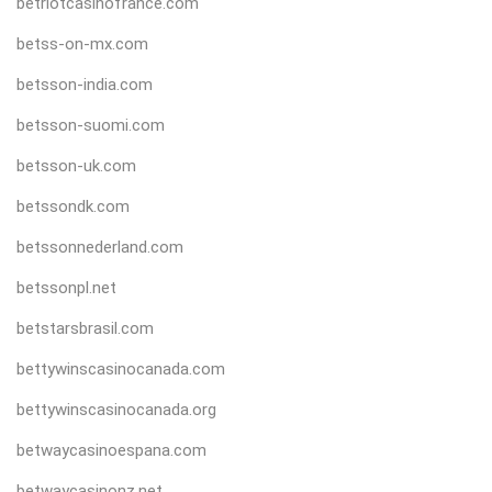
betriotcasinofrance.com
betss-on-mx.com
betsson-india.com
betsson-suomi.com
betsson-uk.com
betssondk.com
betssonnederland.com
betssonpl.net
betstarsbrasil.com
bettywinscasinocanada.com
bettywinscasinocanada.org
betwaycasinoespana.com
betwaycasinonz.net