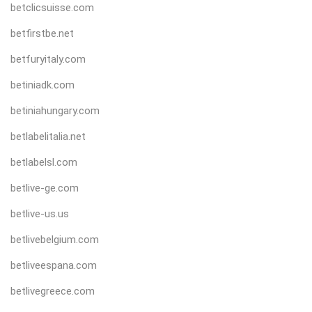
betclicsuisse.com
betfirstbe.net
betfuryitaly.com
betiniadk.com
betiniahungary.com
betlabelitalia.net
betlabelsl.com
betlive-ge.com
betlive-us.us
betlivebelgium.com
betliveespana.com
betlivegreece.com