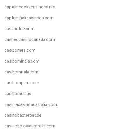
captaincookscasinoca.net
captainjackcasinoca.com
casabetde.com
cashedcasinocanada.com
casibomes.com
casibomindia.com
casibomitaly.com
casibomperu.com
casibomus.us
casiniacasinoaustralia.com
casinobaxterbet.de
casinobossyaustralia.com