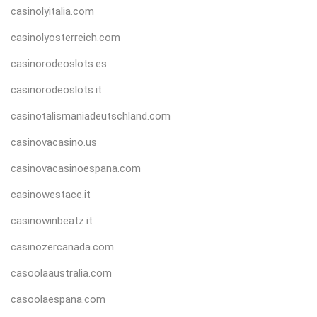
casinolyitalia.com
casinolyosterreich.com
casinorodeoslots.es
casinorodeoslots.it
casinotalismaniadeutschland.com
casinovacasino.us
casinovacasinoespana.com
casinowestace.it
casinowinbeatz.it
casinozercanada.com
casoolaaustralia.com
casoolaespana.com