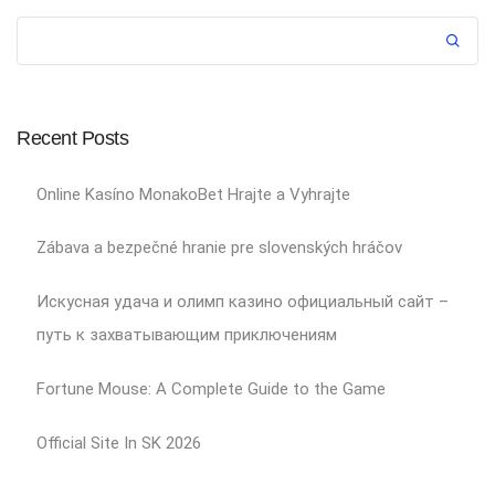
Recent Posts
Online Kasíno MonakoBet Hrajte a Vyhrajte
Zábava a bezpečné hranie pre slovenských hráčov
Искусная удача и олимп казино официальный сайт –
путь к захватывающим приключениям
Fortune Mouse: A Complete Guide to the Game
Official Site In SK 2026