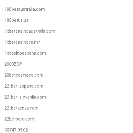
188betaustralia.com
188betus.us
1xbetcasinoaustralia.com
1xbetcasinoca.net
1xcasinoespana.com
2000ZDP
20betcasinoca.com
22-bet-espana.com
22-bet-slovenija.com
22-betkenya.com
22betperu.com
30747 05.02