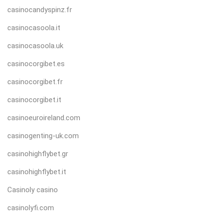
casinocandyspinz.fr
casinocasoola.it
casinocasoola.uk
casinocorgibet.es
casinocorgibet.fr
casinocorgibet.it
casinoeuroireland.com
casinogenting-uk.com
casinohighflybet.gr
casinohighflybet.it
Casinoly casino
casinolyfi.com