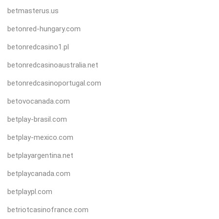
betmasterus.us
betonred-hungary.com
betonredcasino1.pl
betonredcasinoaustralia.net
betonredcasinoportugal.com
betovocanada.com
betplay-brasil.com
betplay-mexico.com
betplayargentina.net
betplaycanada.com
betplaypl.com
betriotcasinofrance.com