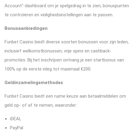
Account"-dashboard om je spelgedrag in te zien, bonuspunten
te controleren en veiligheidsinstellingen aan te passen.
Bonusaanbiedingen
Funbet Casino biedt diverse soorten bonussen voor zijn leden,
inclusief welkomstbonussen, vrije spins en cashback-
promoties. Bij het inschrijven ontvang je een startbonus van
100% op de eerste inleg tot maximaal €200.
Geldinzamelingsmethodes
Funbet Casino biedt een ruime keuze aan betaalmiddelen om
geld op- of af te nemen, waaronder:
iDEAL
PayPal