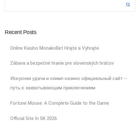
Recent Posts
Online Kasíno MonakoBet Hrajte a Vyhrajte
Zábava a bezpečné hranie pre slovenských hráčov
Искусная удача и олимп казино официальный сайт –
путь к захватывающим приключениям
Fortune Mouse: A Complete Guide to the Game
Official Site In SK 2026