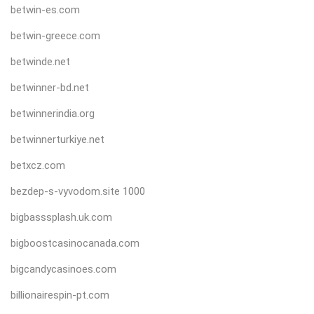
betwin-es.com
betwin-greece.com
betwinde.net
betwinner-bd.net
betwinnerindia.org
betwinnerturkiye.net
betxcz.com
bezdep-s-vyvodom.site 1000
bigbasssplash.uk.com
bigboostcasinocanada.com
bigcandycasinoes.com
billionairespin-pt.com