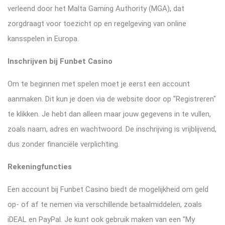
verleend door het Malta Gaming Authority (MGA), dat
zorgdraagt voor toezicht op en regelgeving van online
kansspelen in Europa.
Inschrijven bij Funbet Casino
Om te beginnen met spelen moet je eerst een account
aanmaken. Dit kun je doen via de website door op "Registreren"
te klikken. Je hebt dan alleen maar jouw gegevens in te vullen,
zoals naam, adres en wachtwoord. De inschrijving is vrijblijvend,
dus zonder financiële verplichting.
Rekeningfuncties
Een account bij Funbet Casino biedt de mogelijkheid om geld
op- of af te nemen via verschillende betaalmiddelen, zoals
iDEAL en PayPal. Je kunt ook gebruik maken van een "My