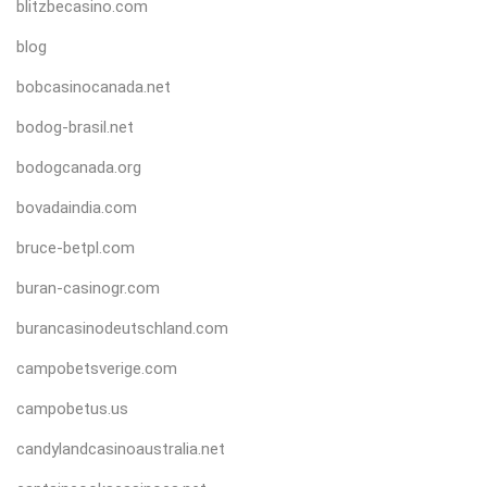
blitzbecasino.com
blog
bobcasinocanada.net
bodog-brasil.net
bodogcanada.org
bovadaindia.com
bruce-betpl.com
buran-casinogr.com
burancasinodeutschland.com
campobetsverige.com
campobetus.us
candylandcasinoaustralia.net