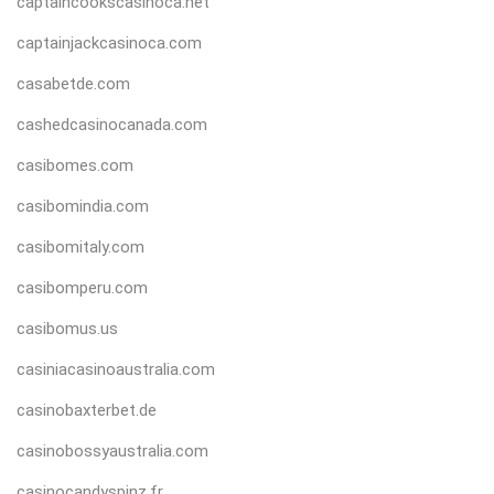
captaincookscasinoca.net
captainjackcasinoca.com
casabetde.com
cashedcasinocanada.com
casibomes.com
casibomindia.com
casibomitaly.com
casibomperu.com
casibomus.us
casiniacasinoaustralia.com
casinobaxterbet.de
casinobossyaustralia.com
casinocandyspinz.fr