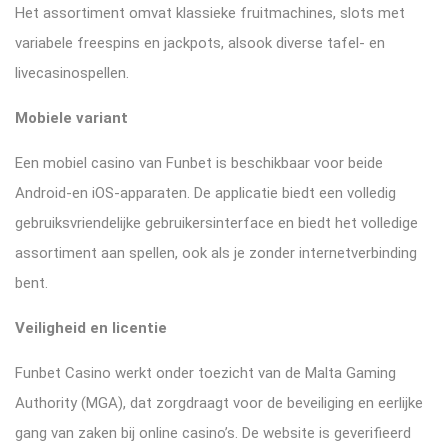
Het assortiment omvat klassieke fruitmachines, slots met
variabele freespins en jackpots, alsook diverse tafel- en
livecasinospellen.
Mobiele variant
Een mobiel casino van Funbet is beschikbaar voor beide
Android-en iOS-apparaten. De applicatie biedt een volledig
gebruiksvriendelijke gebruikersinterface en biedt het volledige
assortiment aan spellen, ook als je zonder internetverbinding
bent.
Veiligheid en licentie
Funbet Casino werkt onder toezicht van de Malta Gaming
Authority (MGA), dat zorgdraagt voor de beveiliging en eerlijke
gang van zaken bij online casino’s. De website is geverifieerd