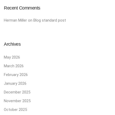
Recent Comments
Herman Miller
on
Blog standard post
Archives
May 2026
March 2026
February 2026
January 2026
December 2025
November 2025
October 2025