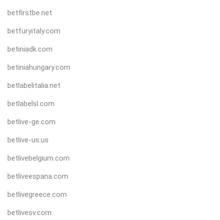
betfirstbe.net
betfuryitaly.com
betiniadk.com
betiniahungary.com
betlabelitalia.net
betlabelsl.com
betlive-ge.com
betlive-us.us
betlivebelgium.com
betliveespana.com
betlivegreece.com
betlivesv.com