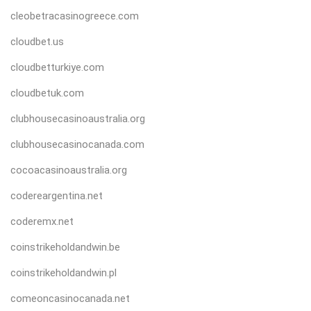
cleobetracasinogreece.com
cloudbet.us
cloudbetturkiye.com
cloudbetuk.com
clubhousecasinoaustralia.org
clubhousecasinocanada.com
cocoacasinoaustralia.org
codereargentina.net
coderemx.net
coinstrikeholdandwin.be
coinstrikeholdandwin.pl
comeoncasinocanada.net