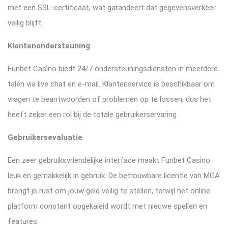
met een SSL-certificaat, wat garandeert dat gegevensverkeer
veilig blijft.
Klantenondersteuning
Funbet Casino biedt 24/7 ondersteuningsdiensten in meerdere
talen via live chat en e-mail. Klantenservice is beschikbaar om
vragen te beantwoorden of problemen op te lossen, dus het
heeft zeker een rol bij de totale gebruikerservaring.
Gebruikersevaluatie
Een zeer gebruiksvriendelijke interface maakt Funbet Casino
leuk en gemakkelijk in gebruik. De betrouwbare licentie van MGA
brengt je rust om jouw geld veilig te stellen, terwijl het online
platform constant opgekaleid wordt met nieuwe spellen en
features.