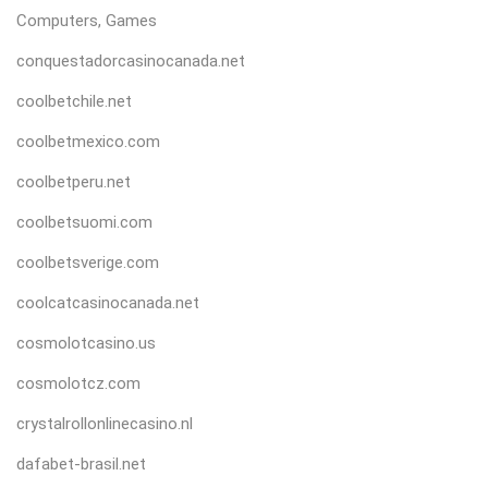
Computers, Games
conquestadorcasinocanada.net
coolbetchile.net
coolbetmexico.com
coolbetperu.net
coolbetsuomi.com
coolbetsverige.com
coolcatcasinocanada.net
cosmolotcasino.us
cosmolotcz.com
crystalrollonlinecasino.nl
dafabet-brasil.net