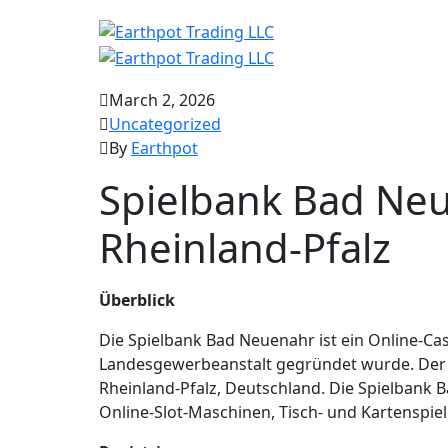
March 2, 2026
Uncategorized
By
Earthpot
Spielbank Bad Neu
Rheinland-Pfalz
Überblick
Die Spielbank Bad Neuenahr ist ein Online-Cas
Landesgewerbeanstalt gegründet wurde. Der Ha
Rheinland-Pfalz, Deutschland. Die Spielbank B
Online-Slot-Maschinen, Tisch- und Kartenspiel