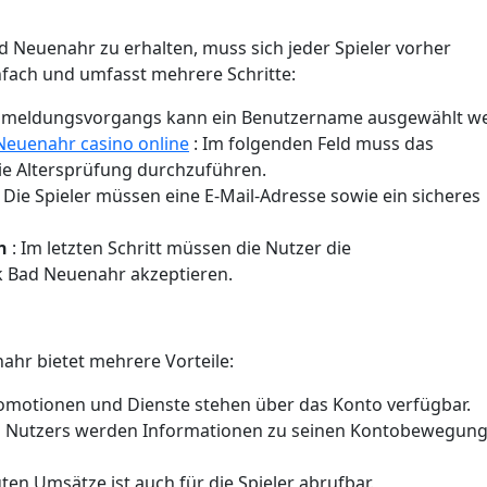
d Neuenahr zu erhalten, muss sich jeder Spieler vorher
infach und umfasst mehrere Schritte:
nmeldungsvorgangs kann ein Benutzername ausgewählt w
Neuenahr casino online
: Im folgenden Feld muss das
e Altersprüfung durchzuführen.
: Die Spieler müssen eine E-Mail-Adresse sowie ein sicheres
en
: Im letzten Schritt müssen die Nutzer die
 Bad Neuenahr akzeptieren.
ahr bietet mehrere Vorteile:
 Promotionen und Dienste stehen über das Konto verfügbar.
des Nutzers werden Informationen zu seinen Kontobewegung
igten Umsätze ist auch für die Spieler abrufbar.