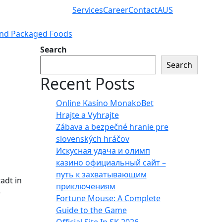
Services
Career
Contact
AUS
 and Packaged Foods
Search
Search
Recent Posts
Online Kasíno MonakoBet
Hrajte a Vyhrajte
Zábava a bezpečné hranie pre
slovenských hráčov
Искусная удача и олимп
казино официальный сайт –
путь к захватывающим
adt in
приключениям
e
Fortune Mouse: A Complete
Guide to the Game