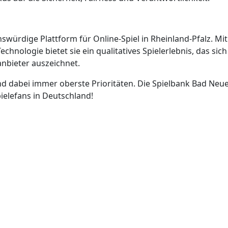
swürdige Plattform für Online-Spiel in Rheinland-Pfalz. Mit
hnologie bietet sie ein qualitatives Spielerlebnis, das sic
nbieter auszeichnet.
ind dabei immer oberste Prioritäten. Die Spielbank Bad Neu
pielefans in Deutschland!