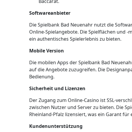
Baccarat.
Softwareanbieter
Die Spielbank Bad Neuenahr nutzt die Softwa
Online-Spielangebote. Die Spielflächen und 
ein authentisches Spielerlebnis zu bieten.
Mobile Version
Die mobilen Apps der Spielbank Bad Neuenahr
auf die Angebote zuzugreifen. Die Designanp
Bedienung.
Sicherheit und Lizenzen
Der Zugang zum Online-Casino ist SSL-versch
zwischen Nutzer und Server zu bieten. Die S
Rheinland-Pfalz lizensiert, was ein Garant für
Kundenunterstützung