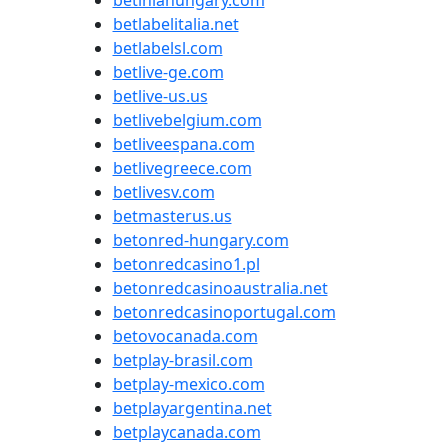
betiniahungary.com
betlabelitalia.net
betlabelsl.com
betlive-ge.com
betlive-us.us
betlivebelgium.com
betliveespana.com
betlivegreece.com
betlivesv.com
betmasterus.us
betonred-hungary.com
betonredcasino1.pl
betonredcasinoaustralia.net
betonredcasinoportugal.com
betovocanada.com
betplay-brasil.com
betplay-mexico.com
betplayargentina.net
betplaycanada.com