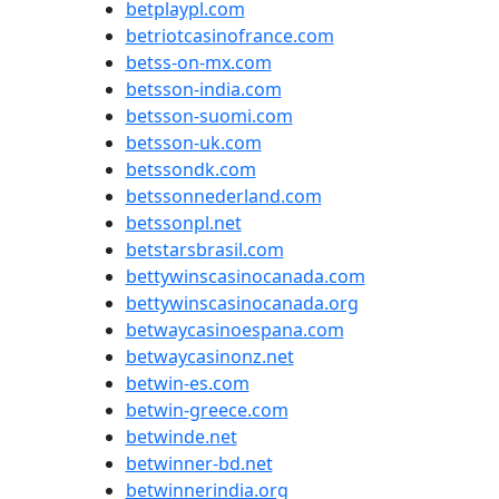
betplaypl.com
betriotcasinofrance.com
betss-on-mx.com
betsson-india.com
betsson-suomi.com
betsson-uk.com
betssondk.com
betssonnederland.com
betssonpl.net
betstarsbrasil.com
bettywinscasinocanada.com
bettywinscasinocanada.org
betwaycasinoespana.com
betwaycasinonz.net
betwin-es.com
betwin-greece.com
betwinde.net
betwinner-bd.net
betwinnerindia.org