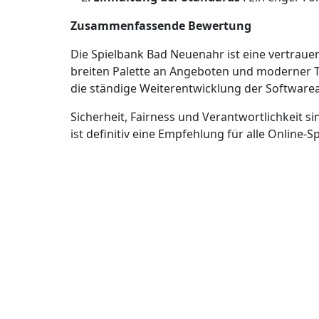
Zusammenfassende Bewertung
Die Spielbank Bad Neuenahr ist eine vertrauen
breiten Palette an Angeboten und moderner Tec
die ständige Weiterentwicklung der Softwarea
Sicherheit, Fairness und Verantwortlichkeit s
ist definitiv eine Empfehlung für alle Online-S