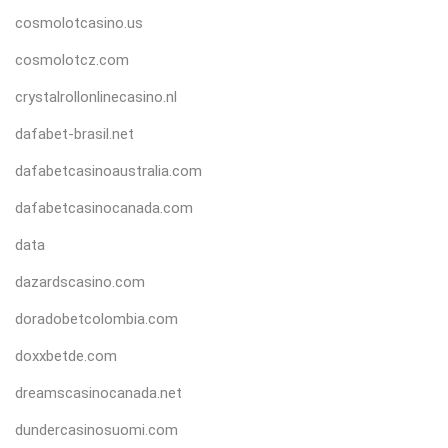
cosmolotcasino.us
cosmolotcz.com
crystalrollonlinecasino.nl
dafabet-brasil.net
dafabetcasinoaustralia.com
dafabetcasinocanada.com
data
dazardscasino.com
doradobetcolombia.com
doxxbetde.com
dreamscasinocanada.net
dundercasinosuomi.com