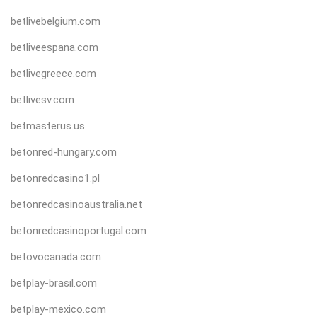
betlivebelgium.com
betliveespana.com
betlivegreece.com
betlivesv.com
betmasterus.us
betonred-hungary.com
betonredcasino1.pl
betonredcasinoaustralia.net
betonredcasinoportugal.com
betovocanada.com
betplay-brasil.com
betplay-mexico.com