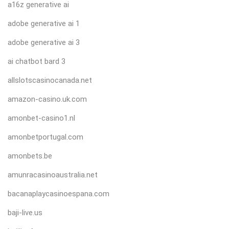
a16z generative ai
adobe generative ai 1
adobe generative ai 3
ai chatbot bard 3
allslotscasinocanada.net
amazon-casino.uk.com
amonbet-casino1.nl
amonbetportugal.com
amonbets.be
amunracasinoaustralia.net
bacanaplaycasinoespana.com
baji-live.us