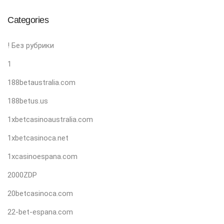
Categories
! Без рубрики
1
188betaustralia.com
188betus.us
1xbetcasinoaustralia.com
1xbetcasinoca.net
1xcasinoespana.com
2000ZDP
20betcasinoca.com
22-bet-espana.com