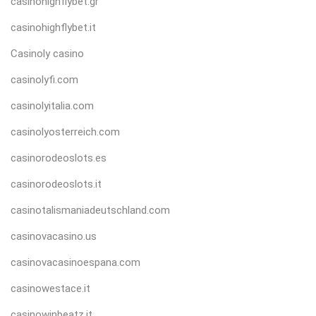
casinohighflybet.gr
casinohighflybet.it
Casinoly casino
casinolyfi.com
casinolyitalia.com
casinolyosterreich.com
casinorodeoslots.es
casinorodeoslots.it
casinotalismaniadeutschland.com
casinovacasino.us
casinovacasinoespana.com
casinowestace.it
casinowinbeatz.it