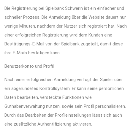
Die Registrierung bei Spielbank Schwerin ist ein einfacher und
schneller Prozess. Die Anmeldung über die Website dauert nur
wenige Minuten, nachdem der Nutzer sich registriert hat. Nach
einer erfolgreichen Registrierung wird dem Kunden eine
Bestätigungs-E-Mail von der Spielbank zugeteilt, damit diese
ihre E-Mails bestätigen kann.
Benutzerkonto und Profil
Nach einer erfolgreichen Anmeldung verfügt der Spieler über
ein abgerundetes Kontrollsystem. Er kann seine persönlichen
Daten bearbeiten, versteckte Funktionen wie
Guthabenverwaltung nutzen, sowie sein Profil personalisieren.
Durch das Bearbeiten der Profileinstellungen lässt sich auch
eine zusätzliche Authentifizierung aktivieren.