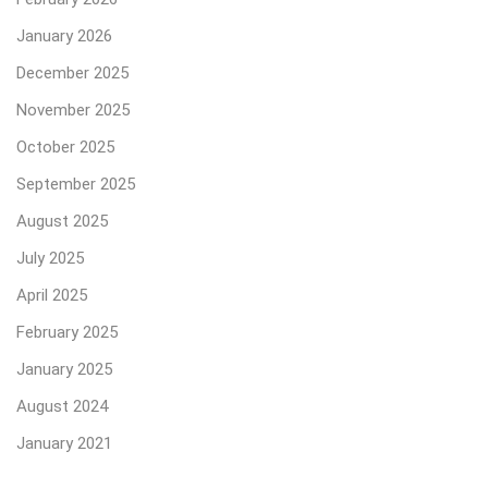
January 2026
December 2025
November 2025
October 2025
September 2025
August 2025
July 2025
April 2025
February 2025
January 2025
August 2024
January 2021