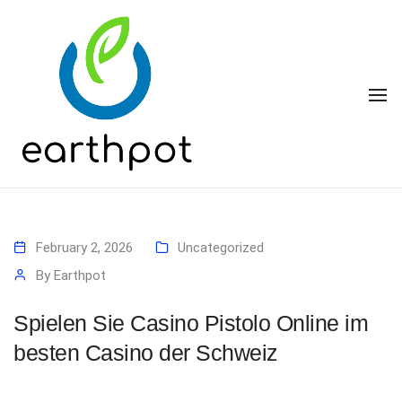
To
February 2, 2026
Uncategorized
By
Earthpot
Spielen Sie Casino Pistolo Online im
besten Casino der Schweiz