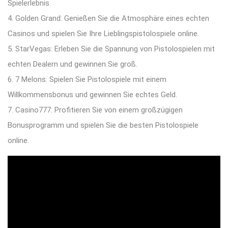
Spielerlebnis.
4. Golden Grand: Genießen Sie die Atmosphäre eines echten
Casinos und spielen Sie Ihre Lieblingspistolospiele online.
5. StarVegas: Erleben Sie die Spannung von Pistolospielen mit
echten Dealern und gewinnen Sie groß.
6. 7 Melons: Spielen Sie Pistolospiele mit einem
Willkommensbonus und gewinnen Sie echtes Geld.
7. Casino777: Profitieren Sie von einem großzügigen
Bonusprogramm und spielen Sie die besten Pistolospiele
online.