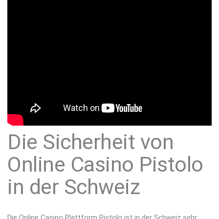
Die Sicherheit von
Online Casino Pistolo
in der Schweiz
Die Online Casino Plattform Pistolo ist in der Schweiz sehr