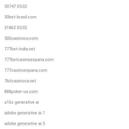
30747 05.02
30bet-brasil.com
31862 05.02
500casinoca.com
777bet-india.net
777betcasinoespana.com
777casinoespana.com
7bitcasinoca.net
888poker-us.com
a16z generative ai
adobe generative ai 1
adobe generative ai 3