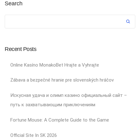
Search
Recent Posts
Online Kasíno MonakoBet Hrajte a Vyhrajte
Zábava a bezpečné hranie pre slovenských hráčov
Искусная удача и олимп казино официальный сайт –
путь к захватывающим приключениям
Fortune Mouse: A Complete Guide to the Game
Official Site In SK 2026