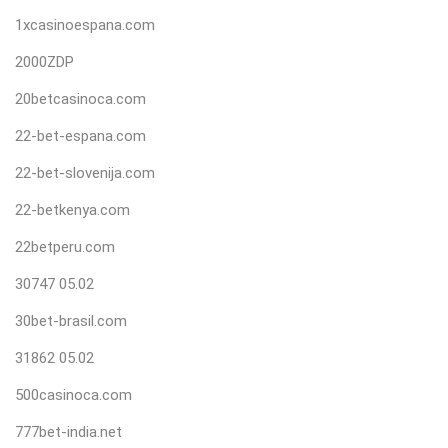
1xcasinoespana.com
2000ZDP
20betcasinoca.com
22-bet-espana.com
22-bet-slovenija.com
22-betkenya.com
22betperu.com
30747 05.02
30bet-brasil.com
31862 05.02
500casinoca.com
777bet-india.net