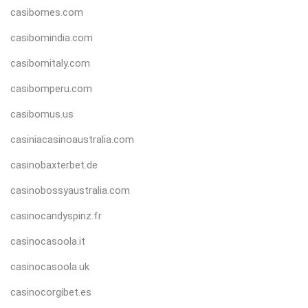
casibomes.com
casibomindia.com
casibomitaly.com
casibomperu.com
casibomus.us
casiniacasinoaustralia.com
casinobaxterbet.de
casinobossyaustralia.com
casinocandyspinz.fr
casinocasoola.it
casinocasoola.uk
casinocorgibet.es