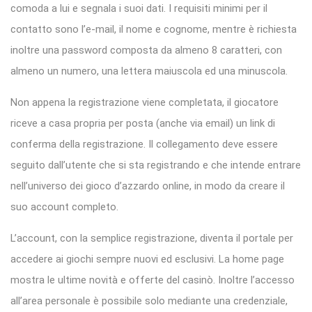
comoda a lui e segnala i suoi dati. I requisiti minimi per il
contatto sono l’e-mail, il nome e cognome, mentre è richiesta
inoltre una password composta da almeno 8 caratteri, con
almeno un numero, una lettera maiuscola ed una minuscola.
Non appena la registrazione viene completata, il giocatore
riceve a casa propria per posta (anche via email) un link di
conferma della registrazione. Il collegamento deve essere
seguito dall’utente che si sta registrando e che intende entrare
nell’universo dei gioco d’azzardo online, in modo da creare il
suo account completo.
L’account, con la semplice registrazione, diventa il portale per
accedere ai giochi sempre nuovi ed esclusivi. La home page
mostra le ultime novità e offerte del casinò. Inoltre l’accesso
all’area personale è possibile solo mediante una credenziale,