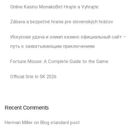
Online Kasíno MonakoBet Hrajte a Vyhrajte
Zábava a bezpečné hranie pre slovenských hráčov
Искусная удача и олимп казино официальный сайт –
путь к захватывающим приключениям
Fortune Mouse: A Complete Guide to the Game
Official Site In SK 2026
Recent Comments
Herman Miller
on
Blog standard post