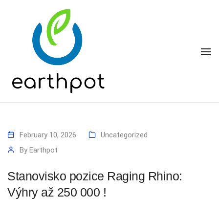
To
February 10, 2026
Uncategorized
By
Earthpot
Stanovisko pozice Raging Rhino:
Výhry až 250 000 !