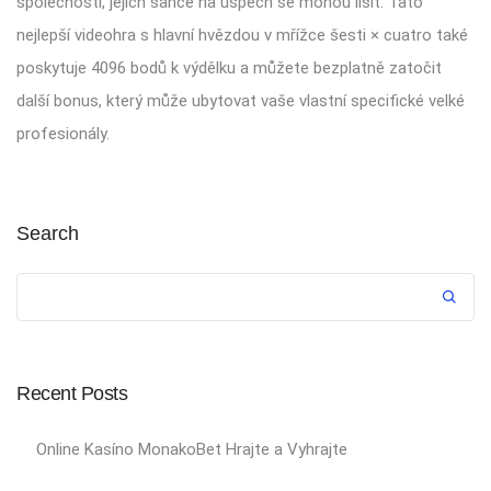
společností, jejich šance na úspěch se mohou lišit. Tato
nejlepší videohra s hlavní hvězdou v mřížce šesti × cuatro také
poskytuje 4096 bodů k výdělku a můžete bezplatně zatočit
další bonus, který může ubytovat vaše vlastní specifické velké
profesionály.
Search
Recent Posts
Online Kasíno MonakoBet Hrajte a Vyhrajte