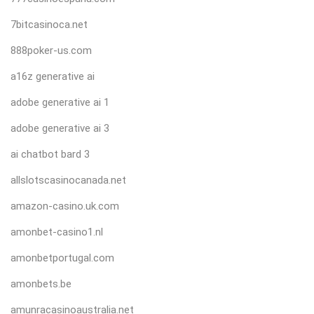
7bitcasinoca.net
888poker-us.com
a16z generative ai
adobe generative ai 1
adobe generative ai 3
ai chatbot bard 3
allslotscasinocanada.net
amazon-casino.uk.com
amonbet-casino1.nl
amonbetportugal.com
amonbets.be
amunracasinoaustralia.net