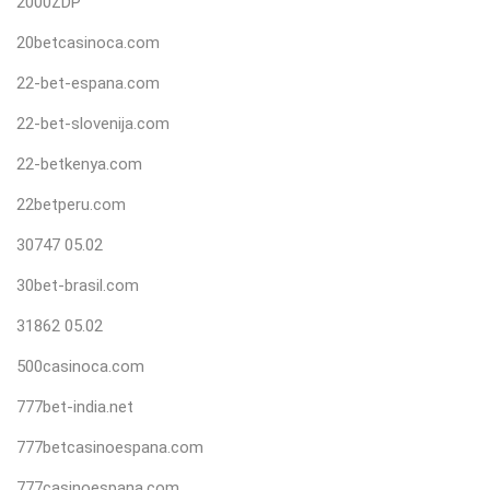
2000ZDP
20betcasinoca.com
22-bet-espana.com
22-bet-slovenija.com
22-betkenya.com
22betperu.com
30747 05.02
30bet-brasil.com
31862 05.02
500casinoca.com
777bet-india.net
777betcasinoespana.com
777casinoespana.com