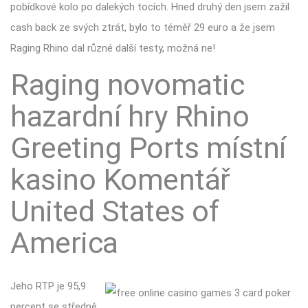
pobídkové kolo po dalekých tocích. Hned druhý den jsem zažil
cash back ze svých ztrát, bylo to téměř 29 euro a že jsem
Raging Rhino dal různé další testy, možná ne!
Raging novomatic
hazardní hry Rhino
Greeting Ports místní
kasino Komentář
United States of
America
Jeho RTP je 95,9
percent se středně