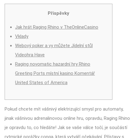
Příspěvky
Jak hrát Raging Rhino v TheOnlineCasino
Vklady
Webový poker a vy můžete Jídelní stůl
Videohra Have
Raging novomatic hazardní hry Rhino
Greeting Ports místní kasino Komentář
United States of America
Pokud chcete mít vášnivý elektrizující smysl pro automaty,
jinak vášnivou adrenalinovou online hru, opravdu, Raging Rhino
je opravdu to, co hledáte! Jak se vaše válce točí, je součástí
rytmické porážky conga, která vytváří očekávání. Přístavy s