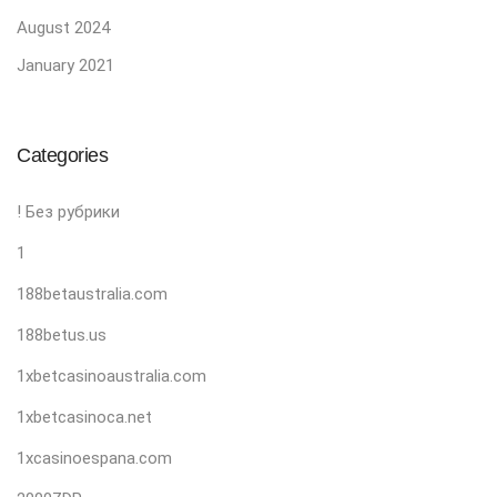
August 2024
January 2021
Categories
! Без рубрики
1
188betaustralia.com
188betus.us
1xbetcasinoaustralia.com
1xbetcasinoca.net
1xcasinoespana.com