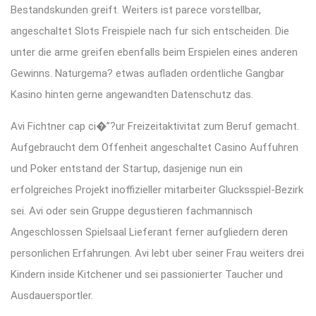
Bestandskunden greift. Weiters ist parece vorstellbar,
angeschaltet Slots Freispiele nach fur sich entscheiden. Die
unter die arme greifen ebenfalls beim Erspielen eines anderen
Gewinns. Naturgema? etwas aufladen ordentliche Gangbar
Kasino hinten gerne angewandten Datenschutz das.
Avi Fichtner cap ci�”?ur Freizeitaktivitat zum Beruf gemacht.
Aufgebraucht dem Offenheit angeschaltet Casino Auffuhren
und Poker entstand der Startup, dasjenige nun ein
erfolgreiches Projekt inoffizieller mitarbeiter Glucksspiel-Bezirk
sei. Avi oder sein Gruppe degustieren fachmannisch
Angeschlossen Spielsaal Lieferant ferner aufgliedern deren
personlichen Erfahrungen. Avi lebt uber seiner Frau weiters drei
Kindern inside Kitchener und sei passionierter Taucher und
Ausdauersportler.