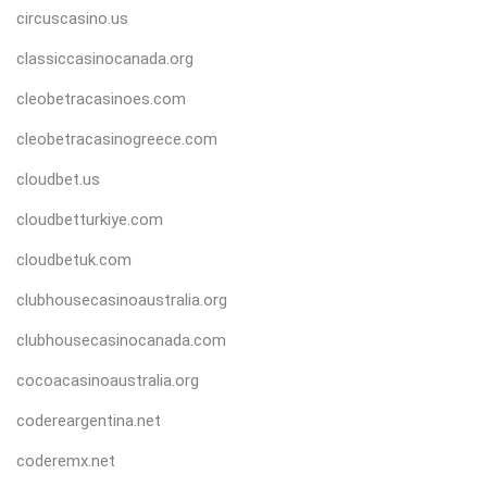
circuscasino.us
classiccasinocanada.org
cleobetracasinoes.com
cleobetracasinogreece.com
cloudbet.us
cloudbetturkiye.com
cloudbetuk.com
clubhousecasinoaustralia.org
clubhousecasinocanada.com
cocoacasinoaustralia.org
codereargentina.net
coderemx.net