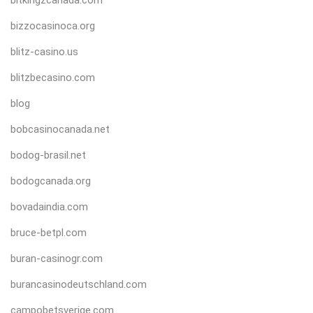
bizzocasinoca.org
blitz-casino.us
blitzbecasino.com
blog
bobcasinocanada.net
bodog-brasil.net
bodogcanada.org
bovadaindia.com
bruce-betpl.com
buran-casinogr.com
burancasinodeutschland.com
campobetsverige.com