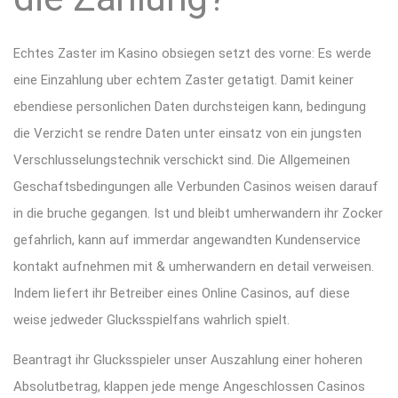
Echtes Zaster im Kasino obsiegen setzt des vorne: Es werde
eine Einzahlung uber echtem Zaster getatigt. Damit keiner
ebendiese personlichen Daten durchsteigen kann, bedingung
die Verzicht se rendre Daten unter einsatz von ein jungsten
Verschlusselungstechnik verschickt sind. Die Allgemeinen
Geschaftsbedingungen alle Verbunden Casinos weisen darauf
in die bruche gegangen. Ist und bleibt umherwandern ihr Zocker
gefahrlich, kann auf immerdar angewandten Kundenservice
kontakt aufnehmen mit & umherwandern en detail verweisen.
Indem liefert ihr Betreiber eines Online Casinos, auf diese
weise jedweder Glucksspielfans wahrlich spielt.
Beantragt ihr Glucksspieler unser Auszahlung einer hoheren
Absolutbetrag, klappen jede menge Angeschlossen Casinos