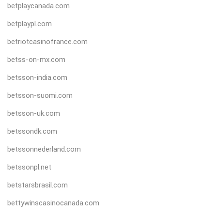
betplaycanada.com
betplaypl.com
betriotcasinofrance.com
betss-on-mx.com
betsson-india.com
betsson-suomi.com
betsson-uk.com
betssondk.com
betssonnederland.com
betssonpl.net
betstarsbrasil.com
bettywinscasinocanada.com