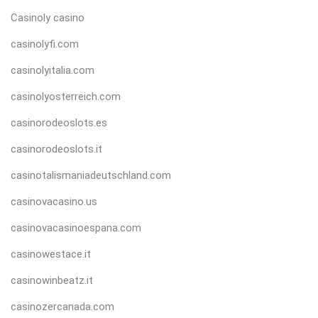
Casinoly casino
casinolyfi.com
casinolyitalia.com
casinolyosterreich.com
casinorodeoslots.es
casinorodeoslots.it
casinotalismaniadeutschland.com
casinovacasino.us
casinovacasinoespana.com
casinowestace.it
casinowinbeatz.it
casinozercanada.com