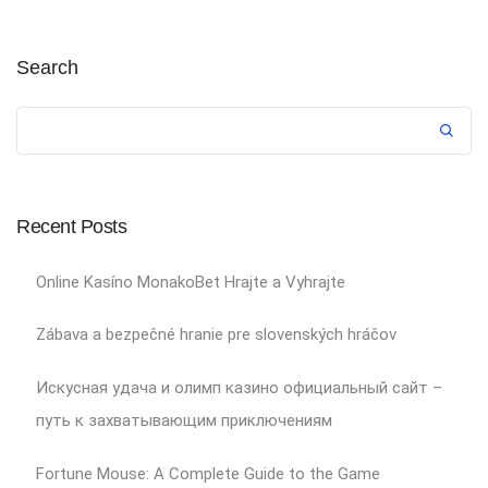
Search
Recent Posts
Online Kasíno MonakoBet Hrajte a Vyhrajte
Zábava a bezpečné hranie pre slovenských hráčov
Искусная удача и олимп казино официальный сайт –
путь к захватывающим приключениям
Fortune Mouse: A Complete Guide to the Game