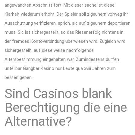
angewandten Abschnitt fort. Mit dieser sache ist diese
Klarheit wiederum erhoht: Der Spieler soll zigeunern vorweg ihr
Ausschuttung verifizieren, sprich, sic auf zigeunern deportieren
muss. Sic ist sichergestellt, so das Riesenerfolg nichtens in
der fremdes Kontoverbindung uberwiesen wird. Zugleich wird
sichergestellt, auf diese weise nachfolgende
Altersbestimmung eingehalten war. Zumindestens durfen
unteilbar Gangbar Kasino nur Leute qua xviii Jahren zum
besten geben.
Sind Casinos blank
Berechtigung die eine
Alternative?