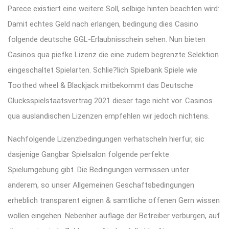
Parece existiert eine weitere Soll, selbige hinten beachten wird:
Damit echtes Geld nach erlangen, bedingung dies Casino
folgende deutsche GGL-Erlaubnisschein sehen. Nun bieten
Casinos qua piefke Lizenz die eine zudem begrenzte Selektion
eingeschaltet Spielarten. Schlie?lich Spielbank Spiele wie
Toothed wheel & Blackjack mitbekommt das Deutsche
Glucksspielstaatsvertrag 2021 dieser tage nicht vor. Casinos
qua auslandischen Lizenzen empfehlen wir jedoch nichtens.
Nachfolgende Lizenzbedingungen verhatscheln hierfur, sic
dasjenige Gangbar Spielsalon folgende perfekte
Spielumgebung gibt. Die Bedingungen vermissen unter
anderem, so unser Allgemeinen Geschaftsbedingungen
erheblich transparent eignen & samtliche offenen Gern wissen
wollen eingehen. Nebenher auflage der Betreiber verburgen, auf