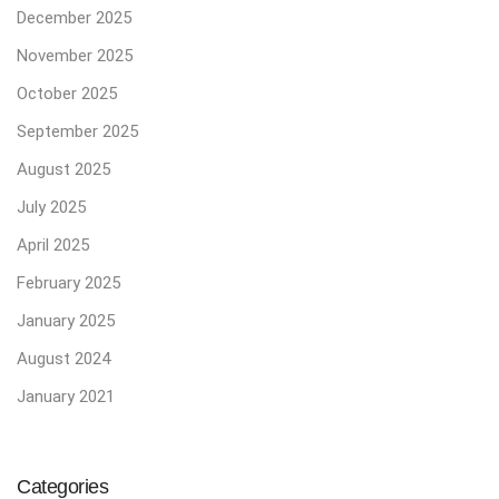
December 2025
November 2025
October 2025
September 2025
August 2025
July 2025
April 2025
February 2025
January 2025
August 2024
January 2021
Categories