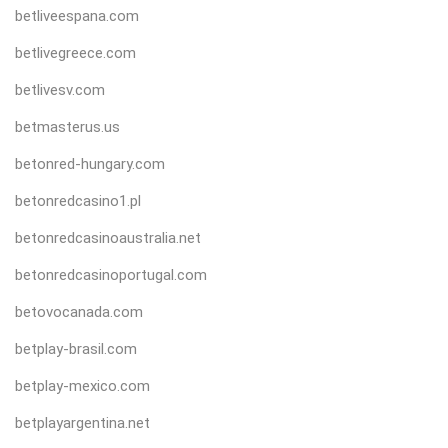
betliveespana.com
betlivegreece.com
betlivesv.com
betmasterus.us
betonred-hungary.com
betonredcasino1.pl
betonredcasinoaustralia.net
betonredcasinoportugal.com
betovocanada.com
betplay-brasil.com
betplay-mexico.com
betplayargentina.net