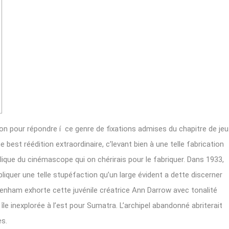
on pour répondre í ce genre de fixations admises du chapitre de jeu
 best réédition extraordinaire, c’levant bien à une telle fabrication
que du cinémascope qui on chérirais pour le fabriquer.
Dans 1933,
quer une telle stupéfaction qu’un large évident a dette discerner
Denham exhorte cette juvénile créatrice Ann Darrow avec tonalité
île inexplorée à l’est pour Sumatra. L’archipel abandonné abriterait
es.