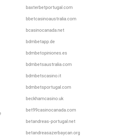
baxterbetportugal.com
bbetcasinoaustralia.com
bcasinocanada.net
bdmbetapp.de
bdmbetopiniones.es
bdmbetsaustralia.com
bdmbetscasino.it
bdmbetsportugal.com
beckhamcasino.uk
bet99casinocanada.com
betandreas-portugal.net
betandreasazerbaycan.org