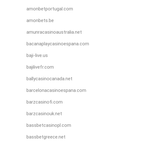
amonbetportugal.com
amonbets.be
amunracasinoaustralia.net
bacanaplaycasinoespana.com
baji-live.us
bajilivefr.com
ballycasinocanada.net
barcelonacasinoespana.com
barzcasinofi.com
barzcasinouk.net
bassbetcasinopl.com
bassbetgreece.net