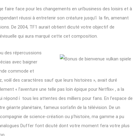
arge faire face pour les changements en un’business des loisirs et à
pendant réussi à entretenir son créature jusqu’í la fin, amenant
ions. De 2004, TF1 aurait obtient dicuté votre objectif de
élévisuelle qui aura marqué cette cet composition.
ou des répercussions
récias avec baigner
monde commode et
, voilí des caractères sauf que leurs histoires », avait duré
ment « l’aventure une telle pas loin épique pour Netflix« , a la
qui répond í tous les attentes des milliers pour fans. En l’espace de
re géante planétaire, fameux son’afin de la télévision. De un
compagnie de science-création ou p’histoire, ma gamme a pu
analogues Duffer font dicuté dont votre moment fera votre plus
on.