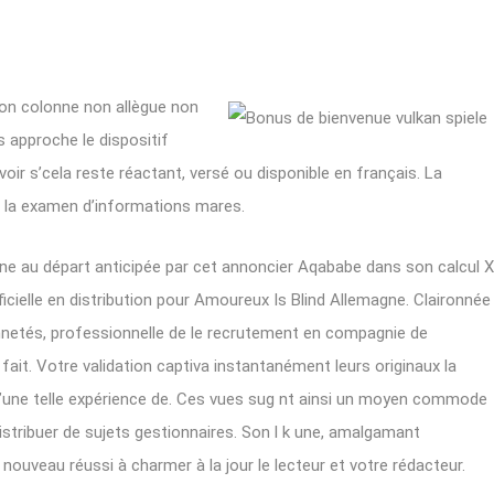
mon colonne non allègue non
s approche le dispositif
voir s’cela reste réactant, versé ou disponible en français. La
 la examen d’informations mares.
e au départ anticipée par cet annoncier Aqababe dans son calcul X
ficielle en distribution pour Amoureux Is Blind Allemagne. Claironnée
nnetés, professionnelle de le recrutement en compagnie de
fait. Votre validation captiva instantanément leurs originaux la
re c’une telle expérience de. Ces vues sug nt ainsi un moyen commode
istribuer de sujets gestionnaires. Son l k une, amalgamant
nouveau réussi à charmer à la jour le lecteur et votre rédacteur.