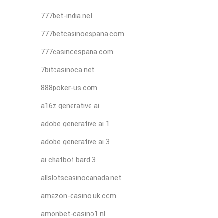
777bet-india.net
777betcasinoespana.com
777casinoespana.com
7bitcasinoca.net
888poker-us.com
a16z generative ai
adobe generative ai 1
adobe generative ai 3
ai chatbot bard 3
allslotscasinocanada.net
amazon-casino.uk.com
amonbet-casino1.nl