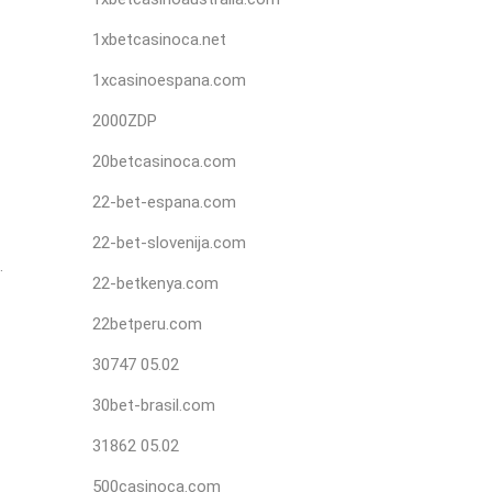
1xbetcasinoca.net
1xcasinoespana.com
2000ZDP
20betcasinoca.com
22-bet-espana.com
22-bet-slovenija.com
.
22-betkenya.com
22betperu.com
30747 05.02
30bet-brasil.com
31862 05.02
500casinoca.com