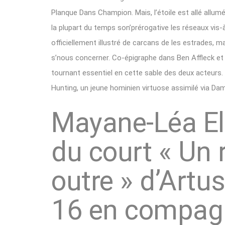
Planque Dans Champion. Mais, l’étoile est allé allu
la plupart du temps son’prérogative les réseaux vis-à
officiellement illustré de carcans de les estrades, m
s’nous concerner. Co-épigraphe dans Ben Affleck et
tournant essentiel en cette sable des deux acteurs. A
Hunting, un jeune hominien virtuose assimilé via Damo
Mayane-Léa El
du court « Un 
outre » d’Artu
16 en compagn