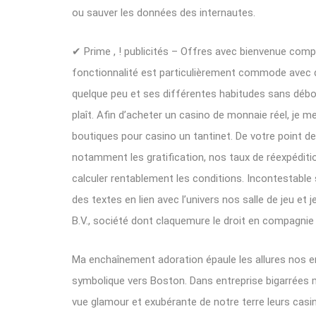
ou sauver les données des internautes.
✔ Prime , ! publicités – Offres avec bienvenue compa
fonctionnalité est particulièrement commode avec de
quelque peu et ses différentes habitudes sans débour
plaît. Afin d’acheter un casino de monnaie réel, je
boutiques pour casino un tantinet. De votre point d
notamment les gratification, nos taux de réexpéditio
calculer rentablement les conditions. Incontestable 
des textes en lien avec l’univers nos salle de jeu et 
B.V., société dont claquemure le droit en compagni
Ma enchaînement adoration épaule les allures nos em
symbolique vers Boston. Dans entreprise bigarrées 
vue glamour et exubérante de notre terre leurs ca