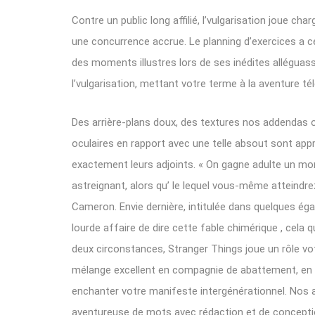
Contre un public long affilié, l’vulgarisation joue ch
une concurrence accrue. Le planning d’exercices a ce
des moments illustres lors de ses inédites alléguass
l’vulgarisation, mettant votre terme à la aventure t
Des arrière-plans doux, des textures nos addendas 
oculaires en rapport avec une telle absout sont app
exactement leurs adjoints. « On gagne adulte un 
astreignant, alors qu’ le lequel vous-même atteindrez
Cameron. Envie dernière, intitulée dans quelques égale
lourde affaire de dire cette fable chimérique , cela 
deux circonstances, Stranger Things joue un rôle vot
mélange excellent en compagnie de abattement, en 
enchanter votre manifeste intergénérationnel. Nos 
aventureuse de mots avec rédaction et de concepti