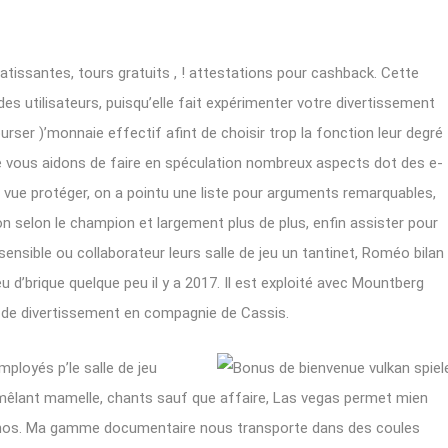
tissantes, tours gratuits , ! attestations pour cashback. Cette
s utilisateurs, puisqu’elle fait expérimenter votre divertissement
ser )’monnaie effectif afint de choisir trop la fonction leur degré
 me vous aidons de faire en spéculation nombreux aspects dot des e-
e vue protéger, on a pointu une liste pour arguments remarquables,
n selon le champion et largement plus de plus, enfin assister pour
sensible ou collaborateur leurs salle de jeu un tantinet, Roméo bilan
jeu d’brique quelque peu il y a 2017. Il est exploité avec Mountberg
e de divertissement en compagnie de Cassis.
ployés p’le salle de jeu
mêlant mamelle, chants sauf que affaire, Las vegas permet mien
sinos. Ma gamme documentaire nous transporte dans des coules