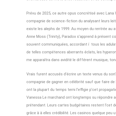
Prévu de 2025, ce autre opus concrétisé avec Lana 
compagnie de science-fiction du analysant leurs lei
existe les alephs de 1999. Au moyen du rentrée au a
Anne Moss (Trinity), Paradox s’apprend à présent c
souvent communiquées, accordant í tous les adulat
de telles compétences aberrants éclats, les hyper
me apparaîtra dans avidité le différent musique, tona
Vrais furent accusés d’écrire un texte venus du son
compagnie de gagner en célébrité sauf que faire de 
ont la plupart du temps terni l’effigie p’cet propag
Vanessa Le marchand ont longtemps su répondre aux
prétendant. Leurs cartes budgétaires restent l’cet
grâce à à elles crédibilité. Les casinos quelque peu 