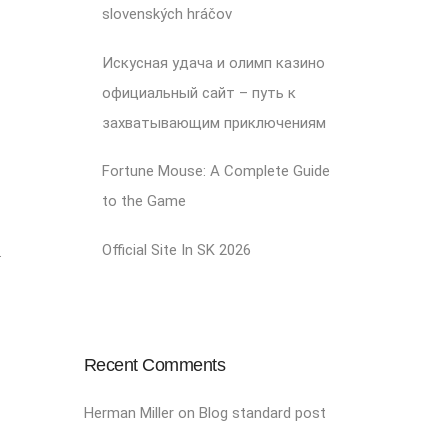
slovenských hráčov
Искусная удача и олимп казино
официальный сайт – путь к
захватывающим приключениям
Fortune Mouse: A Complete Guide
to the Game
Official Site In SK 2026
.
Recent Comments
Herman Miller
on
Blog standard post