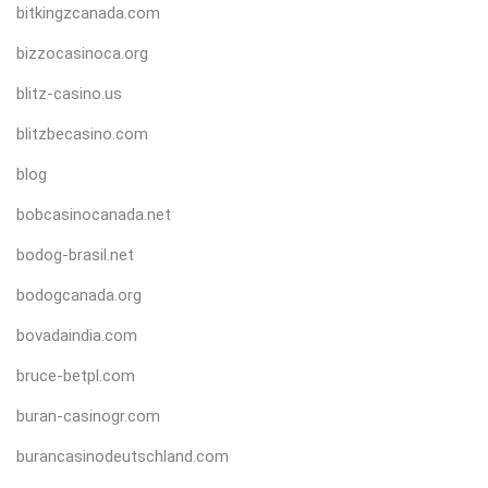
bitkingzcanada.com
bizzocasinoca.org
blitz-casino.us
blitzbecasino.com
blog
bobcasinocanada.net
bodog-brasil.net
bodogcanada.org
bovadaindia.com
bruce-betpl.com
buran-casinogr.com
burancasinodeutschland.com