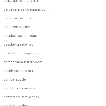
ballycasinocanada.net
barcelonacasinoespana.com
barzcasinofi.com
barzcasinouk.net
bassbetcasinopl.com
bassbetgreece.net
baxterbetportugal.com
bbetcasinoaustralia.com
bcasinocanada.net
bdmbetapp.de
bdmbetopiniones.es
bdmbetsaustralia.com
bdmbetscasino.it