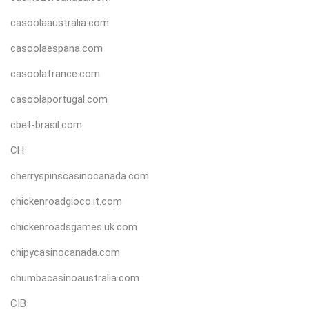
casoolaaustralia.com
casoolaespana.com
casoolafrance.com
casoolaportugal.com
cbet-brasil.com
CH
cherryspinscasinocanada.com
chickenroadgioco.it.com
chickenroadsgames.uk.com
chipycasinocanada.com
chumbacasinoaustralia.com
CIB