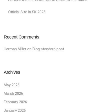
Official Site In SK 2026
Recent Comments
Herman Miller
on
Blog standard post
Archives
May 2026
March 2026
February 2026
January 2026