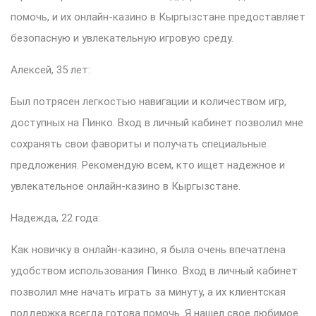
помочь, и их онлайн-казино в Кыргызстане предоставляет
безопасную и увлекательную игровую среду.
Алексей, 35 лет:
Был потрясен легкостью навигации и количеством игр,
доступных на Пинко. Вход в личный кабинет позволил мне
сохранять свои фавориты и получать специальные
предложения. Рекомендую всем, кто ищет надежное и
увлекательное онлайн-казино в Кыргызстане.
Надежда, 22 года:
Как новичку в онлайн-казино, я была очень впечатлена
удобством использования Пинко. Вход в личный кабинет
позволил мне начать играть за минуту, а их клиентская
поддержка всегда готова помочь. Я нашел свое любимое