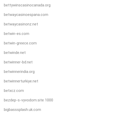
bettywinscasinocanada.org
betwaycasinoespana.com
betwaycasinonz.net
betwin-es.com
betwin-greece.com
betwinde.net
betwinner-bd.net
betwinnerindia.org
betwinnerturkiye.net
betxcz.com
bezdep-s-vyvodom.site 1000
bigbasssplash.uk.com