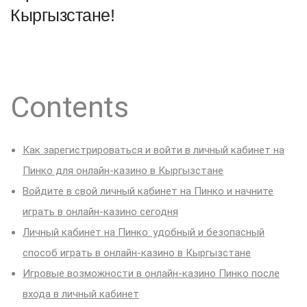
Кыргызстане!
Contents
Как зарегистрироваться и войти в личный кабинет на
Пинко для онлайн-казино в Кыргызстане
Войдите в свой личный кабинет на Пинко и начните
играть в онлайн-казино сегодня
Личный кабинет на Пинко: удобный и безопасный
способ играть в онлайн-казино в Кыргызстане
Игровые возможности в онлайн-казино Пинко после
входа в личный кабинет