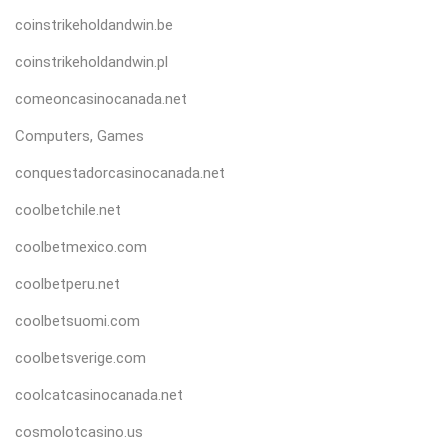
coinstrikeholdandwin.be
coinstrikeholdandwin.pl
comeoncasinocanada.net
Computers, Games
conquestadorcasinocanada.net
coolbetchile.net
coolbetmexico.com
coolbetperu.net
coolbetsuomi.com
coolbetsverige.com
coolcatcasinocanada.net
cosmolotcasino.us