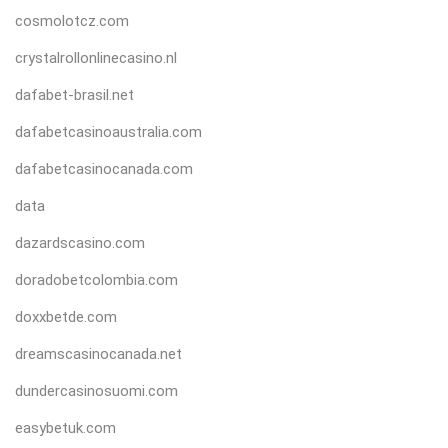
cosmolotcz.com
crystalrollonlinecasino.nl
dafabet-brasil.net
dafabetcasinoaustralia.com
dafabetcasinocanada.com
data
dazardscasino.com
doradobetcolombia.com
doxxbetde.com
dreamscasinocanada.net
dundercasinosuomi.com
easybetuk.com