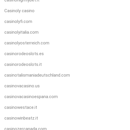
casinohighflybet.it
Casinoly casino
casinolyfi.com
casinolyitalia.com
casinolyosterreich.com
casinorodeoslots.es
casinorodeoslots.it
casinotalismaniadeutschland.com
casinovacasino.us
casinovacasinoespana.com
casinowestace.it
casinowinbeatz.it
casinozercanada.com