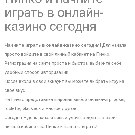
играть в онлайн-
казино сегодня
Начните играть в онлайн-казино сегодня!
Для начала
просто войдите в свой личный кабинет на Пинко.
Регистрация на сайте проста и быстра, выберите себе
удобный способ авторизации.
После входа в свой аккаунт вы можете выбрать игру на
свое вкус.
На Пинко представлен широкий выбор онлайн-игр: poker,
roulette, blackjack и многое другое.
Сегодня – день начала вашей удачи, войдите в свой
личный кабинет на Пинко и начните играть!