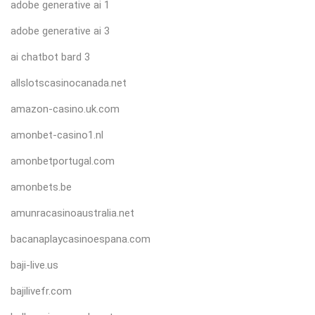
adobe generative ai 1
adobe generative ai 3
ai chatbot bard 3
allslotscasinocanada.net
amazon-casino.uk.com
amonbet-casino1.nl
amonbetportugal.com
amonbets.be
amunracasinoaustralia.net
bacanaplaycasinoespana.com
baji-live.us
bajilivefr.com