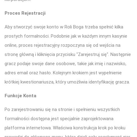
Proces Rejestracji
Aby stworzyć swoje konto w Roli Boga trzeba spełnić kilka
prostych formalności. Podobnie jak w każdym innym kasynie
online, proces rejestracyjny rozpoczyna się od wejścia na
stronę główną i kliknięcia przycisku "Zarejestruj się". Następnie
gracz podaje swoje dane osobowe, takie jak imię i nazwisko,
adres email oraz hasło. Kolejnym krokiem jest wypełnienie
krótkiej kwestionariusza, który umożliwia identyfikację gracza.
Funkcje Konta
Po zarejestrowaniu się na stronie i spełnieniu wszystkich
formalności dostępna jest specjalnie zaprojektowana
platforma internetowa. Właściwa konstrukcja krok po kroku
prowadzi do głównego menu, które dzieli cały asortyment gier