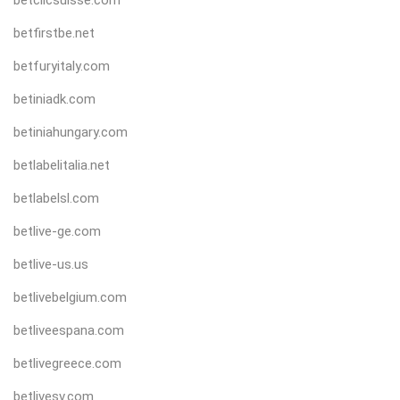
betfirstbe.net
betfuryitaly.com
betiniadk.com
betiniahungary.com
betlabelitalia.net
betlabelsl.com
betlive-ge.com
betlive-us.us
betlivebelgium.com
betliveespana.com
betlivegreece.com
betlivesv.com