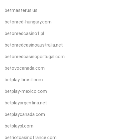
betmasterus.us
betonred-hungary.com
betonredcasino1.pl
betonredcasinoaustralia.net
betonredcasinoportugal.com
betovocanada.com
betplay-brasil.com
betplay-mexico.com
betplayargentina.net
betplaycanada.com
betplaypl.com
betriotcasinofrance.com