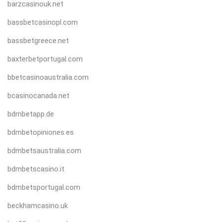
barzcasinouk.net
bassbetcasinopl.com
bassbetgreece.net
baxterbetportugal.com
bbetcasinoaustralia.com
bcasinocanada.net
bdmbetapp.de
bdmbetopiniones.es
bdmbetsaustralia.com
bdmbetscasino.it
bdmbetsportugal.com
beckhamcasino.uk