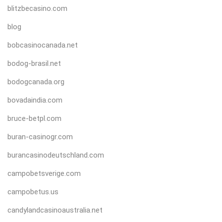
blitzbecasino.com
blog
bobcasinocanada.net
bodog-brasil.net
bodogcanada.org
bovadaindia.com
bruce-betpl.com
buran-casinogr.com
burancasinodeutschland.com
campobetsverige.com
campobetus.us
candylandcasinoaustralia.net