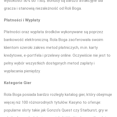
wysokości 50% do 150$. Bonusy są bardzo atrakcyjne dla
gracza i stanowią niezależność od Roli Boga.
Płatności i Wypłaty
Płatności oraz wypłata środków wykonywane są poprzez
bankowość elektroniczną. Rola Boga zaoferowała swoim
klientom szeroki zakres metod płatniczych, m.in. karty
kredytowe, e-portfela i przelewy online. Oczywiście nie jest to
pełny wybór wszystkich dostępnych metod zapłaty i
wypłacania pieniędzy.
Kategorie Gier
Rola Boga posiada bardzo rozległy katalog gier, który obejmuje
więcej niż 100 różnorodnych tytułów. Kasyno to oferuje:
popularne sloty takie jak Gonzo’s Quest czy Starburst; gry w