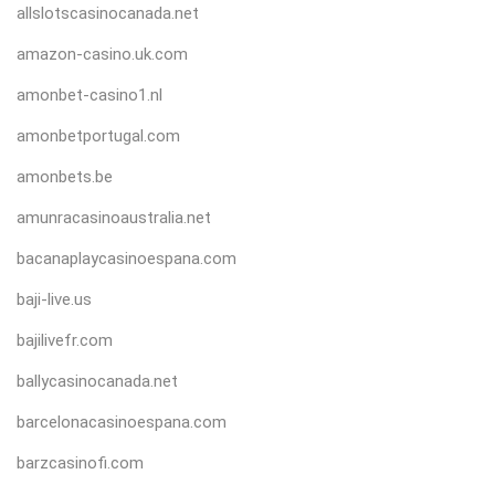
allslotscasinocanada.net
amazon-casino.uk.com
amonbet-casino1.nl
amonbetportugal.com
amonbets.be
amunracasinoaustralia.net
bacanaplaycasinoespana.com
baji-live.us
bajilivefr.com
ballycasinocanada.net
barcelonacasinoespana.com
barzcasinofi.com