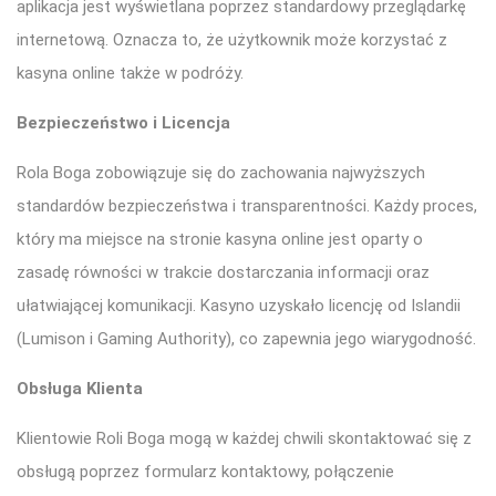
aplikacja jest wyświetlana poprzez standardowy przeglądarkę
internetową. Oznacza to, że użytkownik może korzystać z
kasyna online także w podróży.
Bezpieczeństwo i Licencja
Rola Boga zobowiązuje się do zachowania najwyższych
standardów bezpieczeństwa i transparentności. Każdy proces,
który ma miejsce na stronie kasyna online jest oparty o
zasadę równości w trakcie dostarczania informacji oraz
ułatwiającej komunikacji. Kasyno uzyskało licencję od Islandii
(Lumison i Gaming Authority), co zapewnia jego wiarygodność.
Obsługa Klienta
Klientowie Roli Boga mogą w każdej chwili skontaktować się z
obsługą poprzez formularz kontaktowy, połączenie