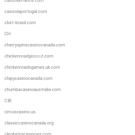
casoolafrance.com
casoolaportugal.com
cbet-brasil.com
CH
cherryspinscasinocanada.com
chickenroadgioco.it.com
chickenroadsgames.uk.com
chipycasinocanada.com
chumbacasinoaustralia.com
CIB
circuscasino.us
classiccasinocanada.org
cleobetracasinoes.com