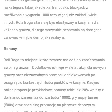
na kategorii, takie jak ruletka francuska, blackjack z
możliwością wygrania 1000 razy więcej niż zakład i wiele
innych. Rola Boga stara się być elastycznym kasynem dla
każdego gracza, dlatego wszystkie rozdawnia są dostępne
zarówno w trybie demo jak i realnym.
Bonusy
Roli Boga to miejsce, które zawsze ma coś do zaoferowania
swoim graczom. Dodatkowo istnieje wiele atrakcji dla nowych
graczy oraz niezawodnych promocji odblokowanych po
osiągnięciu konkretnych ilości punktów w kasynie. Kasyno
online proponuje przykładowe bonusy takie jak: 20% wpłaty z
dofinansowaniem aż do wartości 1000$, grymiący turniej
(500$) oraz specjalną promocję na pierwsze depozyt w