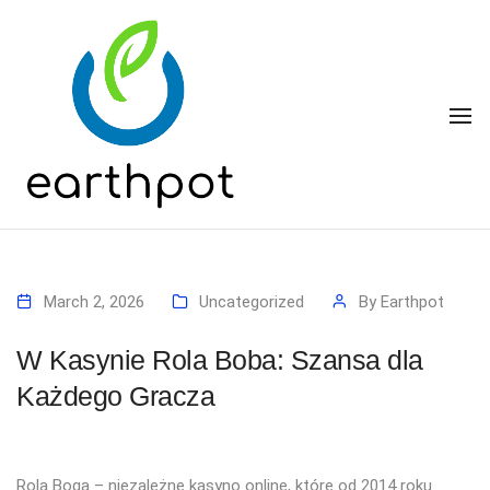
To
March 2, 2026
Uncategorized
By
Earthpot
W Kasynie Rola Boba: Szansa dla
Każdego Gracza
Rola Boga – niezależne kasyno online, które od 2014 roku