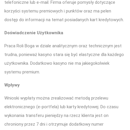
telefoniczne lub e-mail. Firma oferuje pomysły dotyczące
korzyści systemu premiowych i punktów oraz ma pełen
dostęp do informacji na temat posiadanych kart kredytowych.
Doświadczenie Użytkownika
Praca Roli Boga w dziale analitycznym oraz technicznym jest
trudna, ponieważ kasyno stara się być elastyczne dla każdego
użytkownika. Dodatkowo kasyno nie ma jakiegokolwiek
systemu premium.
Wpływy
Wnioski wypłaty można zrealizować metodą przelewu
elektronicznego (e-portfela) lub karty kredytowej. Do czasu
wykonania transferu pieniędzy na rzecz klienta jest on
chroniony przez 7 dni i otrzymuje dodatkowy numer