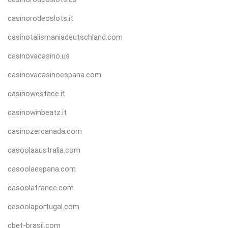
casinorodeoslots.it
casinotalismaniadeutschland.com
casinovacasino.us
casinovacasinoespana.com
casinowestace.it
casinowinbeatz.it
casinozercanada.com
casoolaaustralia.com
casoolaespana.com
casoolafrance.com
casoolaportugal.com
cbet-brasil.com