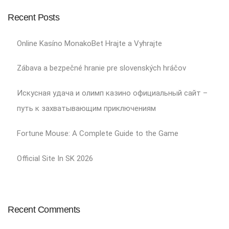
Recent Posts
Online Kasíno MonakoBet Hrajte a Vyhrajte
Zábava a bezpečné hranie pre slovenských hráčov
Искусная удача и олимп казино официальный сайт –
путь к захватывающим приключениям
Fortune Mouse: A Complete Guide to the Game
Official Site In SK 2026
Recent Comments