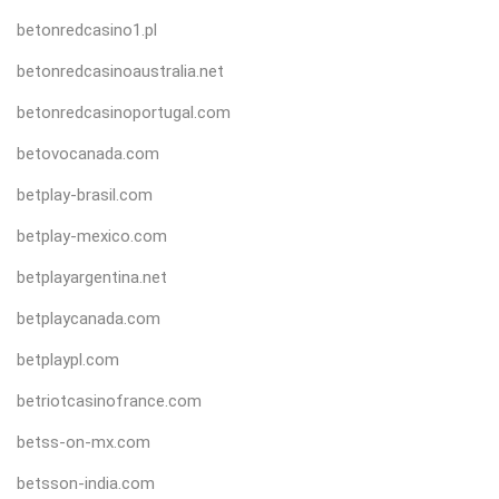
betonredcasino1.pl
betonredcasinoaustralia.net
betonredcasinoportugal.com
betovocanada.com
betplay-brasil.com
betplay-mexico.com
betplayargentina.net
betplaycanada.com
betplaypl.com
betriotcasinofrance.com
betss-on-mx.com
betsson-india.com