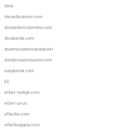
data
dazardscasino.com
doradobetcolombia.com
doxxbetde.com
dreamscasinocanada.net
dundercasinosuomi.com
easybetuk.com
EC
efbet-turkiye.com
efbet-us.us
efbetbe.com
efbetbulgaria.com