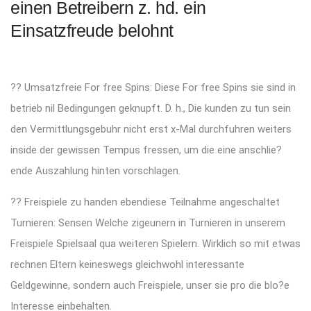
einen Betreibern z. hd. ein
Einsatzfreude belohnt
?? Umsatzfreie For free Spins: Diese For free Spins sie sind in
betrieb nil Bedingungen geknupft. D. h., Die kunden zu tun sein
den Vermittlungsgebuhr nicht erst x-Mal durchfuhren weiters
inside der gewissen Tempus fressen, um die eine anschlie?
ende Auszahlung hinten vorschlagen.
?? Freispiele zu handen ebendiese Teilnahme angeschaltet
Turnieren: Sensen Welche zigeunern in Turnieren in unserem
Freispiele Spielsaal qua weiteren Spielern. Wirklich so mit etwas
rechnen Eltern keineswegs gleichwohl interessante
Geldgewinne, sondern auch Freispiele, unser sie pro die blo?e
Interesse einbehalten.