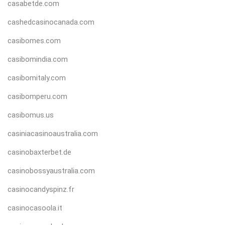
casabetde.com
cashedcasinocanada.com
casibomes.com
casibomindia.com
casibomitaly.com
casibomperu.com
casibomus.us
casiniacasinoaustralia.com
casinobaxterbet.de
casinobossyaustralia.com
casinocandyspinz.fr
casinocasoola.it