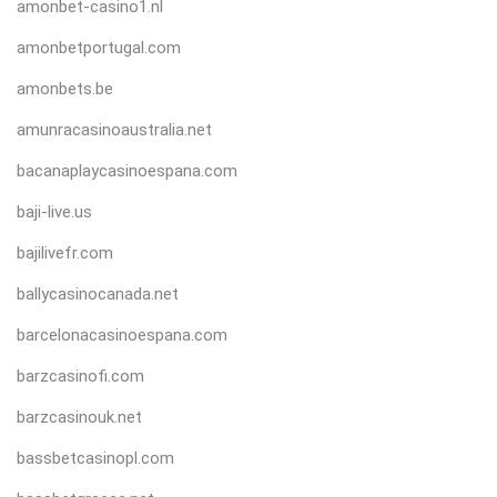
amonbet-casino1.nl
amonbetportugal.com
amonbets.be
amunracasinoaustralia.net
bacanaplaycasinoespana.com
baji-live.us
bajilivefr.com
ballycasinocanada.net
barcelonacasinoespana.com
barzcasinofi.com
barzcasinouk.net
bassbetcasinopl.com