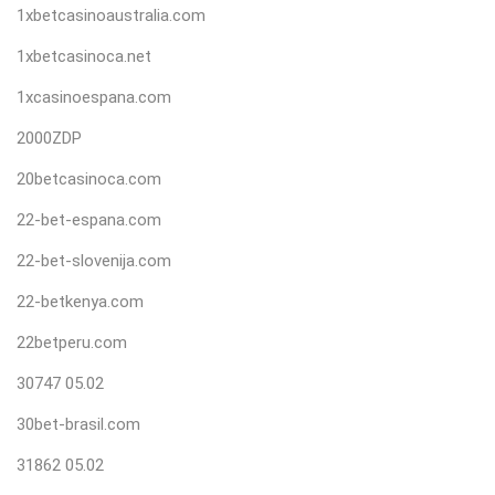
1xbetcasinoaustralia.com
1xbetcasinoca.net
1xcasinoespana.com
2000ZDP
20betcasinoca.com
22-bet-espana.com
22-bet-slovenija.com
22-betkenya.com
22betperu.com
30747 05.02
30bet-brasil.com
31862 05.02