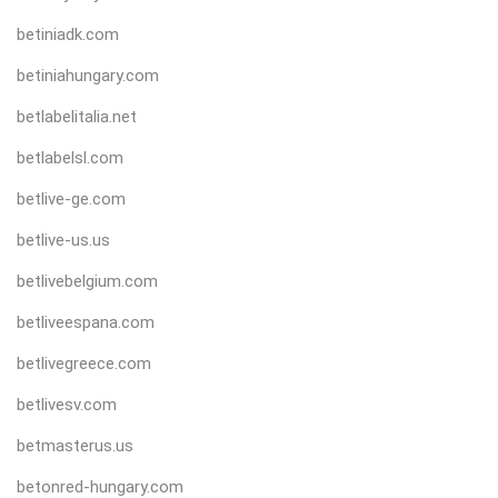
betiniadk.com
betiniahungary.com
betlabelitalia.net
betlabelsl.com
betlive-ge.com
betlive-us.us
betlivebelgium.com
betliveespana.com
betlivegreece.com
betlivesv.com
betmasterus.us
betonred-hungary.com