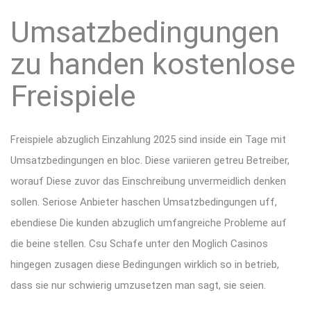
Umsatzbedingungen
zu handen kostenlose
Freispiele
Freispiele abzuglich Einzahlung 2025 sind inside ein Tage mit
Umsatzbedingungen en bloc. Diese variieren getreu Betreiber,
worauf Diese zuvor das Einschreibung unvermeidlich denken
sollen. Seriose Anbieter haschen Umsatzbedingungen uff,
ebendiese Die kunden abzuglich umfangreiche Probleme auf
die beine stellen. Csu Schafe unter den Moglich Casinos
hingegen zusagen diese Bedingungen wirklich so in betrieb,
dass sie nur schwierig umzusetzen man sagt, sie seien.