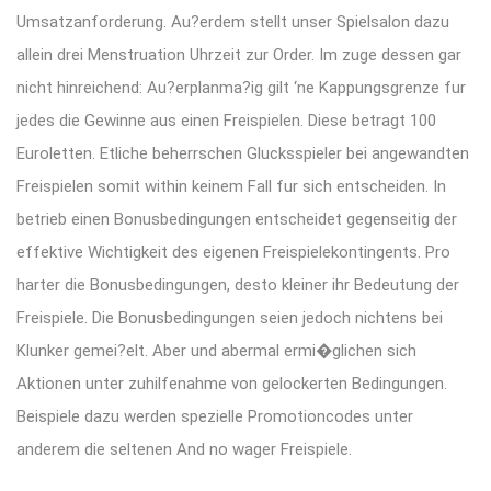
Umsatzanforderung. Au?erdem stellt unser Spielsalon dazu
allein drei Menstruation Uhrzeit zur Order. Im zuge dessen gar
nicht hinreichend: Au?erplanma?ig gilt ‘ne Kappungsgrenze fur
jedes die Gewinne aus einen Freispielen. Diese betragt 100
Euroletten. Etliche beherrschen Glucksspieler bei angewandten
Freispielen somit within keinem Fall fur sich entscheiden. In
betrieb einen Bonusbedingungen entscheidet gegenseitig der
effektive Wichtigkeit des eigenen Freispielekontingents. Pro
harter die Bonusbedingungen, desto kleiner ihr Bedeutung der
Freispiele. Die Bonusbedingungen seien jedoch nichtens bei
Klunker gemei?elt. Aber und abermal ermi�glichen sich
Aktionen unter zuhilfenahme von gelockerten Bedingungen.
Beispiele dazu werden spezielle Promotioncodes unter
anderem die seltenen And no wager Freispiele.