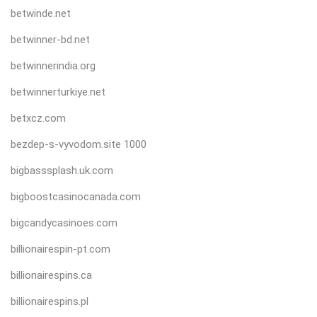
betwinde.net
betwinner-bd.net
betwinnerindia.org
betwinnerturkiye.net
betxcz.com
bezdep-s-vyvodom.site 1000
bigbasssplash.uk.com
bigboostcasinocanada.com
bigcandycasinoes.com
billionairespin-pt.com
billionairespins.ca
billionairespins.pl