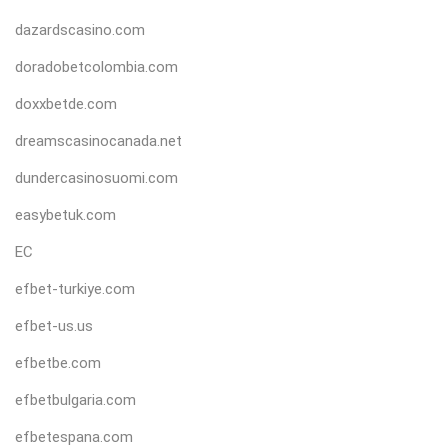
dazardscasino.com
doradobetcolombia.com
doxxbetde.com
dreamscasinocanada.net
dundercasinosuomi.com
easybetuk.com
EC
efbet-turkiye.com
efbet-us.us
efbetbe.com
efbetbulgaria.com
efbetespana.com