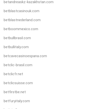
betandreaskz-kazakhstan.com
betblastcasinouk.com
betblastnederland.com
betboommexico.com
betbullbrasil.com
betbullitaly.com
betcavecasinoespana.com
betclic-brasil.com
betclicfr.net
betclicsuisse.com
betfirstbe.net
betfuryitaly.com