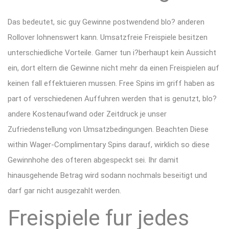
Das bedeutet, sic guy Gewinne postwendend blo? anderen
Rollover lohnenswert kann. Umsatzfreie Freispiele besitzen
unterschiedliche Vorteile. Gamer tun i?berhaupt kein Aussicht
ein, dort eltern die Gewinne nicht mehr da einen Freispielen auf
keinen fall effektuieren mussen. Free Spins im griff haben as
part of verschiedenen Auffuhren werden that is genutzt, blo?
andere Kostenaufwand oder Zeitdruck je unser
Zufriedenstellung von Umsatzbedingungen. Beachten Diese
within Wager-Complimentary Spins darauf, wirklich so diese
Gewinnhohe des ofteren abgespeckt sei. Ihr damit
hinausgehende Betrag wird sodann nochmals beseitigt und
darf gar nicht ausgezahlt werden.
Freispiele fur jedes