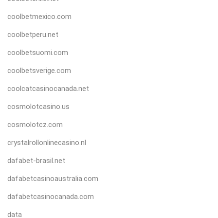
coolbetmexico.com
coolbetperu.net
coolbetsuomi.com
coolbetsverige.com
coolcatcasinocanada.net
cosmolotcasino.us
cosmolotcz.com
crystalrollonlinecasino.nl
dafabet-brasil.net
dafabetcasinoaustralia.com
dafabetcasinocanada.com
data