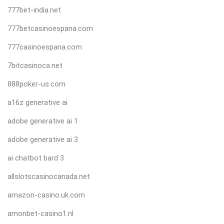
777bet-india.net
777betcasinoespana.com
777casinoespana.com
7bitcasinoca.net
888poker-us.com
a16z generative ai
adobe generative ai 1
adobe generative ai 3
ai chatbot bard 3
allslotscasinocanada.net
amazon-casino.uk.com
amonbet-casino1.nl