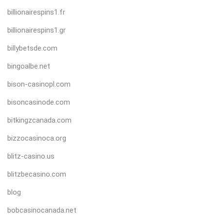
billionairespins1.fr
billionairespins1.gr
billybetsde.com
bingoalbe.net
bison-casinopl.com
bisoncasinode.com
bitkingzcanada.com
bizzocasinoca.org
blitz-casino.us
blitzbecasino.com
blog
bobcasinocanada.net