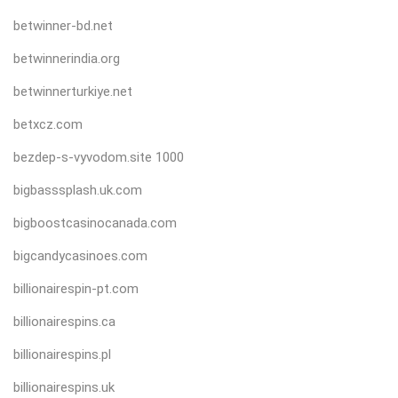
betwinner-bd.net
betwinnerindia.org
betwinnerturkiye.net
betxcz.com
bezdep-s-vyvodom.site 1000
bigbasssplash.uk.com
bigboostcasinocanada.com
bigcandycasinoes.com
billionairespin-pt.com
billionairespins.ca
billionairespins.pl
billionairespins.uk