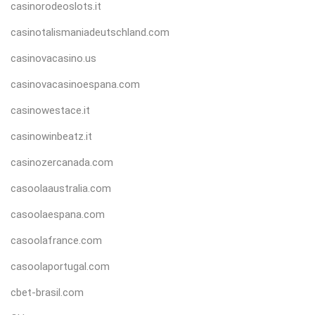
casinorodeoslots.it
casinotalismaniadeutschland.com
casinovacasino.us
casinovacasinoespana.com
casinowestace.it
casinowinbeatz.it
casinozercanada.com
casoolaaustralia.com
casoolaespana.com
casoolafrance.com
casoolaportugal.com
cbet-brasil.com