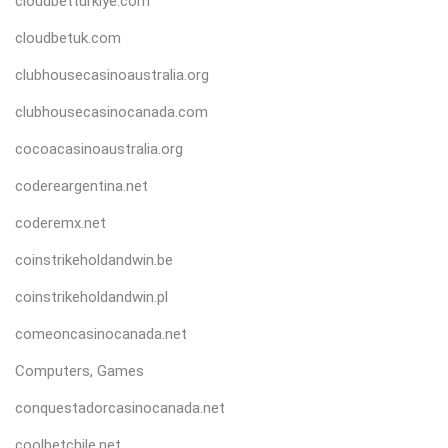
cloudbetturkiye.com
cloudbetuk.com
clubhousecasinoaustralia.org
clubhousecasinocanada.com
cocoacasinoaustralia.org
codereargentina.net
coderemx.net
coinstrikeholdandwin.be
coinstrikeholdandwin.pl
comeoncasinocanada.net
Computers, Games
conquestadorcasinocanada.net
coolbetchile.net