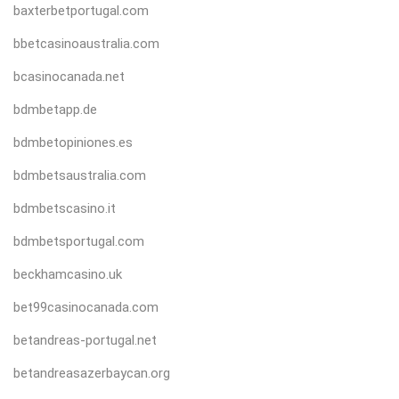
baxterbetportugal.com
bbetcasinoaustralia.com
bcasinocanada.net
bdmbetapp.de
bdmbetopiniones.es
bdmbetsaustralia.com
bdmbetscasino.it
bdmbetsportugal.com
beckhamcasino.uk
bet99casinocanada.com
betandreas-portugal.net
betandreasazerbaycan.org