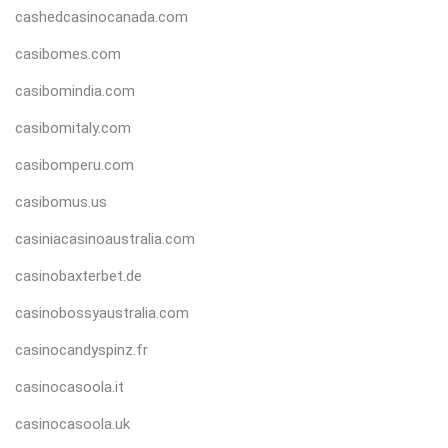
cashedcasinocanada.com
casibomes.com
casibomindia.com
casibomitaly.com
casibomperu.com
casibomus.us
casiniacasinoaustralia.com
casinobaxterbet.de
casinobossyaustralia.com
casinocandyspinz.fr
casinocasoola.it
casinocasoola.uk