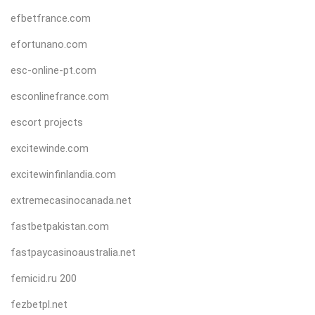
efbetfrance.com
efortunano.com
esc-online-pt.com
esconlinefrance.com
escort projects
excitewinde.com
excitewinfinlandia.com
extremecasinocanada.net
fastbetpakistan.com
fastpaycasinoaustralia.net
femicid.ru 200
fezbetpl.net