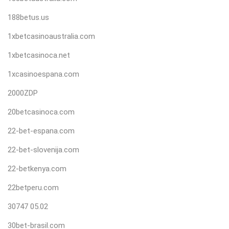
188betus.us
1xbetcasinoaustralia.com
1xbetcasinoca.net
1xcasinoespana.com
2000ZDP
20betcasinoca.com
22-bet-espana.com
22-bet-slovenija.com
22-betkenya.com
22betperu.com
30747 05.02
30bet-brasil.com