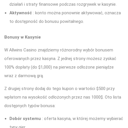
działań i straty finansowe podczas rozgrywek w kasynie.
Aktywność
: konto można ponownie aktywować, oznacza
to dostępność do bonusu powitalnego.
Bonusy w Kasynie
W Allwins Casino znajdziemy różnorodny wybór bonusem
oferowanych przez kasyna. Z jednej strony możesz zyskać
100% dopłaty (do $1,000) na pierwsze odłożone pieniądze
wraz z darmową grą.
Z drugiej strony dodaj do tego kupon o wartości $500 przy
wpłatom na wysokość odłożonych przez nas 1000$. Oto lista
dostępnych typów bonusa:
Dobór systemu
: oferta kasyna, w której możemy wybierać
typy gier.