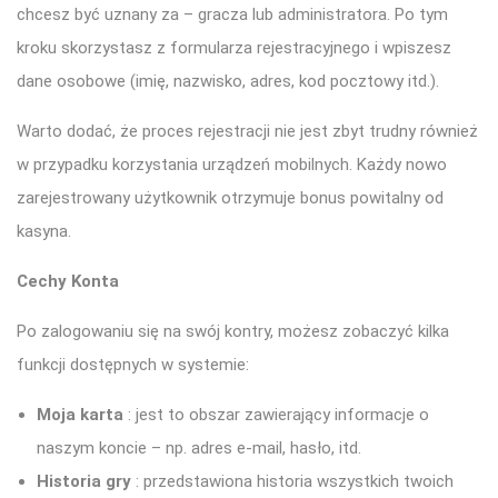
chcesz być uznany za – gracza lub administratora. Po tym
kroku skorzystasz z formularza rejestracyjnego i wpiszesz
dane osobowe (imię, nazwisko, adres, kod pocztowy itd.).
Warto dodać, że proces rejestracji nie jest zbyt trudny również
w przypadku korzystania urządzeń mobilnych. Każdy nowo
zarejestrowany użytkownik otrzymuje bonus powitalny od
kasyna.
Cechy Konta
Po zalogowaniu się na swój kontry, możesz zobaczyć kilka
funkcji dostępnych w systemie:
Moja karta
: jest to obszar zawierający informacje o
naszym koncie – np. adres e-mail, hasło, itd.
Historia gry
: przedstawiona historia wszystkich twoich