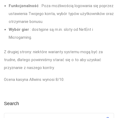
Funkcjonalność
: Poza możliwością logowania się poprzez
ustawienia Twojego konta, wybór typów użytkowników oraz
otrzymanie bonusu.
Wybór gier
: dostępne są m.in. sloty od NetEnt i
Microgaming.
Z drugiej strony: niektóre warianty systemu mogą być za
trudne, dlatego powinniśmy starać się o to aby uzyskać
przyznanie z naszego kontry.
Ocena kasyna Allwins wynosi 8/10.
Search