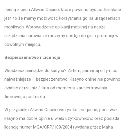
Jedną z cech Allwins Casino, które powinno być podkreślone
jest to że mamy możliwość korzystania go na urządzeniach
mobilnych. Wprowadzenie aplikacji mobilnej na nasze
urządzenia sprawia że możemy dostęp do gier i promocji w
dowolnym miejscu.
Bezpieczeństwo i Licencja
Wsadzasz pieniądze do kasyna? Zatem, pamiętaj o tym co
najważniejsze – bezpieczeństwo. Kasyno online nie powinno
działać dłużej niż 3 lata od momentu zarejestrowania
firmowego podmiotu.
W przypadku Allwins Casino wszystko jest jasne, ponieważ
kasyno ma dobre opinie u wielu użytkowników, oraz posiada
licencję numer MGA/CRP/108/2004 (wydana przez Malta