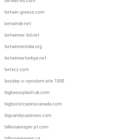
betwin-es.com
betwin-greece.com
betwinde.net
betwinner-bd.net
betwinnerindia.org
betwinnerturkiye.net
betxcz.com
bezdep-s-vyvodom.site 1000
bigbasssplash.uk.com
bigboostcasinocanada.com
bigcandycasinoes.com
billionairespin-pt.com
billionairespins.ca