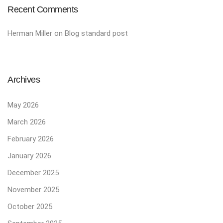
Recent Comments
Herman Miller
on
Blog standard post
Archives
May 2026
March 2026
February 2026
January 2026
December 2025
November 2025
October 2025