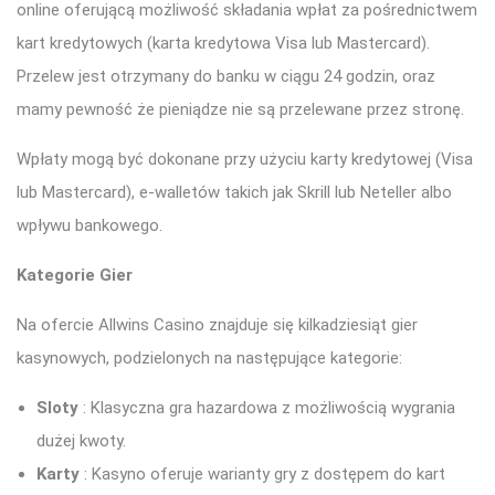
online oferującą możliwość składania wpłat za pośrednictwem
kart kredytowych (karta kredytowa Visa lub Mastercard).
Przelew jest otrzymany do banku w ciągu 24 godzin, oraz
mamy pewność że pieniądze nie są przelewane przez stronę.
Wpłaty mogą być dokonane przy użyciu karty kredytowej (Visa
lub Mastercard), e-walletów takich jak Skrill lub Neteller albo
wpływu bankowego.
Kategorie Gier
Na ofercie Allwins Casino znajduje się kilkadziesiąt gier
kasynowych, podzielonych na następujące kategorie:
Sloty
: Klasyczna gra hazardowa z możliwością wygrania
dużej kwoty.
Karty
: Kasyno oferuje warianty gry z dostępem do kart