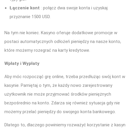
Łączenie kont
: połącz dwa swoje konta i uzyskaj
przyznanie 1500 USD.
Na tym nie koniec. Kasyno oferuje dodatkowe promocje w
postaci automatycznych odłożeń pieniędzy na nasze konto,
które możemy rozegrać na karty kredytowe.
Wpłaty i Wypłaty
Aby móc rozpocząć grę online, trzeba przedłużąc swój kont w
kasynie. Pamiętaj o tym, że każdy nowo zarejestrowany
użytkownik nie może przyjmować środków pieniężnych
bezpośrednio na konto. Zdarza się również sytuacja gdy nie
możemy przelać pieniędzy do swojego konta bankowego.
Dlatego to, dlaczego powiniemy rozważyć korzystanie z kasyn