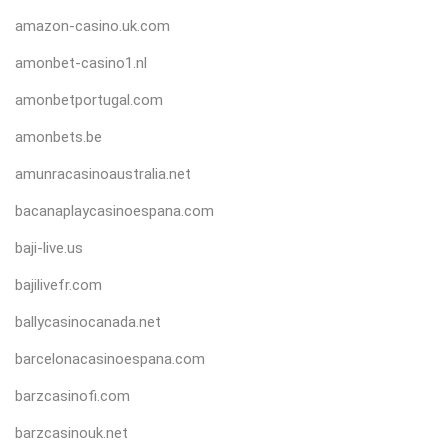
amazon-casino.uk.com
amonbet-casino1.nl
amonbetportugal.com
amonbets.be
amunracasinoaustralia.net
bacanaplaycasinoespana.com
baji-live.us
bajilivefr.com
ballycasinocanada.net
barcelonacasinoespana.com
barzcasinofi.com
barzcasinouk.net