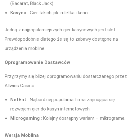
(Bacarat, Black Jack)
Kasyna
: Gier takich jak: ruletka i keno.
Jedną z najpopularniejszych gier kasynowych jest slot.
Prawdopodobnie dlatego że są to zabawy dostępne na
urządzenia mobilne.
Oprogramowanie Dostawców
Przyjrzymy się bliżej oprogramowaniu dostarczanego przez
Allwins Casino:
NetEnt
: Najbardziej popularna firma zajmująca się
rozwojem gier do kasyn internetowych.
Microgaming
: Kolejny dostępny wariant – mikrograme.
Wersja Mobilna