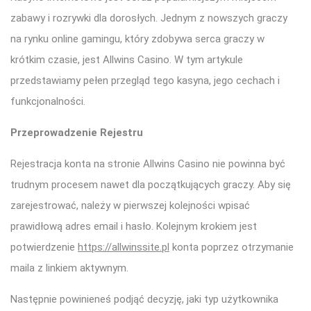
zabawy i rozrywki dla dorosłych. Jednym z nowszych graczy
na rynku online gamingu, który zdobywa serca graczy w
krótkim czasie, jest Allwins Casino. W tym artykule
przedstawiamy pełen przegląd tego kasyna, jego cechach i
funkcjonalności.
Przeprowadzenie Rejestru
Rejestracja konta na stronie Allwins Casino nie powinna być
trudnym procesem nawet dla początkujących graczy. Aby się
zarejestrować, należy w pierwszej kolejności wpisać
prawidłową adres email i hasło. Kolejnym krokiem jest
potwierdzenie
https://allwinssite.pl
konta poprzez otrzymanie
maila z linkiem aktywnym.
Następnie powinieneś podjąć decyzję, jaki typ użytkownika