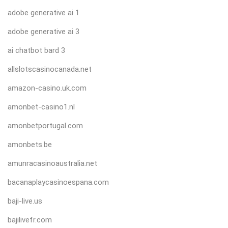
adobe generative ai 1
adobe generative ai 3
ai chatbot bard 3
allslotscasinocanada.net
amazon-casino.uk.com
amonbet-casino1.nl
amonbetportugal.com
amonbets.be
amunracasinoaustralia.net
bacanaplaycasinoespana.com
baji-live.us
bajilivefr.com