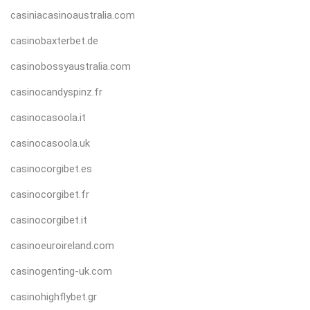
casiniacasinoaustralia.com
casinobaxterbet.de
casinobossyaustralia.com
casinocandyspinz.fr
casinocasoola.it
casinocasoola.uk
casinocorgibet.es
casinocorgibet.fr
casinocorgibet.it
casinoeuroireland.com
casinogenting-uk.com
casinohighflybet.gr