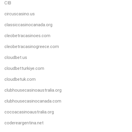
CIB
circuscasino.us
classiccasinocanada.org
cleobetracasinoes.com
cleobetracasinogreece.com
cloudbet.us
cloudbetturkiye.com
cloudbetuk.com
clubhousecasinoaustralia.org
clubhousecasinocanada.com
cocoacasinoaustralia.org
codereargentina.net