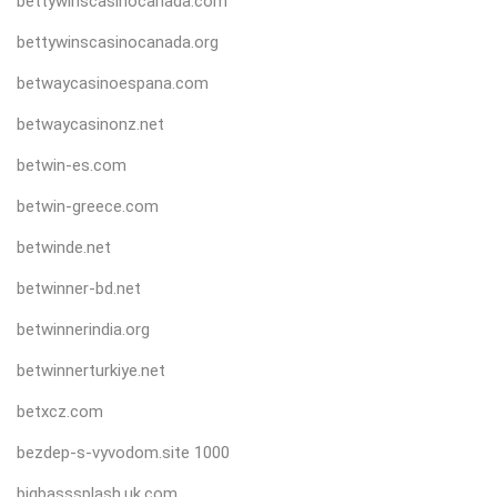
bettywinscasinocanada.com
bettywinscasinocanada.org
betwaycasinoespana.com
betwaycasinonz.net
betwin-es.com
betwin-greece.com
betwinde.net
betwinner-bd.net
betwinnerindia.org
betwinnerturkiye.net
betxcz.com
bezdep-s-vyvodom.site 1000
bigbasssplash.uk.com