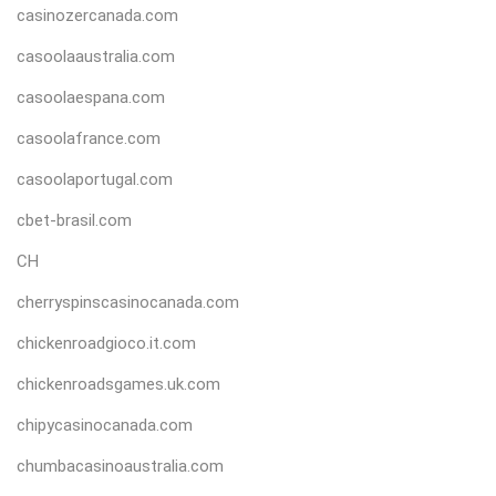
casinozercanada.com
casoolaaustralia.com
casoolaespana.com
casoolafrance.com
casoolaportugal.com
cbet-brasil.com
CH
cherryspinscasinocanada.com
chickenroadgioco.it.com
chickenroadsgames.uk.com
chipycasinocanada.com
chumbacasinoaustralia.com