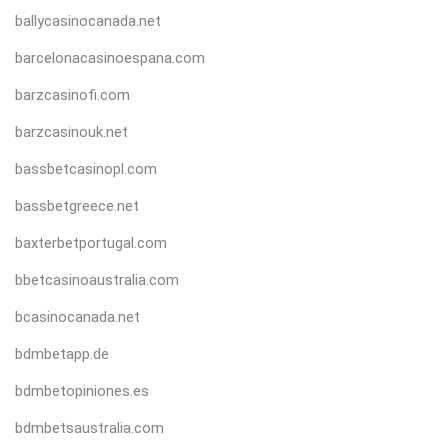
ballycasinocanada.net
barcelonacasinoespana.com
barzcasinofi.com
barzcasinouk.net
bassbetcasinopl.com
bassbetgreece.net
baxterbetportugal.com
bbetcasinoaustralia.com
bcasinocanada.net
bdmbetapp.de
bdmbetopiniones.es
bdmbetsaustralia.com