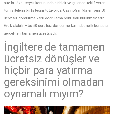
site bu özel teşvik konusunda ciddidir ve şu anda teklif veren
tüm sitelerin bir listesini tutuyoruz. CasinoGam'da en yeni 50
ücretsiz döndürme kartı doğrulama bonusları bulunmaktadır.
Evet, olabilir – bu 50 ücretsiz döndürme kartı abonelik bonusları
gerçekten tamamen ücretsizdir.
İngiltere'de tamamen
ücretsiz dönüşler ve
hiçbir para yatırma
gereksinimi olmadan
oynamalı mıyım?