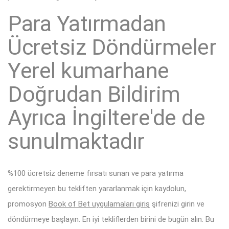
Para Yatırmadan
Ücretsiz Döndürmeler
Yerel kumarhane
Doğrudan Bildirim
Ayrıca İngiltere'de de
sunulmaktadır
%100 ücretsiz deneme fırsatı sunan ve para yatırma
gerektirmeyen bu tekliften yararlanmak için kaydolun,
promosyon
Book of Bet uygulamaları giriş
şifrenizi girin ve
döndürmeye başlayın. En iyi tekliflerden birini de bugün alın. Bu