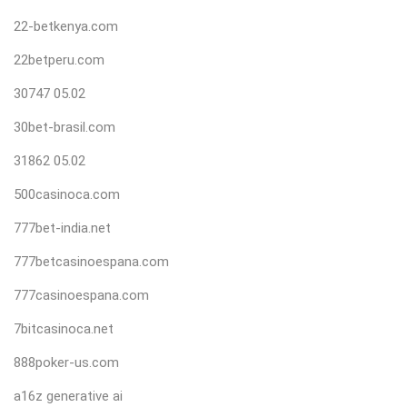
22-betkenya.com
22betperu.com
30747 05.02
30bet-brasil.com
31862 05.02
500casinoca.com
777bet-india.net
777betcasinoespana.com
777casinoespana.com
7bitcasinoca.net
888poker-us.com
a16z generative ai