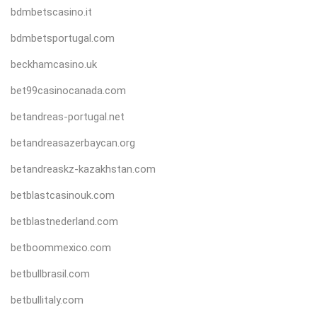
bdmbetscasino.it
bdmbetsportugal.com
beckhamcasino.uk
bet99casinocanada.com
betandreas-portugal.net
betandreasazerbaycan.org
betandreaskz-kazakhstan.com
betblastcasinouk.com
betblastnederland.com
betboommexico.com
betbullbrasil.com
betbullitaly.com